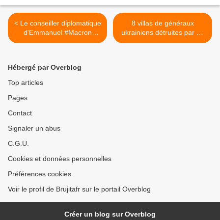
< Le conseiller diplomatique
8 villas de généraux
d'Emmanuel #Macron
ukrainiens détruites par un
Emmanuel Bonne remet sa
incendie à Los Angeles >
démission
Hébergé par Overblog
Top articles
Pages
Contact
Signaler un abus
C.G.U.
Cookies et données personnelles
Préférences cookies
Voir le profil de Brujitafr sur le portail Overblog
Créer un blog sur Overblog