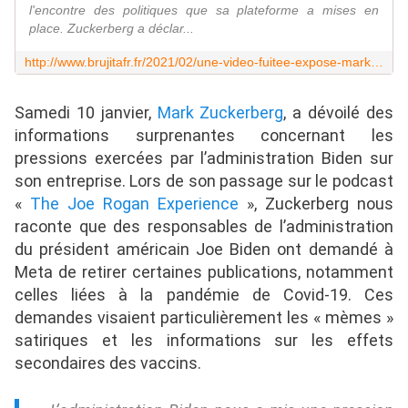
l'encontre des politiques que sa plateforme a mises en
place. Zuckerberg a déclar...
http://www.brujitafr.fr/2021/02/une-video-fuitee-expose-mark-zuckerberg-s-interrogeant-sur-les-effets-secondaires-a-long-terme-de-la-modification-de-l-adn-dans-le-v
Samedi 10 janvier,
Mark Zuckerberg
, a dévoilé des
informations surprenantes concernant les
pressions exercées par l’administration Biden sur
son entreprise. Lors de son passage sur le podcast
«
The Joe Rogan Experience
», Zuckerberg nous
raconte que des responsables de l’administration
du président américain Joe Biden ont demandé à
Meta de retirer certaines publications, notamment
celles liées à la pandémie de Covid-19. Ces
demandes visaient particulièrement les « mèmes »
satiriques et les informations sur les effets
secondaires des vaccins.