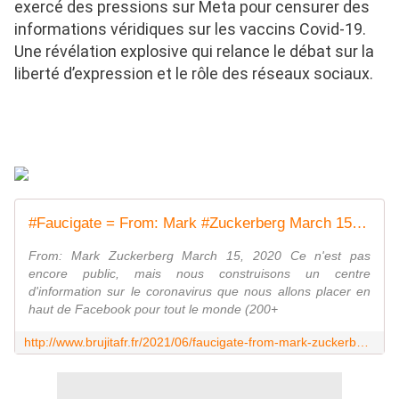
exercé des pressions sur Meta pour censurer des
informations véridiques sur les vaccins Covid-19.
Une révélation explosive qui relance le débat sur la
liberté d’expression et le rôle des réseaux sociaux.
#Faucigate = From: Mark #Zuckerberg March 15, 2020 Ce n'est pas encore public, mais nous construisons un centre d'information sur le #coronavirus que nous allons placer en haut de #Facebook pour tout le monde (200+ millions d'Américains, 2,5 milliards de personnes dans le monde) - MOINS de BIENS PLUS de LIENS
From: Mark Zuckerberg March 15, 2020 Ce n'est pas
encore public, mais nous construisons un centre
d'information sur le coronavirus que nous allons placer en
haut de Facebook pour tout le monde (200+
http://www.brujitafr.fr/2021/06/faucigate-from-mark-zuckerberg-march-15-2020-ce-n-est-pas-encore-public-mais-nous-construisons-un-centre-d-information-sur-le-corona