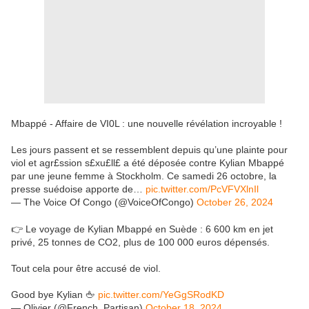
Mbappé - Affaire de VI0L : une nouvelle révélation incroyable !
Les jours passent et se ressemblent depuis qu’une plainte pour
viol et agr£ssion s£xu£ll£ a été déposée contre Kylian Mbappé
par une jeune femme à Stockholm. Ce samedi 26 octobre, la
presse suédoise apporte de…
pic.twitter.com/PcVFVXlnIl
— The Voice Of Congo (@VoiceOfCongo)
October 26, 2024
👉 Le voyage de Kylian Mbappé en Suède : 6 600 km en jet
privé, 25 tonnes de CO2, plus de 100 000 euros dépensés.
Tout cela pour être accusé de viol.
Good bye Kylian 🖕
pic.twitter.com/YeGgSRodKD
— Olivier (@French_Partisan)
October 18, 2024