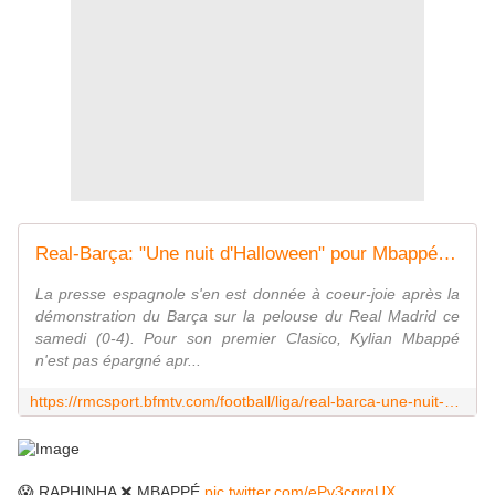
Real-Barça: "Une nuit d'Halloween" pour Mbappé, "ridiculisé" par la presse espagnole après la claque dans le Clasico
La presse espagnole s'en est donnée à coeur-joie après la
démonstration du Barça sur la pelouse du Real Madrid ce
samedi (0-4). Pour son premier Clasico, Kylian Mbappé
n'est pas épargné apr...
https://rmcsport.bfmtv.com/football/liga/real-barca-une-nuit-d-halloween-pour-mbappe-ridiculise-par-la-presse-espagnole-apres-la-claque-dans-le-clasico_AP-202410260473.html
😱 RAPHINHA ❌ MBAPPÉ
pic.twitter.com/ePv3cgrqUX