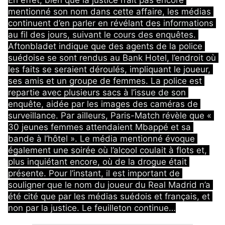
mentionné son nom dans cette affaire, les médias 
continuent d’en parler en révélant des informations 
au fil des jours, suivant le cours des enquêtes. 
Aftonbladet indique que des agents de la police 
suédoise se sont rendus au Bank Hotel, l’endroit où 
les faits se seraient déroulés, impliquant le joueur, 
ses amis et un groupe de femmes. La police est 
repartie avec plusieurs sacs à l’issue de son 
enquête, aidée par les images des caméras de 
surveillance. Par ailleurs, Paris-Match révèle que « 
30 jeunes femmes attendaient Mbappé et sa 
bande à l’hôtel ». Le média mentionné évoque 
également une soirée où l’alcool coulait à flots et, 
plus inquiétant encore, où de la drogue était 
présente. Pour l’instant, il est important de 
souligner que le nom du joueur du Real Madrid n’a 
été cité que par les médias suédois et français, et 
non par la justice. Le feuilleton continue…