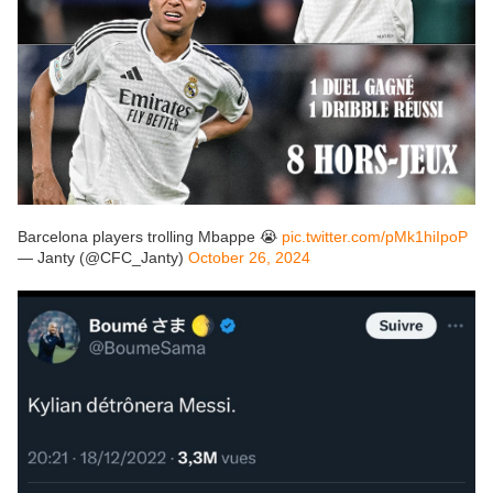
Barcelona players trolling Mbappe 😭
pic.twitter.com/pMk1hiIpoP
— Janty (@CFC_Janty)
October 26, 2024