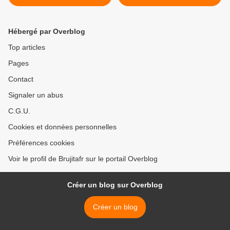
#IA va bouleverser la
et révéler tout ce que vous
fabrication des #bébés
avez toujours voulu savoir
sur le pire médecin >
Hébergé par Overblog
Top articles
Pages
Contact
Signaler un abus
C.G.U.
Cookies et données personnelles
Préférences cookies
Voir le profil de Brujitafr sur le portail Overblog
Créer un blog sur Overblog
Créer un blog