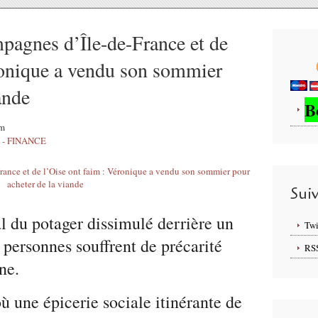
gnes d’Île-de-France et de
ronique a vendu son sommier
ande
B
am
- FINANCE
Sui
l du potager dissimulé derrière un
Twi
personnes souffrent de précarité
RS
ne.
ù une épicerie sociale itinérante de