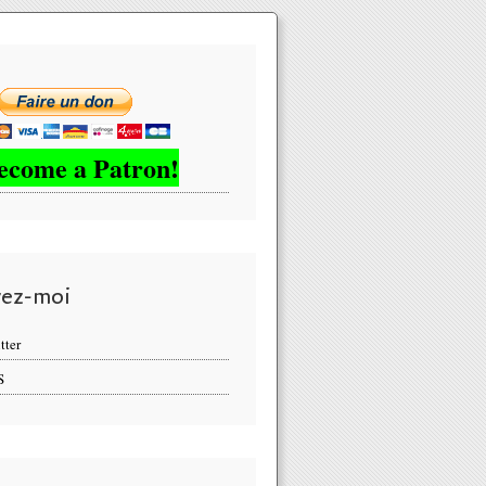
ecome a Patron!
vez-moi
tter
S