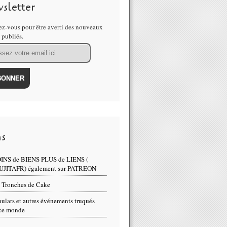
sletter
z-vous pour être averti des nouveaux
s publiés.
 d'Île-de-France et de l'Oise ont faim : Véronique a vendu son sommie
ns
INS de BIENS PLUS de LIENS (
UJITAFR) également sur PATREON
 Tronches de Cake
ulars et autres événements truqués
ce monde