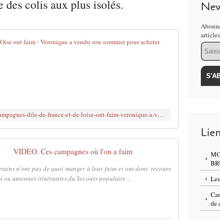
 des colis aux plus isolés.
New
Abonne
article
Ces campagnes
Email
L
o
i
n
d
e
https://www.leparisien.fr/oise-60/ces-campagnes-dile-de-france-et-de-loise-ont-faim-veronique-a-vendu-son-sommier-pour-acheter-de-la-viande-09-05-2024-XXSDHAWMFFDEPA2GAQOTWBABSA.php
l
'
Lie
i
m
VIDEO. Ces campagnes où l'on a faim
MO
a
BR
g
rtains n'ont pas de quoi manger à leur faim et ont donc recours
e
s ou antennes itinérantes du Secours populaire ...
Les
d
Can
'
de 
É
p