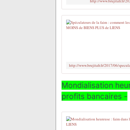
http://www.brujitafr.fr/20
Mondialisation heu
profits bancaires -