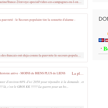
https://www.francetvinfo.fr/replay-magazine/france-2/envoye-special/video-ces-campagnes-ou-l-on-a-faim_6403735.html
i
n
a
l
DO
Un tiers des 
d
u
v
p
o
o
i
t
l
B
a
à
g
,
http://www.brujitafr.fr/2017/09/un-tiers-des-francais-ont-deja-connu-la-pauvrete-le-secours-populaire-tire-la-sonnette-d-alarme.html
e
v
r
o
d
i
i
l
La plus grande #crise alimentaire de l'histoire arrive - MOINS de BIENS PLUS de LIENS
s
à
s
!
nter d'environ 60% d'ici 2050 pour répondre à la demande . et
i
L
!!! là, c'est le GROS KK !!!!!!! La guerre pour un bo...
m
a
u
n
l
o
é
u