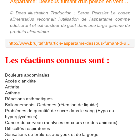
Aspartame: Dessous fumant d'un poison en vente libre... - MOINS de BIENS PLUS de LIENS
© Dees illustration Traduction : Serge Pelissier Le codex
alimentarius reconnaît l'utilisation de l'aspartame comme
édulcorant et exhausteur de goût dans une large gamme de
produits alimentaire...
http://www.brujitafr.fr/article-aspartame-dessous-fumant-d-un-poison-en-vente-libre-73377884.html
Les réactions connues sont :
Douleurs abdominales.
Accès d'anxiété
Arthrite
Asthme
Réactions asthmatiques
Ballonnements, Oedemes (rétention de liquide)
Problèmes de quantité de sucre dans le sang (Hypo ou
hyperglycémies).
Cancer du cerveau (analyses en-cours sur des animaux).
Difficultés respiratoires.
Sensations de brûlures aux yeux et de la gorge.