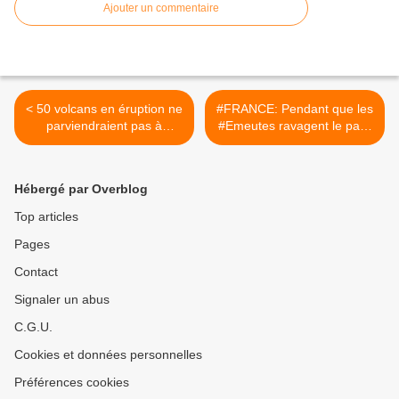
Ajouter un commentaire
< 50 volcans en éruption ne
#FRANCE: Pendant que les
parviendraient pas à
#Emeutes ravagent le pays
augmenter la température
et que le #chaos s’installe,
de la mer. Mais il y a des
Pierre Moscovici, président
gens qui croient le
de la Cour des Comptes,
Hébergé par Overblog
contraire.
flingue #Macron et
#LeMaire : grâce au Mozart
Top articles
de la finance, l'économie
Pages
française prend l'eau de
toute part >
Contact
Signaler un abus
C.G.U.
Cookies et données personnelles
Préférences cookies