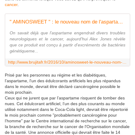
cancer
.
" AMINOSWEET " : le nouveau nom de l'aspartame pour mieux vous berner... - MOINS de BIENS PLUS de LIENS
On savait déjà que l'aspartame engendrait divers troubles
neurologiques et le cancer, aujourd'hui Alex Jones révèle
que ce produit est conçu à partir d'excréments de bactéries
génétiqueme...
http://www.brujitafr.fr/2016/10/aminosweet-le-nouveau-nom-de-l-aspartame-pour-mieux-vous-berner.html
Prisé par les personnes au régime et les diabétiques,
l’aspartame, l'un des édulcorants artificiels les plus répandus
dans le monde, devrait être déclaré cancérogène possible le
mois prochain.
Ceux qui ne jurent que par l’aspartame risquent de tomber des
nues. Cet édulcorant artificiel, l’un des plus courants au monde
utilisé notamment dans le Coca-Cola light, devrait être répertorié
le mois prochain comme "probablement cancérogène pour
l’homme" par le Centre international de recherche sur le cancer,
la branche de recherche sur le cancer de l'Organisation mondiale
de la santé. Une annonce officielle qui devrait être faite le 14