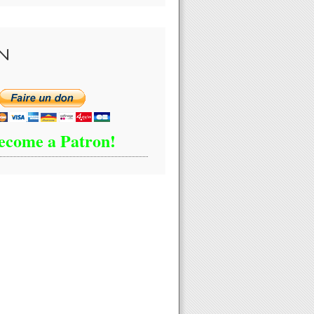
N
ecome a Patron!