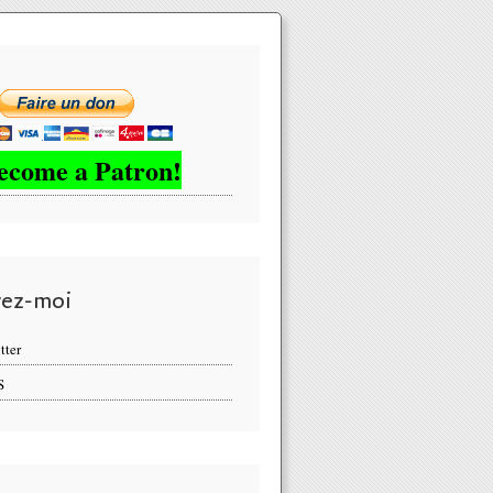
ecome a Patron!
vez-moi
tter
S