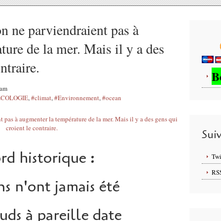
on ne parviendraient pas à
ure de la mer. Mais il y a des
ntraire.
B
2am
ECOLOGIE
,
#climat
,
#Environnement
,
#ocean
Sui
rd historique :
Twi
RS
ns n'ont jamais été
uds à pareille date