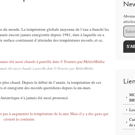
New
Abonne
article
Email
s du monde. La température globale moyenne de l’eau a franchi les
donnée encore jamais enregistrée depuis 1981, date à laquelle on a
e surface continuent d’atteindre des températures records, et ce,
jamais été aussi chauds à pareille date © Fournis par MétéoMédia
Lie
n plus chaud. Depuis le début de l’année, la température de ces
s et enregistre des records quotidiens depuis la mi-mars.
MO
Antarctique n’a jamais été aussi prononcé.
BR
Les
Can
de 