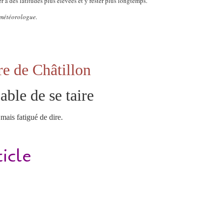
r à des latitudes plus élevées et y rester plus longtemps.
 météorologue.
re de Châtillon
able de se taire
mais fatigué de dire.
ticle