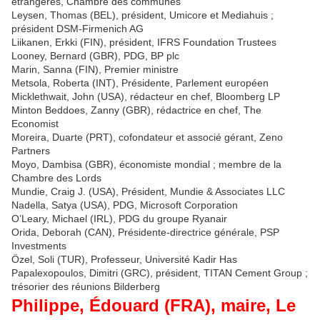
étrangères, Chambre des communes
Leysen, Thomas (BEL), président, Umicore et Mediahuis ;
président DSM-Firmenich AG
Liikanen, Erkki (FIN), président, IFRS Foundation Trustees
Looney, Bernard (GBR), PDG, BP plc
Marin, Sanna (FIN), Premier ministre
Metsola, Roberta (INT), Présidente, Parlement européen
Micklethwait, John (USA), rédacteur en chef, Bloomberg LP
Minton Beddoes, Zanny (GBR), rédactrice en chef, The
Economist
Moreira, Duarte (PRT), cofondateur et associé gérant, Zeno
Partners
Moyo, Dambisa (GBR), économiste mondial ; membre de la
Chambre des Lords
Mundie, Craig J. (USA), Président, Mundie & Associates LLC
Nadella, Satya (USA), PDG, Microsoft Corporation
O’Leary, Michael (IRL), PDG du groupe Ryanair
Orida, Deborah (CAN), Présidente-directrice générale, PSP
Investments
Özel, Soli (TUR), Professeur, Université Kadir Has
Papalexopoulos, Dimitri (GRC), président, TITAN Cement Group ;
trésorier des réunions Bilderberg
Philippe, Édouard (FRA), maire, Le