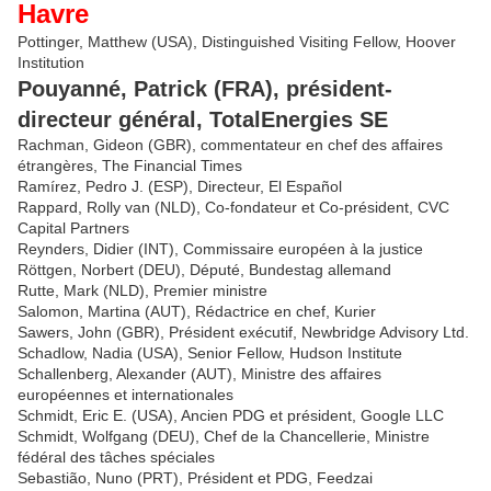
Havre
Pottinger, Matthew (USA), Distinguished Visiting Fellow, Hoover
Institution
Pouyanné, Patrick (FRA), président-
directeur général, TotalEnergies SE
Rachman, Gideon (GBR), commentateur en chef des affaires
étrangères, The Financial Times
Ramírez, Pedro J. (ESP), Directeur, El Español
Rappard, Rolly van (NLD), Co-fondateur et Co-président, CVC
Capital Partners
Reynders, Didier (INT), Commissaire européen à la justice
Röttgen, Norbert (DEU), Député, Bundestag allemand
Rutte, Mark (NLD), Premier ministre
Salomon, Martina (AUT), Rédactrice en chef, Kurier
Sawers, John (GBR), Président exécutif, Newbridge Advisory Ltd.
Schadlow, Nadia (USA), Senior Fellow, Hudson Institute
Schallenberg, Alexander (AUT), Ministre des affaires
européennes et internationales
Schmidt, Eric E. (USA), Ancien PDG et président, Google LLC
Schmidt, Wolfgang (DEU), Chef de la Chancellerie, Ministre
fédéral des tâches spéciales
Sebastião, Nuno (PRT), Président et PDG, Feedzai