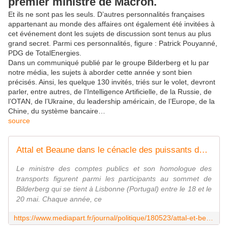
premier ministre de Macron.
Et ils ne sont pas les seuls. D’autres personnalités françaises
appartenant au monde des affaires ont également été invitées à
cet événement dont les sujets de discussion sont tenus au plus
grand secret. Parmi ces personnalités, figure : Patrick Pouyanné,
PDG de TotalEnergies.
Dans un communiqué publié par le groupe Bilderberg et lu par
notre média, les sujets à aborder cette année y sont bien
précisés. Ainsi, les quelque 130 invités, triés sur le volet, devront
parler, entre autres, de l’Intelligence Artificielle, de la Russie, de
l’OTAN, de l’Ukraine, du leadership américain, de l’Europe, de la
Chine, du système bancaire…
source
Attal et Beaune dans le cénacle des puissants de ce monde
Le ministre des comptes publics et son homologue des
transports figurent parmi les participants au sommet de
Bilderberg qui se tient à Lisbonne (Portugal) entre le 18 et le
20 mai. Chaque année, ce
https://www.mediapart.fr/journal/politique/180523/attal-et-beaune-dans-le-cenacle-des-puissants-de-ce-monde