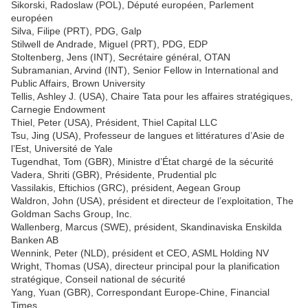
Sikorski, Radoslaw (POL), Député européen, Parlement
européen
Silva, Filipe (PRT), PDG, Galp
Stilwell de Andrade, Miguel (PRT), PDG, EDP
Stoltenberg, Jens (INT), Secrétaire général, OTAN
Subramanian, Arvind (INT), Senior Fellow in International and
Public Affairs, Brown University
Tellis, Ashley J. (USA), Chaire Tata pour les affaires stratégiques,
Carnegie Endowment
Thiel, Peter (USA), Président, Thiel Capital LLC
Tsu, Jing (USA), Professeur de langues et littératures d’Asie de
l’Est, Université de Yale
Tugendhat, Tom (GBR), Ministre d’État chargé de la sécurité
Vadera, Shriti (GBR), Présidente, Prudential plc
Vassilakis, Eftichios (GRC), président, Aegean Group
Waldron, John (USA), président et directeur de l’exploitation, The
Goldman Sachs Group, Inc.
Wallenberg, Marcus (SWE), président, Skandinaviska Enskilda
Banken AB
Wennink, Peter (NLD), président et CEO, ASML Holding NV
Wright, Thomas (USA), directeur principal pour la planification
stratégique, Conseil national de sécurité
Yang, Yuan (GBR), Correspondant Europe-Chine, Financial
Times