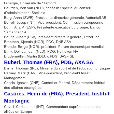
l’énergie, Université de Stanford
Beurden, Ben van (NLD), conseiller spécial du conseil
d’administration, Shell plc
Borg, Anna (SWE), Présidente-directrice générale, Vattenfall AB
Borrell, Josep (INT), Vice-président, Commission européenne
Botín, Ana P. (ESP), Présidente exécutive du groupe, Banco
Santander SA
Bourla, Albert (USA), président-directeur général, Pfizer Inc.
Braathen, Kjerstin (NOR), PDG, DNB ASA
Brende, Børge (NOR), président, Forum économique mondial
Brink, Dolf van den (NLD), PDG, Heineken NV
Brudermüller, Martin (DEU), PDG, BASF SE
Buberl, Thomas (FRA), PDG, AXA SA
Byrne, Thomas (IRL), Ministre du sport et de l’éducation physique
Carney, Mark (CAN), Vice-président, Brookfield Asset
Management
Cassis, Ignazio (CHE), Conseiller fédéral, Département fédéral
des affaires étrangères
Castries, Henri de (FRA), Président, Institut
Montaigne
Cavoli, Christopher (INT), Commandant suprême des forces
alliées en Europe