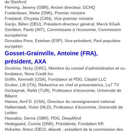
de Stanford
Fleming, Jeremy (GBR), Ancien directeur, GCHQ
Frederiksen, Mette (DNK), Premier ministre
Freeland, Chrystia (CAN), Vice-premier ministre
Garijo, Bélen (DEU), Président-directeur général, Merck KGaA
Gentiloni, Paolo (INT), Commissaire à l’économie, Commission
européenne
Gonzáles Pons, Esteban (ESP), Vice-président, Parti populaire
européen
Gosset-Grainville, Antoine (FRA),
président, AXA
Goulimis, Nicky (GRC), Membre du conseil d’administration et co-
fondateur, Nova Credit Inc.
Griffin, Kenneth (USA), Fondateur et PDG, Citadel LLC
Gruber, Lilli (ITA), Rédactrice en chef et présentatrice, La7 TV
Gürkaynak, Refet (TUR), Professeur d’économie, Université de
Bilkent
Haines, Avril D. (USA), Directeur du renseignement national
Halberstadt, Victor (NLD), Professeur d’économie, Université de
Leiden
Hassabis, Demis (GBR), PDG, DeepMind
Hedegaard, Connie (DNK), Présidente, Fondation KR
Hofreiter, Anton (DEU), député ; président de la commission des