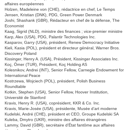
affaires européennes
Holzen, Madeleine von (CHE), rédactrice en chef, Le Temps
Jensen, Kristian (DNK), PDG, Green Power Denmark
Joshi, Shashank (GBR), Rédacteur en chef de la défense, The
Economist
Kaag, Sigrid (NLD), ministre des finances ; vice-premier ministre
Karp, Alex (USA), PDG, Palantir Technologies Inc.
Kasparov, Garry (USA), président, Renew Democracy Initiative
Kieli, Kasia (POL), président et directeur général, Warner Bros.
Discovery Poland
Kissinger, Henry A. (USA), Président, Kissinger Associates Inc.
Koç, Ömer (TUR), Président, Koç Holding AS
Kolesnikov, Andrei (INT), Senior Fellow, Carnegie Endowment for
International Peace
Kostrzewa, Wojciech (POL), président, Polish Business
Roundtable
Kotkin, Stephen (USA), Senior Fellow, Hoover Institution,
Université de Stanford
Kravis, Henry R. (USA), coprésident, KKR & Co. Inc.
Kravis, Marie-Josée (USA), présidente, Musée d’art moderne
Kudelski, André (CHE), président et CEO, Groupe Kudelski SA
Kuleba, Dmytro (UKR), ministre des affaires étrangères
Lammy, David (GBR), secrétaire d’État fantôme aux affaires