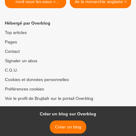
nord sous les eaux =
de la monarchie anglaise >
Inondations en Italie : le
bilan s’alourdit à 14 morts,
d’autres zones évacuées
Hébergé par Overblog
Top articles
Pages
Contact
Signaler un abus
C.G.U.
Cookies et données personnelles
Préférences cookies
Voir le profil de Brujitafr sur le portail Overblog
Créer un blog sur Overblog
Créer un blog