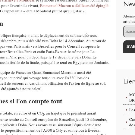
té s'achève à Montréal
, le symbole est désastreux. Absent comme les
New
l pour l'avenir du vivant,
Emmanuel Macron a d'ailleurs été épinglé
G l'appelant à « être à Montréal plutôt qu'au Qatar ».
Abonne
n
article
Email
lique française » a fait le déplacement de sa base d'Évreux-
3 décembre, puis a décollé vers Doha le 14 décembre. Au retour de
n pas vers Paris mais vers Bruxelles pour le Conseil européen le
tour Bruxelles-Paris et enfin Paris-Évreux le même jour. Le
onné à Paris, pour un décollage le 17 décembre vers Doha. Le
ans la foulée de la finale, puisqu'il se rend en Égypte et en Jordanie.
l'équipe de France au Qatar, Emmanuel Macron a aussi été
ype jet privé qui voyage toujours avec l'A330 lors des
Lie
reil de secours en cas d'immobilisation de l'avion de ligne au sol.
été ajoutés à notre calcul.
MO
es si l'on compte tout
BR
Les
e totale, en euros et en CO
, un trajet que le président aurait
2
our se rendre au Conseil européen de Bruxelles jeudi 15 décembre,
Can
it présent à Doha. Nous avons aussi soustrait l'équivalent d'une
de 
 le prépositionnement de l'A330 à Orly et son retour à Évreux,