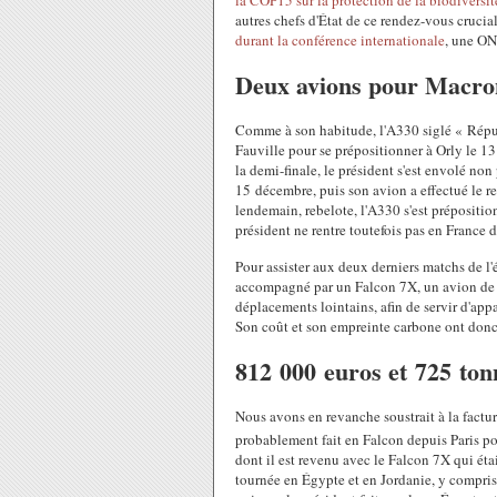
la COP15 sur la protection de la biodiversi
autres chefs d'État de ce rendez-vous crucia
durant la conférence internationale
, une ON
Deux avions pour Macro
Comme à son habitude, l'A330 siglé « Répub
Fauville pour se prépositionner à Orly le 1
la demi-finale, le président s'est envolé no
15 décembre, puis son avion a effectué le re
lendemain, rebelote, l'A330 s'est prépositi
président ne rentre toutefois pas en France d
Pour assister aux deux derniers matchs de 
accompagné par un Falcon 7X, un avion de t
déplacements lointains, afin de servir d'appa
Son coût et son empreinte carbone ont donc 
812 000 euros et 725 tonn
Nous avons en revanche soustrait à la factur
probablement fait en Falcon depuis Paris p
dont il est revenu avec le Falcon 7X qui éta
tournée en Égypte et en Jordanie, y compris