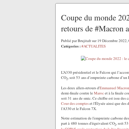
Coupe du monde 2022 
retours de #Macron 
Publié par Brujitafr sur 19 Décembre 2022
Catégories :
#ACTUALITES
L’A330 présidentiel et le Falcon qui l’acc
CO
, soit 53 ans d’empreinte carbone d’un 
2
L
es deux allers-retours d'
Emmanuel Macro
demi-finale contre le
Maroc
et à la finale con
soit 31 ans de smic. Ce chiffre est issu des 
Cour des comptes
et l'Élysée ainsi que des
l'A330 et le Falcon 7X.
Notre estimation de l'empreinte carbone des
part à 480 tonnes d'équivalent CO
, soit 5
2