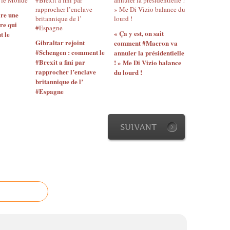
re une
re qui
« Ça y est, on sait
t le
Gibraltar rejoint
comment #Macron va
#Schengen : comment le
annuler la présidentielle
#Brexit a fini par
! » Me Di Vizio balance
rapprocher l’enclave
du lourd !
britannique de l’
#Espagne
SUIVANT