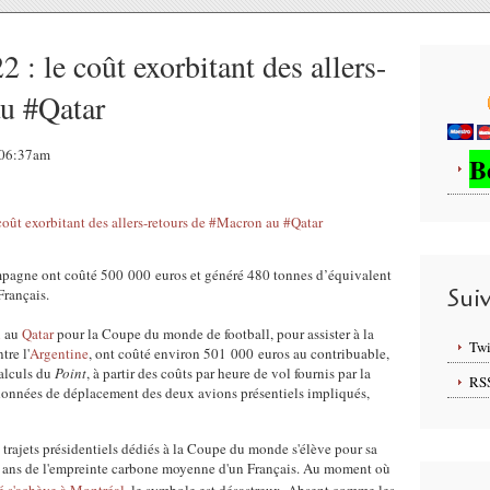
: le coût exorbitant des allers-
au #Qatar
, 06:37am
B
ompagne ont coûté 500 000 euros et généré 480 tonnes d’équivalent
Sui
Français.
n
au
Qatar
pour la Coupe du monde de football, pour assister à la
Twi
tre l'
Argentine
, ont coûté environ 501 000 euros au contribuable,
calculs du
Point
, à partir des coûts par heure de vol fournis par la
RS
 données de déplacement des deux avions présentiels impliqués,
 trajets présidentiels dédiés à la Coupe du monde s'élève pour sa
3 ans de l'empreinte carbone moyenne d'un Français. Au moment où