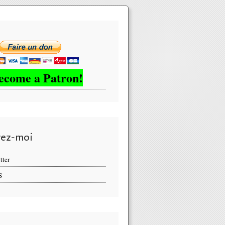
ecome a Patron!
vez-moi
tter
S