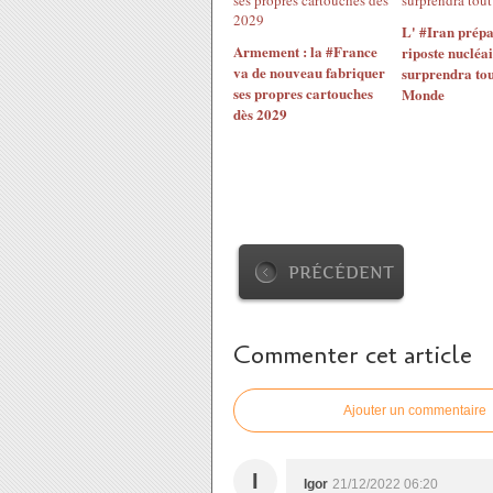
L' #Iran prépa
Armement : la #France
riposte nucléai
va de nouveau fabriquer
surprendra tou
ses propres cartouches
Monde
dès 2029
PRÉCÉDENT
Commenter cet article
Ajouter un commentaire
I
Igor
21/12/2022 06:20