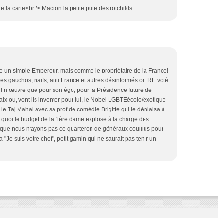
de la carte<br /> Macron la petite pute des rotchilds
un simple Empereur, mais comme le propriétaire de la France!
les gauchos, naïfs, anti France et autres désinformés on RE voté
s il n’œuvre que pour son égo, pour la Présidence future de
Paix ou, vont ils inventer pour lui, le Nobel LGBTEécolo/exotique
le Taj Mahal avec sa prof de comédie Brigitte qui le déniaisa à
 quoi le budget de la 1ère dame explose à la charge des
que nous n'ayons pas ce quarteron de généraux couillus pour
a "Je suis votre chef", petit gamin qui ne saurait pas tenir un