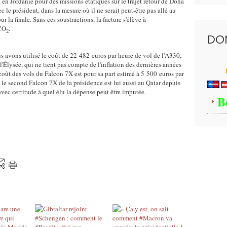
t en Jordanie pour des missions étatiques sur le trajet retour de Doha
c le président, dans la mesure où il ne serait peut-être pas allé au
r la finale. Sans ces soustractions, la facture s'élève à
 CO
.
2
DO
s avons utilisé le coût de 22 482 euros par heure de vol de l'A330,
 l'Élysée, qui ne tient pas compte de l'inflation des dernières années
coût des vols du Falcon 7X est pour sa part estimé à 5 500 euros par
 le second Falcon 7X de la présidence est lui aussi au Qatar depuis
vec certitude à quel élu la dépense peut être imputée.
B