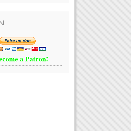
N
ecome a Patron!