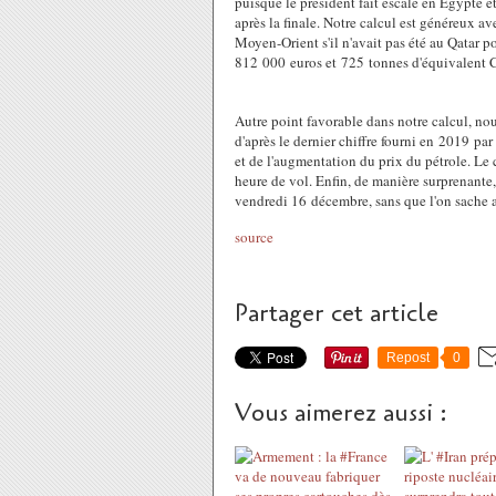
puisque le président fait escale en Égypte e
après la finale. Notre calcul est généreux ave
Moyen-Orient s'il n'avait pas été au Qatar pou
812 000 euros et 725 tonnes d'équivalent
Autre point favorable dans notre calcul, nou
d'après le dernier chiffre fourni en 2019 par
et de l'augmentation du prix du pétrole. Le 
heure de vol. Enfin, de manière surprenante,
vendredi 16 décembre, sans que l'on sache a
source
Partager cet article
Repost
0
Vous aimerez aussi :