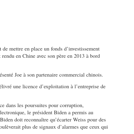
n
t
a
a
é
s
l
s
a
u
b
r
o
é
r
e
it de mettre en place un fonds d’investissement
é
(
st rendu en Chine avec son père en 2013 à bord
u
à
n
m
e
o
s
i
ésenté Joe à son partenaire commercial chinois.
t
n
r
élivré une licence d’exploitation à l’entreprise de
s
a
q
t
u
é
e
ce dans les poursuites pour corruption,
g
l
lectronique, le président Biden a permis au
i
a
. Biden doit reconnaître qu’écarter Weiss pour des
e
c
soulèverait plus de signaux d’alarmes que ceux qui
a
a
v
m