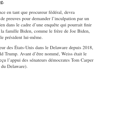
e
ng.
c
l
o
l
nce en tant que procureur fédéral, devra
m
e
t de preuves pour demander l’inculpation par un
p
"
en dans le cadre d’une enquête qui pourrait finir
a
e
 la famille Biden, comme le frère de Joe Biden,
g
n
 le président lui-même.
n
t
i
a
eur des États-Unis dans le Delaware depuis 2018,
e
c
g
h
ld Trump. Avant d’être nommé, Weiss était le
a
é
 reçu l’appui des sénateurs démocrates Tom Carper
z
e
 du Delaware).
i
d
è
'
r
i
e
r
u
r
k
é
r
g
a
u
i
l
n
a