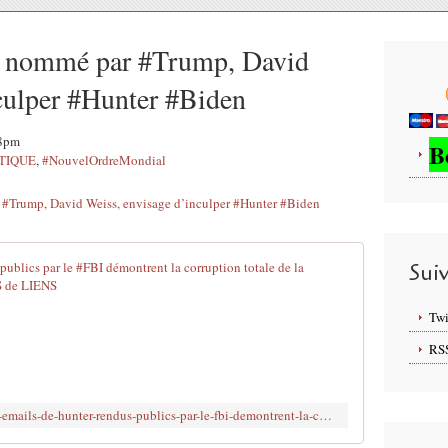
r nommé par #Trump, David
culper #Hunter #Biden
08pm
B
TIQUE
,
#NouvelOrdreMondial
#USA : Les e
Sui
D
Twi
a
n
RS
s
l
e
http://www.brujitafr.fr/2020/12/usa-les-emails-de-hunter-rendus-publics-par-le-fbi-demontrent-la-corruption-totale-de-la-famille-biden.html
s
s