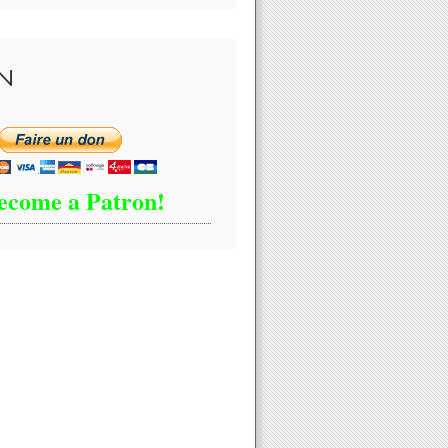
N
ecome a Patron!