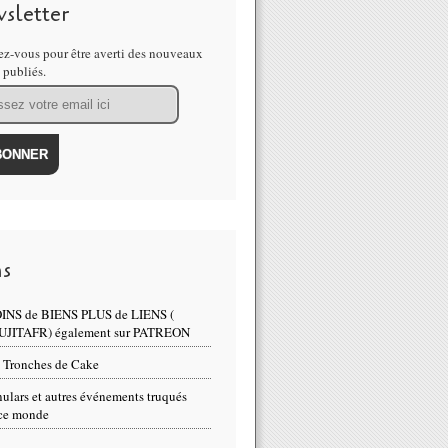
sletter
uveaux documents du #Sénat confirment les liens troublants de la fa
z-vous pour être averti des nouveaux
s publiés.
ns
INS de BIENS PLUS de LIENS (
UJITAFR) également sur PATREON
 Tronches de Cake
ulars et autres événements truqués
ce monde