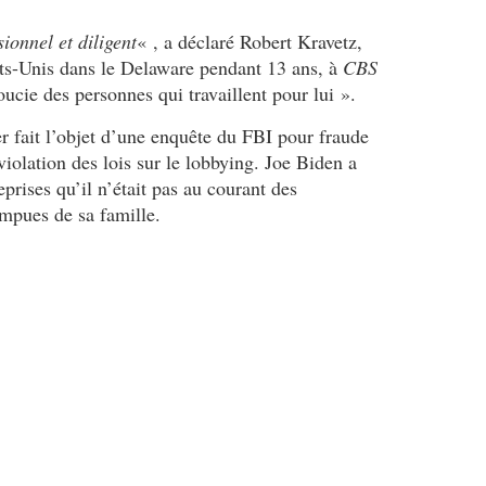
e
p
ionnel et diligent
« , a déclaré Robert Kravetz,
c
a
s
g
ats-Unis dans le Delaware pendant 13 ans, à
CBS
o
n
oucie des personnes qui travaillent pour lui ».
n
e
p
d
r fait l’objet d’une enquête du FBI pour fraude
a
e
violation des lois sur le lobbying. Joe Biden a
r
T
prises qu’il n’était pas au courant des
t
r
mpues de sa famille.
e
u
n
m
a
p
i
n
r
e
e
r
c
e
o
m
m
p
m
o
e
r
r
t
c
e