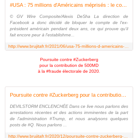
#USA : 75 millions d'Américains méprisés : le compte #Facebook de Donald #Trump suspendu pour deux ans - MOINS de BIENS PLUS de LIENS
© GV Wire Composite/Alexis DeSha La direction de
Facebook a donc décidé de bloquer le compte de l'ex-
président américain pendant deux ans, ce qui prouve qu'il
fait encore peur à l'establishme...
http://www.brujitafr.fr/2021/06/usa-75-millions-d-americains-meprises-le-compte-facebook-de-donald-trump-suspendu-pour-deux-ans.html
Poursuite contre #Zuckerberg
pour la contribution de 500MD
à la #fraude électorale de 2020.
Poursuite contre #Zuckerberg pour la contribution de 500MD à la #fraude électorale de 2020. - MOINS de BIENS PLUS de LIENS
DEVILSTORM ENCLENCHÉE Dans ce live nous parlons des
arrestations récentes et des actions imminentes de la part
de l'administration #Trump, et nous analysons quelques
posts de #Q. Nous parlons ...
http://www.brujitafr.fr/2020/12/poursuite-contre-zuckerberg-pour-la-contribution-de-500md-a-la-fraude-electorale-de-2020.html