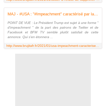
MAJ - #USA : "#Impeachment" caractérisé par la censure de #Trump sur #Twitter et #Facebook. Qui s'en étonnera ? + #REDSTORM - MOINS de BIENS PLUS de LIENS
POINT DE VUE : Le Président Trump est sujet à une forme "
d'impeachment " de la part des patrons de Twitter et de
Facebook et BFM TV semble plutôt satisfait de cette
annonce. Qui s'en étonnera ...
http://www.brujitafr.fr/2021/01/usa-impeachment-caracterise-par-la-censure-de-trump-sur-twitter-et-facebook.qui-s-en-etonnera.html