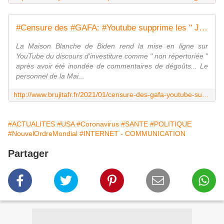
#Censure des #GAFA: #Youtube supprime les " Je n'aime pas " de la page #Biden tellement ils sont supérieurs aux " J'aime " et désactive les commentaires après l'avalanche anti-Biden - MOINS de BIENS PLUS de LIENS
La Maison Blanche de Biden rend la mise en ligne sur
YouTube du discours d'investiture comme " non répertoriée "
après avoir été inondée de commentaires de dégoûts... Le
personnel de la Mai...
http://www.brujitafr.fr/2021/01/censure-des-gafa-youtube-supprime-les-je-n-aime-pas-de-la-page-biden-tellement-ils-sont-superieurs-aux-j-aime-et-desactive-les-comme
#ACTUALITES
#USA
#Coronavirus
#SANTE
#POLITIQUE
#NouvelOrdreMondial
#INTERNET - COMMUNICATION
Partager