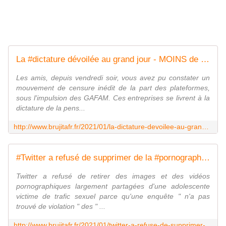
La #dictature dévoilée au grand jour - MOINS de BIENS PLUS de LIENS
Les amis, depuis vendredi soir, vous avez pu constater un
mouvement de censure inédit de la part des plateformes,
sous l'impulsion des GAFAM. Ces entreprises se livrent à la
dictature de la pens...
http://www.brujitafr.fr/2021/01/la-dictature-devoilee-au-grand-jour.html
#Twitter a refusé de supprimer de la #pornographie infantile parce qu'il ne " violait pas les conditions d'utilisation " - MOINS de BIENS PLUS de LIENS
Twitter a refusé de retirer des images et des vidéos
pornographiques largement partagées d'une adolescente
victime de trafic sexuel parce qu'une enquête " n'a pas
trouvé de violation " des " ...
http://www.brujitafr.fr/2021/01/twitter-a-refuse-de-supprimer-de-la-pornographie-infantile-parce-qu-il-ne-violait-pas-les-conditions-d-utilisation.html