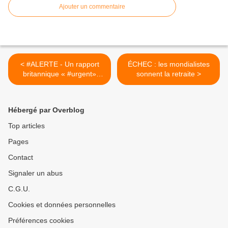
Ajouter un commentaire
< #ALERTE - Un rapport
ÉCHEC : les mondialistes
britannique « #urgent»
sonnent la retraite >
appelle à l'arrêt complet
des #vaccins #COVID19
chez l'homme !
Hébergé par Overblog
Top articles
Pages
Contact
Signaler un abus
C.G.U.
Cookies et données personnelles
Préférences cookies