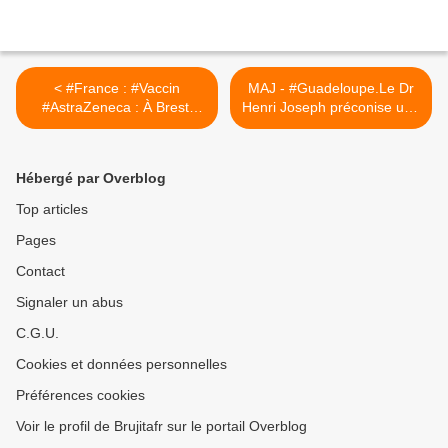
< #France : #Vaccin
MAJ - #Guadeloupe.Le Dr
#AstraZeneca : À Brest,
Henri Joseph préconise une
Saint-Lô, Morlaix la
immunité innée à la place
campagne de vaccination
du #vaccin >
des soignants est
Hébergé par Overblog
suspendue à cause des
nombreux effets
Top articles
secondaires
Pages
Contact
Signaler un abus
C.G.U.
Cookies et données personnelles
Préférences cookies
Voir le profil de Brujitafr sur le portail Overblog