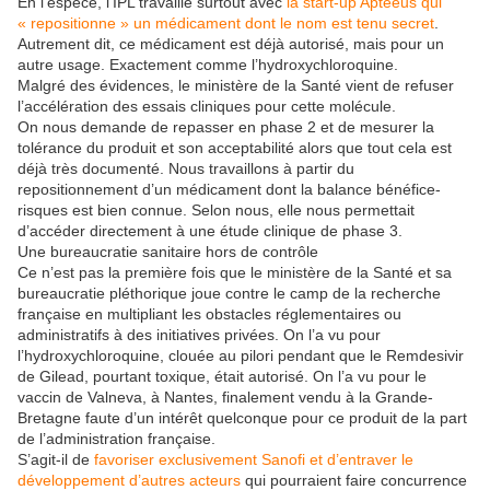
En l’espèce, l’IPL travaille surtout avec
la start-up Apteeus qui
« repositionne » un médicament dont le nom est tenu secret
.
Autrement dit, ce médicament est déjà autorisé, mais pour un
autre usage. Exactement comme l’hydroxychloroquine.
Malgré des évidences, le ministère de la Santé vient de refuser
l’accélération des essais cliniques pour cette molécule.
On nous demande de repasser en phase 2 et de mesurer la
tolérance du produit et son acceptabilité alors que tout cela est
déjà très documenté. Nous travaillons à partir du
repositionnement d’un médicament dont la balance bénéfice-
risques est bien connue. Selon nous, elle nous permettait
d’accéder directement à une étude clinique de phase 3.
Une bureaucratie sanitaire hors de contrôle
Ce n’est pas la première fois que le ministère de la Santé et sa
bureaucratie pléthorique joue contre le camp de la recherche
française en multipliant les obstacles réglementaires ou
administratifs à des initiatives privées. On l’a vu pour
l’hydroxychloroquine, clouée au pilori pendant que le Remdesivir
de Gilead, pourtant toxique, était autorisé. On l’a vu pour le
vaccin de Valneva, à Nantes, finalement vendu à la Grande-
Bretagne faute d’un intérêt quelconque pour ce produit de la part
de l’administration française.
S’agit-il de
favoriser exclusivement Sanofi et d’entraver le
développement d’autres acteurs
qui pourraient faire concurrence