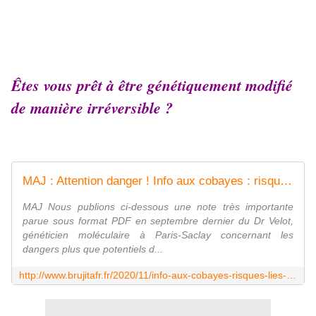
Êtes vous prêt à être génétiquement modifié
de manière irréversible ?
MAJ : Attention danger ! Info aux cobayes : risques liés aux nouveaux #vaccins anti #Covid-19 ayant recours aux technologies #OGM - MOINS de BIENS PLUS de LIENS
MAJ Nous publions ci-dessous une note très importante
parue sous format PDF en septembre dernier du Dr Velot,
généticien moléculaire à Paris-Saclay concernant les
dangers plus que potentiels d...
http://www.brujitafr.fr/2020/11/info-aux-cobayes-risques-lies-aux-nouveaux-vaccins-anti-covid-19-ayant-recours-aux-technologies-ogm.html