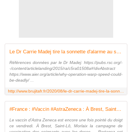
Le Dr Carrie Madej tire la sonnette d'alarme au sujet de la nanotechnologie dans le vaccin COVID-19 - MOINS de BIENS PLUS de LIENS
Références données par le Dr Madej: https://pubs.rsc.org/-
-/content/articlelanding/2015/ra/c5ra01508a#!divAbstract
https://www.aier.org/article/why-operation-warp-speed-could-
be-deadly/ ...
http://www.brujitafr.fr/2020/08/le-dr-carrie-madej-tire-la-sonnette-d-alarme-au-sujet-de-la-nanotechnologie-dans-le-vaccin-covid-19.html
#France : #Vaccin #AstraZeneca : À Brest, Saint-Lô, Morlaix la campagne de vaccination des soignants est suspendue à cause des nombreux effets secondaires - MOINS de BIENS PLUS de LIENS
Le vaccin d'Astra Zeneca est encore une fois pointé du doigt
ce vendredi. À Brest, Saint-Lô, Morlaix la campagne de
vaccination des soignants avec les doses ... Partagez cet