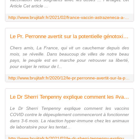
Article Cet article ...
http://www.brujitafr.fr/2021/02/france-vaccin-astrazeneca-a-brest-saint-lo-morlaix-la-campagne-de-vaccination-des-soignants-est-suspendue-a-cause-des-nombreux-effet
Le Pr. Perronne avertit sur la potentielle génotoxicité des #vaccins #COVID - MOINS de BIENS PLUS de LIENS
Chers amis, La France, qui vit un cauchemar depuis des
mois, se réveille. Dans beaucoup de villes de notre beau
pays, le peuple est en marche pour retrouver sa liberté,
pour exiger le retour de l...
http://www.brujitafr.fr/2020/12/le-pr.perronne-avertit-sur-la-potentielle-genotoxicite-des-vaccins-covid.html
Le Dr Sherri Tenpenny explique comment les #vaccins #COVID contre le dépeuplement commenceront à fonctionner dans 3-6 mois. - MOINS de BIENS PLUS de LIENS
Le Dr Sherri Tenpenny explique comment les vaccins
COVID contre le dépeuplement commenceront à fonctionner
dans 3-6 mois. La réaction hyper-immune chez les animaux
de laboratoire pour les tentat...
http://www.brujitafr.fr/2021/02/le-dr-sherri-tenpenny-explique-comment-les-vaccins-covid-contre-le-depeuplement-commenceront-a-fonctionner-dans-3-6-mois.html