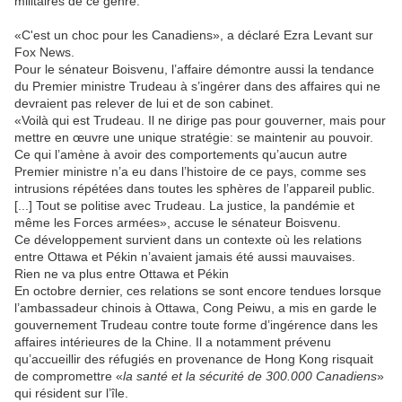
militaires de ce genre.
«C'est un choc pour les Canadiens», a déclaré Ezra Levant sur
Fox News.
Pour le sénateur Boisvenu, l’affaire démontre aussi la tendance
du Premier ministre Trudeau à s’ingérer dans des affaires qui ne
devraient pas relever de lui et de son cabinet.
«Voilà qui est Trudeau. Il ne dirige pas pour gouverner, mais pour
mettre en œuvre une unique stratégie: se maintenir au pouvoir.
Ce qui l’amène à avoir des comportements qu’aucun autre
Premier ministre n’a eu dans l’histoire de ce pays, comme ses
intrusions répétées dans toutes les sphères de l’appareil public.
[...] Tout se politise avec Trudeau. La justice, la pandémie et
même les Forces armées», accuse le sénateur Boisvenu.
Ce développement survient dans un contexte où les relations
entre Ottawa et Pékin n’avaient jamais été aussi mauvaises.
Rien ne va plus entre Ottawa et Pékin
En octobre dernier, ces relations se sont encore tendues lorsque
l’ambassadeur chinois à Ottawa, Cong Peiwu, a mis en garde le
gouvernement Trudeau contre toute forme d’ingérence dans les
affaires intérieures de la Chine. Il a notamment prévenu
qu’accueillir des réfugiés en provenance de Hong Kong risquait
de compromettre «
la santé et la sécurité de 300.000 Canadiens
»
qui résident sur l’île.