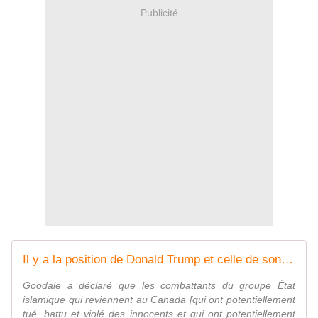
Publicité
Il y a la position de Donald Trump et celle de son voisin immédiat Justin Trudeau: Le Canada vise un taux d'admission de 350.000 immigrants en 2021 - MOINS de BIENS PLUS de LIENS
Goodale a déclaré que les combattants du groupe État
islamique qui reviennent au Canada [qui ont potentiellement
tué, battu et violé des innocents et qui ont potentiellement