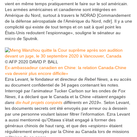
vient en même temps pratiquement le faire sur le sol américain.
Les armées américaines et canadienne sont intégrées en
Amérique du Nord, surtout à travers le NORAD [Commandement
de la défense aérospatiale de l'Amérique du Nord, ndlr]. Il y a une
complicité qui existe de tout temps et on sait à quel point les
États-Unis redoutent l’espionnage», souligne le sénateur au
micro de Sputnik.
© AFP 2020 DAVID P. BALL
Ex-ambassadeur canadien en Chine: la relation Canada-Chine
«va devenir plus encore difficile»
Ezra Levant, le fondateur et directeur de
Rebel News
, a eu accès
au document confidentiel de 34 pages contenant les notes.
Interrogé par l’animateur Tucker Carlson sur les ondes de
Fox
News
, il a déclaré que le Canada et la Chine «
étaient engagés
dans
dix-huit projets conjoints
différents en 2019
». Selon Levant,
les documents secrets ont été envoyés par erreur ou à dessein
par une personne voulant laisser filtrer l’information. Ezra Levant
a aussi mentionné qu’Ottawa s’était engagé à former des
généraux chinois de haut rang, et que des «
espions
» étaient
régulièrement envoyés par la Chine au Canada lors de missions