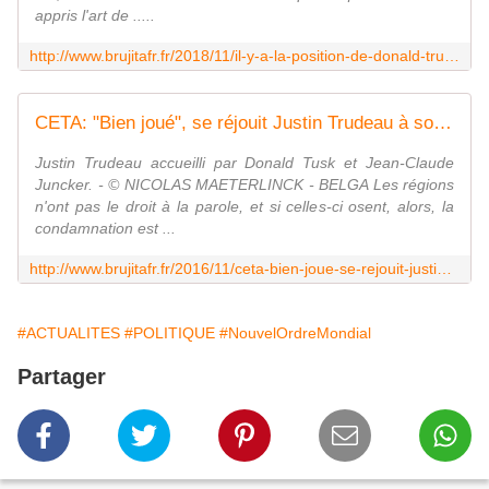
appris l'art de .....
http://www.brujitafr.fr/2018/11/il-y-a-la-position-de-donald-trump-et-celle-de-son-voisin-immediat-justin-trudeau-le-canada-vise-un-taux-d-admission-de-350.000-immi
CETA: "Bien joué", se réjouit Justin Trudeau à son arrivée au sommet UE-Canada - MOINS de BIENS PLUS de LIENS
Justin Trudeau accueilli par Donald Tusk et Jean-Claude
Juncker. - © NICOLAS MAETERLINCK - BELGA Les régions
n'ont pas le droit à la parole, et si celles-ci osent, alors, la
condamnation est ...
http://www.brujitafr.fr/2016/11/ceta-bien-joue-se-rejouit-justin-trudeau-a-son-arrivee-au-sommet-ue-canada.html
#ACTUALITES
#POLITIQUE
#NouvelOrdreMondial
Partager