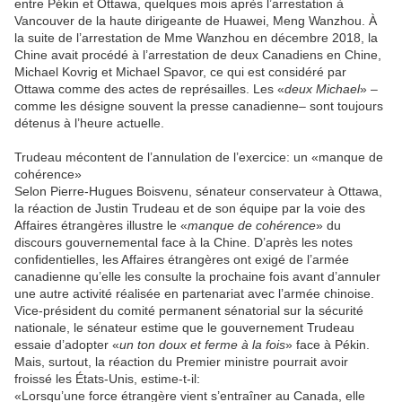
entre Pékin et Ottawa, quelques mois après l’arrestation à
Vancouver de la haute dirigeante de Huawei, Meng Wanzhou. À
la suite de l’arrestation de Mme Wanzhou en décembre 2018, la
Chine avait procédé à l’arrestation de deux Canadiens en Chine,
Michael Kovrig et Michael Spavor, ce qui est considéré par
Ottawa comme des actes de représailles. Les «
deux Michael
» –
comme les désigne souvent la presse canadienne– sont toujours
détenus à l’heure actuelle.
Trudeau mécontent de l’annulation de l’exercice: un «manque de
cohérence»
Selon Pierre-Hugues Boisvenu, sénateur conservateur à Ottawa,
la réaction de Justin Trudeau et de son équipe par la voie des
Affaires étrangères illustre le «
manque de cohérence
» du
discours gouvernemental face à la Chine. D’après les notes
confidentielles, les Affaires étrangères ont exigé de l’armée
canadienne qu’elle les consulte la prochaine fois avant d’annuler
une autre activité réalisée en partenariat avec l’armée chinoise.
Vice-président du comité permanent sénatorial sur la sécurité
nationale, le sénateur estime que le gouvernement Trudeau
essaie d’adopter «
un ton doux et ferme à la fois
» face à Pékin.
Mais, surtout, la réaction du Premier ministre pourrait avoir
froissé les États-Unis, estime-t-il:
«Lorsqu’une force étrangère vient s’entraîner au Canada, elle