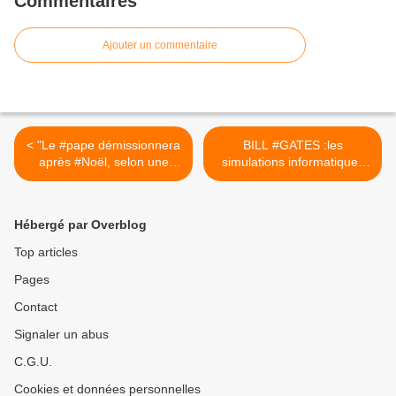
Commentaires
Ajouter un commentaire
< "Le #pape démissionnera
BILL #GATES :les
après #Noël, selon une
simulations informatiques
source du Vatican. »
suggèrent que la
"#pandémie" pourrait
encore empirer au cours du
Hébergé par Overblog
prochain mois >
Top articles
Pages
Contact
Signaler un abus
C.G.U.
Cookies et données personnelles