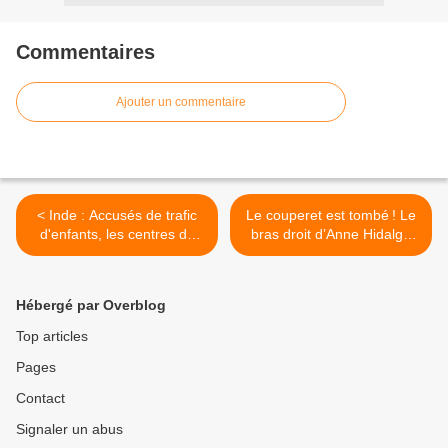
Commentaires
Ajouter un commentaire
< Inde : Accusés de trafic
Le couperet est tombé ! Le
d'enfants, les centres de
bras droit d’Anne Hidalgo
mère Teresa vont être
placé sous contrôle
contrôlés
judiciaire pour viol >
Hébergé par Overblog
Top articles
Pages
Contact
Signaler un abus