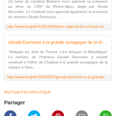
Un tweet du Cardinal Barbarin nous apprend sa présence
au dîner du CRIF de Rhône-Alpes dirigé par Nicole
Bornstein. Le Cardinal nous apprend également la présence
du ministre Gérald Darmanin...
http://www.brujitafr.fr/2019/02/diner-regional-du-crif-avec-le-cardinal-barbarin-le-ministre-gerald-darmanin-et-laurent-wauquiez.html
Gérald Darmanin à la grande synagogue de la Victoire pour l'office de Chabbat - MOINS de BIENS PLUS de LIENS
"Attaquer les Juifs de France, c'est attaquer la République"
Le ministre de l'Intérieur Gérald Darmanin a assisté
vendredi à l'office de Chabbat à la grande synagogue de la
Victoire à Paris....
http://www.brujitafr.fr/2020/07/gerald-darmanin-a-la-grande-synagogue-de-la-victoire-pour-l-office-de-chabbat.html
#ACTUALITES
#POLITIQUE
Partager