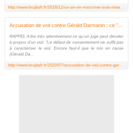
http://www.brujitafr.fr/2018/12/un-an-en-macronie-trois-mises-en-examen-sept-enquetes-en-cours-et-deux-affaires-classees-sans-suite.html
Accusation de viol contre Gérald Darmanin : ce "n'est pas un obstacle" à sa nomination comme ministre de l'Intérieur, affirme l'Élysée - MOINS de BIENS PLUS de LIENS
RAPPEL A lire très attentivement ce qu'un juge peut décider
à propos d'un viol: "Le défaut de consentement ne suffit pas
à caractériser le viol. Encore faut-il que le mis en cause
(Gérald Da...
http://www.brujitafr.fr/2020/07/accusation-de-viol-contre-gerald-darmanin-ce-n-est-pas-un-obstacle-a-sa-nomination-comme-ministre-de-l-interieur-affirme-l-elysee.ht