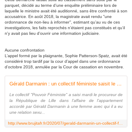
parquet, décidé au terme d’une enquête préliminaire lors de
laquelle le ministre avait été auditionné, sans être confronté à son
accusatrice. En août 2018, la magistrate avait rendu "une
ordonnance de non-lieu à informer", estimant qu’au vu de ces
investigations, les faits reprochés n’étaient pas constitués et qu’il
n’y avait pas lieu d’ouvrir une information judiciaire.
Aucune confrontation
L’appel formé par la plaignante, Sophie Patterson-Spatz, avait été
considéré trop tardif par la cour d’appel dans une ordonnance
d’octobre 2018, annulée par la Cour de cassation en novembre.
Gérald Darmanin : un collectif féministe saisit le procureur de la République pour tenter de relancer une autre affaire - MOINS de BIENS PLUS de LIENS
Le collectif "Pouvoir Féministe" a saisi mardi le procureur de
la République de Lille dans l'affaire de l'appartement
accordé par Gérald Darmanin à une femme avec qui il a eu
une relation sexu...
http://www.brujitafr.fr/2020/07/gerald-darmanin-un-collectif-feministe-saisit-le-procureur-de-la-republique-pour-tenter-de-relancer-une-autre-affaire.html