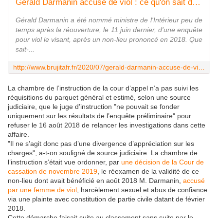
Gérald Darmanin accusé de viol : ce qu'on sait de l'affaire - MOINS de BIENS PLUS de LIENS
Gérald Darmanin a été nommé ministre de l'Intérieur peu de
temps après la réouverture, le 11 juin dernier, d'une enquête
pour viol le visant, après un non-lieu prononcé en 2018. Que
sait-...
http://www.brujitafr.fr/2020/07/gerald-darmanin-accuse-de-viol-ce-qu-on-sait-de-l-affaire.html
La chambre de l’instruction de la cour d’appel n’a pas suivi les
réquisitions du parquet général et estimé, selon une source
judiciaire, que le juge d’instruction "ne pouvait se fonder
uniquement sur les résultats de l’enquête préliminaire" pour
refuser le 16 août 2018 de relancer les investigations dans cette
affaire.
"Il ne s’agit donc pas d’une divergence d’appréciation sur les
charges", a-t-on souligné de source judiciaire. La chambre de
l’instruction s’était vue ordonner, par
une décision de la Cour de
cassation de novembre 2019
, le réexamen de la validité de ce
non-lieu dont avait bénéficié en août 2018 M. Darmanin,
accusé
par une femme de viol
, harcèlement sexuel et abus de confiance
via une plainte avec constitution de partie civile datant de février
2018.
Cette démarche faisait suite au classement sans suite par le