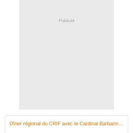
Publicité
Dîner régional du CRIF avec le Cardinal Barbarin, le ministre Gérald Darmanin et Laurent Wauquiez - MOINS de BIENS PLUS de LIENS