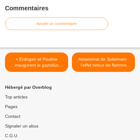
Commentaires
Ajouter un commentaire
< Erdogan et Poutine
Assassinat de Soleimani :
inaugurent le gazoduc
l’effet retour de flamme
alimentant la Turquie et
s’accentue >
l'Europe en gaz russe
Hébergé par Overblog
Top articles
Pages
Contact
Signaler un abus
C.G.U.