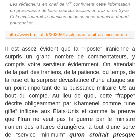
Les rédacteurs en chef de VT confirment cette information
en provenance de leurs sources locales en Irak et en Syrie.
Cela expliquerait la question qu'on se pose depuis le départ:
pourquoi et ...
http://www.brujitafr.fr/2020/01/soleimani-etait-en-mission-diplomatique-pour-recevoir-en-irak-une-lettre-de-trump-et-pompeo-pratiquant-de-la-diplomatie-de-l-embusca
Il est assez évident que la “riposte” iranienne a
surpris un grand nombre de commentateurs, y
compris votre serviteur évidemment. On attendait
de la part des Iraniens, de la patience, du temps, de
la ruse et la surprise dévastatrice d’une attaque sur
un point important de la puissance militaire US au
bout du compte. Au lieu de quoi, cette “frappe”
décrite obligeamment par Khamenei comme “une
gifle” infligée aux États-Unis et comme la preuve
que l’Iran ne veut pas la guerre par le ministre
iranien des affaires étrangères, a tout d’une sorte
de “service minimum”
qu’on croirait presque