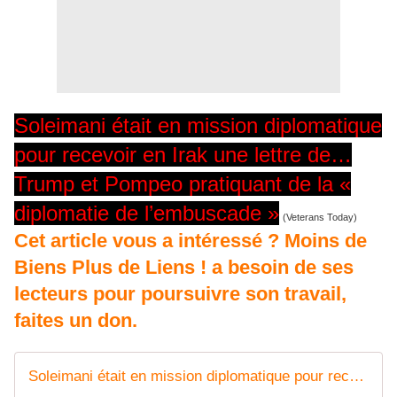
Soleimani était en mission diplomatique
pour recevoir en Irak une lettre de…
Trump et Pompeo pratiquant de la «
diplomatie de l’embuscade »
(Veterans Today)
Cet article vous a intéressé ? Moins de
Biens Plus de Liens ! a besoin de ses
lecteurs pour poursuivre son travail,
faites un don.
Soleimani était en mission diplomatique pour recevoir en Irak une lettre de... Trump et Pompeo pratiquant de la " diplomatie de l'embuscade " (Veterans Today) - MOINS de BIENS PLUS de LIENS