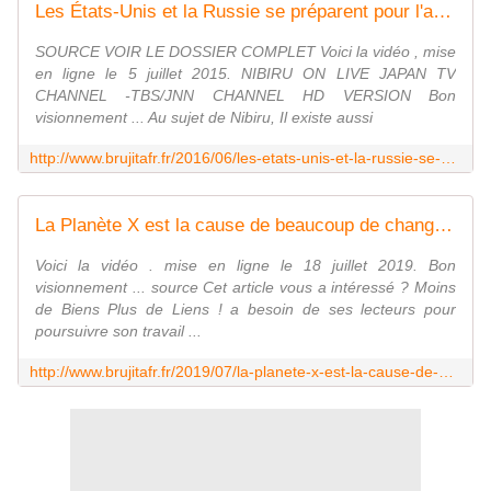
Les États-Unis et la Russie se préparent pour l'arrivée de la Planète X et pour la suite. - MOINS de BIENS PLUS de LIENS
SOURCE VOIR LE DOSSIER COMPLET Voici la vidéo , mise
en ligne le 5 juillet 2015. NIBIRU ON LIVE JAPAN TV
CHANNEL -TBS/JNN CHANNEL HD VERSION Bon
visionnement ... Au sujet de Nibiru, Il existe aussi
http://www.brujitafr.fr/2016/06/les-etats-unis-et-la-russie-se-preparent-pour-l-arrivee-de-la-planete-x-et-pour-la-suite.html
La Planète X est la cause de beaucoup de changements ... - MOINS de BIENS PLUS de LIENS
Voici la vidéo . mise en ligne le 18 juillet 2019. Bon
visionnement ... source Cet article vous a intéressé ? Moins
de Biens Plus de Liens ! a besoin de ses lecteurs pour
poursuivre son travail ...
http://www.brujitafr.fr/2019/07/la-planete-x-est-la-cause-de-beaucoup-de-changements.html