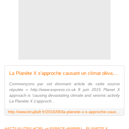
La Planète X s'approche causant un climat dévastateur et l'activité sismique - MOINS de BIENS PLUS de LIENS
Commençons par cet étonnant article de cette source
réputée = http://www.express.co.uk 8 juin 2015 Planet X
approach is 'causing devastating climate and seismic activity
La Planète X s'approch...
http://www.brujitafr.fr/2016/06/la-planete-x-s-approche-causant-un-climat-devastateur-et-l-activite-sismique.html
#ACTUALITES
#CIEL et ESPACE
#NIBIRU - PLANETE X