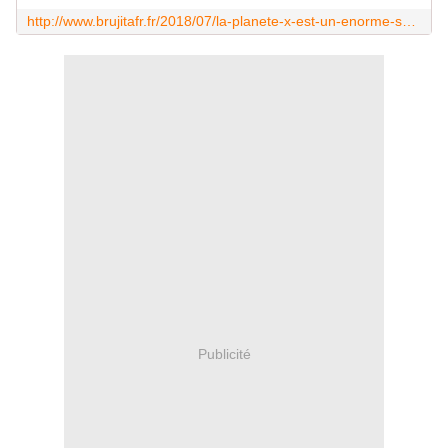
http://www.brujitafr.fr/2018/07/la-planete-x-est-un-enorme-systeme-solaire-2/2.html
Publicité