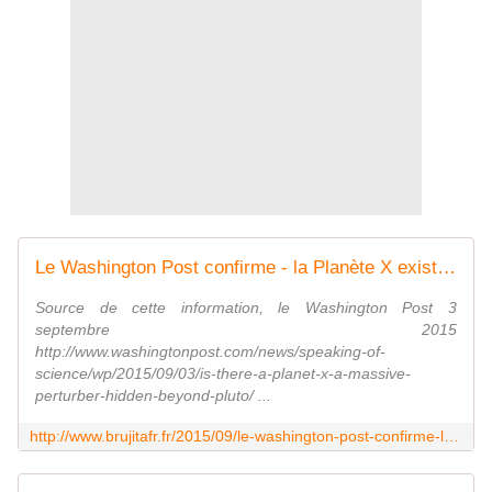
Le Washington Post confirme - la Planète X existe réellement - MOINS de BIENS PLUS de LIENS
Source de cette information, le Washington Post 3
septembre 2015
http://www.washingtonpost.com/news/speaking-of-
science/wp/2015/09/03/is-there-a-planet-x-a-massive-
perturber-hidden-beyond-pluto/ ...
http://www.brujitafr.fr/2015/09/le-washington-post-confirme-la-planete-x-existe-reellement.html