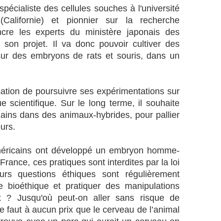
q
n
pécialiste des cellules souches à l'université
u
d
alifornie) et pionnier sur la recherche
i
e
cre les experts du ministère japonais des
p
l
 son projet. Il va donc pouvoir cultiver des
o
a
u
ur des embryons de rats et souris, dans un
d
r
r
r
o
a
i
sation de poursuivre ses expérimentations sur
i
t
 scientifique. Sur le long terme, il souhaite
e
e
n
ins dans des animaux-hybrides, pour pallier
.
t
L
urs.
c
e
a
C
méricains ont développé un embryon homme-
u
o
rance, ces pratiques sont interdites par la loi
s
n
e
urs questions éthiques sont régulièrement
s
r
e
 bioéthique et pratiquer des manipulations
d
i
x ? Jusqu'où peut-on aller sans risque de
e
l
e faut à aucun prix que le cerveau de l’animal
s
c