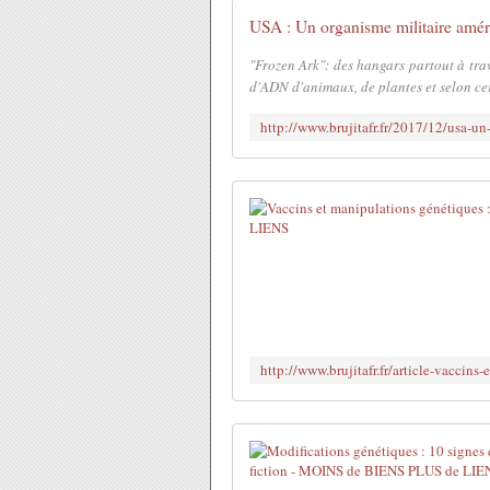
"Frozen Ark": des hangars partout à tra
d'ADN d'animaux, de plantes et selon cer