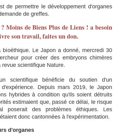
,
d
 est de permettre le développement d'organes
m
e
a
 demande de greffes.
s
l
d
g
é ? Moins de Biens Plus de Liens ! a besoin
'
r
vre son travail, faites un don.
h
é
o
u
m
n
 bioéthique. Le Japon a donné, mercredi 30
m
e
chercheur pour créer des embryons chimères
e
v
revue scientifique Nature.
s
i
e
v
un scientifique bénéficie du soutien d'un
t
e
d
o
 d'expérience. Depuis mars 2019, le Japon
'
p
ns hybrides à condition qu'ils soient détruits
a
p
rités estimaient que, passé ce délai, le risque
n
o
l poserait des problèmes éthiques. Les
i
s
taient donc cantonnées à l'expérimentation.
m
i
a
t
u
urs d'organes
i
x
o