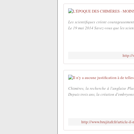
Les scientifiques créent courageusemen
Le 19 mai 2014 Savez-vous que les scient
http:/
Chimères, la recherche à l'anglaise Plu
Depuis trois ans, la création d'embryons 
http://www.brujitafr.fr/article-i