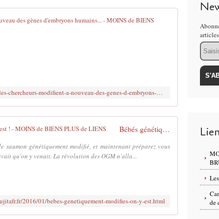
New
t
i
Chine: Des c
Abonne
f
article
i
L
Email
q
e
u
P
e
a
s
r
d
l
http://www.brujitafr.fr/2016/04/chine-des-chercheurs-modifient-a-nouveau-des-genes-d-embryons-humains.html
e
e
d
m
i
e
f
n
Bébés génétiquement modifiés : on y est ! - MOINS de BIENS PLUS de LIENS
Lie
f
t
é
a
le saumon génétiquement modifié, et maintenant préparez vous
MO
r
v
ait qu'on y venait. La révolution des OGM n'alla...
BR
e
a
n
i
Les
t
t
s
Can
a
ujitafr.fr/2016/01/bebes-genetiquement-modifies-on-y-est.html
de 
p
d
a
o