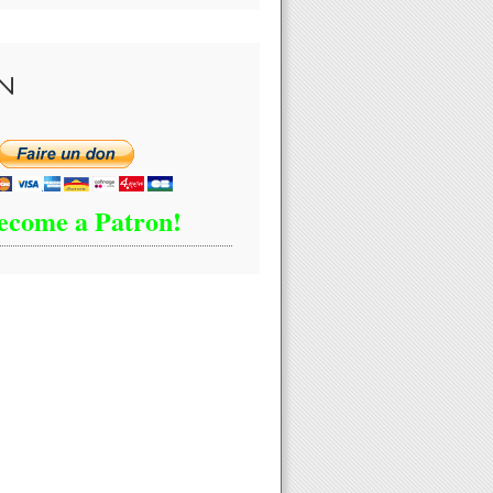
N
ecome a Patron!