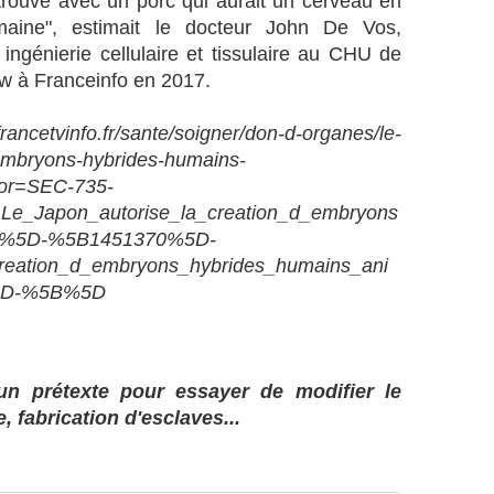
trouve avec un porc qui aurait un cerveau en
r
o
a
umaine", estimait le docteur John De Vos,
n
v
s
ngénierie cellulaire et tissulaire au CHU de
a
t
iew à Franceinfo en 2017.
g
i
e
t
ncetvinfo.fr/sante/soigner/don-d-organes/le-
s
u
d
-embryons-hybrides-humains-
t
a
i
or=SEC-735-
n
o
Le_Japon_autorise_la_creation_d_embryons
s
n
ux%5D-%5B1451370%5D-
n
n
reation_d_embryons_hybrides_humains_ani
o
e
t
5D-%5B%5D
l
r
a
e
v
s
a
o
l
n prétexte pour essayer de modifier le
c
i
fabrication d'esclaves...
i
d
é
é
t
,
é
j