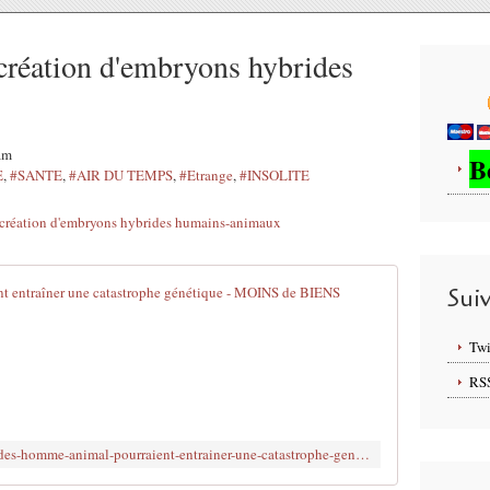
 création d'embryons hybrides
6am
B
E
,
#SANTE
,
#AIR DU TEMPS
,
#Etrange
,
#INSOLITE
Les hybrides
Sui
D
Twi
e
s
RS
s
c
i
http://www.brujitafr.fr/article-les-hybrides-homme-animal-pourraient-entrainer-une-catastrophe-genetique-122504637.html
e
n