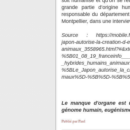
soit humanisé et qu’on se re
grande partie d’origine h
responsable du département i
Montpellier, dans une interv
Source : https://mobile.fra
japon-autorise-la-creation-d
animaux_3558965.html?#&xt
%5B01_08_19_franceinfo___
_hybrides_humains_anima
%5BLe_Japon_autorise_la_c
maux%5D-%5B%5D-%5B%
Le manque d'organe est u
génome humain, eugénisme, 
Publié par
Paul