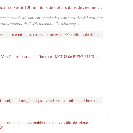
.
e
USA : Un organisme militaire américain investit 100 millions de dollars dans des technologies génétiques d'extinction - MOINS de BIENS PLUS de LIENS
L
u
e
d
vers le monde où sont entreposés des semences, des échantillons
s
i
tains auteurs, de l'ADN humain... "Le dépistage ...
p
1
r
http://www.brujitafr.fr/2017/12/usa-un-organisme-militaire-americain-investit-100-millions-de-dollars-dans-des-technologies-genetiques-d-extinction.html
e
o
r
g
a
r
o
Vaccins et m
è
û
s
t
L
r
,
e
é
l
v
a
a
a
l
l
c
i
o
c
s
i
http://www.brujitafr.fr/article-vaccins-et-manipulations-genetiques-vers-l-animalisation-de-l-homme-110449188.html
i
é
q
n
s
u
d
e
i
e
Modification
n
a
J
m
u
e