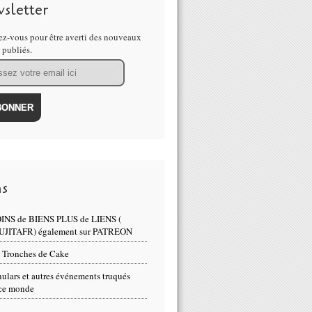
sletter
hercheurs modifient à nouveau des gènes d'embryons humains... - 
z-vous pour être averti des nouveaux
s publiés.
ns
INS de BIENS PLUS de LIENS (
UJITAFR) également sur PATREON
 Tronches de Cake
ulars et autres événements truqués
ce monde