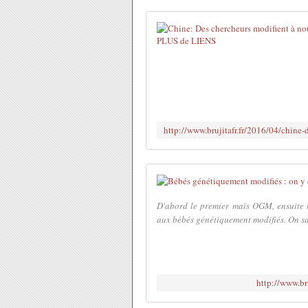
D'abord le premier maïs OGM, ensuite 
aux bébés génétiquement modifiés. On sav
http://www.br