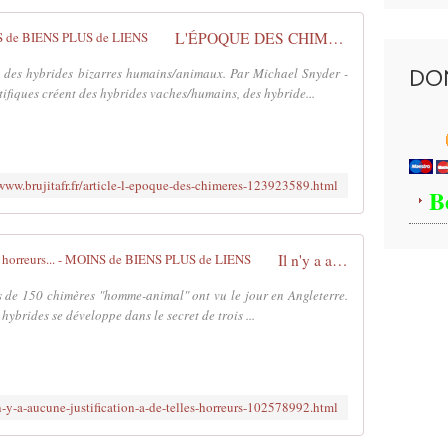
y
p
s
t
L'ÉPOQUE DES CHIMÈRES - MOINS de BIENS PLUS de LIENS
c
é
r
l
t des hybrides bizarres humains/animaux. Par Michael Snyder -
DO
é
e
ifiques créent des hybrides vaches/humains, des hybride...
e
t
n
e
t
x
d
t
/www.brujitafr.fr/article-l-epoque-des-chimeres-123923589.html
'
e
B
é
,
t
l
r
e
Il n'y a aucune justification à de telles horreurs... - MOINS de BIENS PLUS de LIENS
a
1
n
6
s de 150 chimères "homme-animal" ont vu le jour en Angleterre.
g
j
hybrides se développe dans le secret de trois ...
e
u
s
i
h
l
y
l
l-n-y-a-aucune-justification-a-de-telles-horreurs-102578992.html
b
e
r
t
i