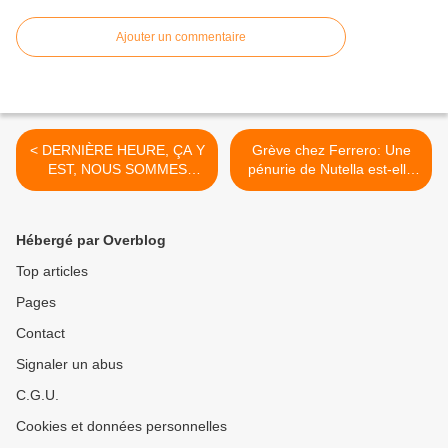
Ajouter un commentaire
< DERNIÈRE HEURE, ÇA Y
Grève chez Ferrero: Une
EST, NOUS SOMMES
pénurie de Nutella est-elle
DANS LA PHASE DU
possible? >
GRAND DÉLUGE VERSION
3.0 !
Hébergé par Overblog
Top articles
Pages
Contact
Signaler un abus
C.G.U.
Cookies et données personnelles