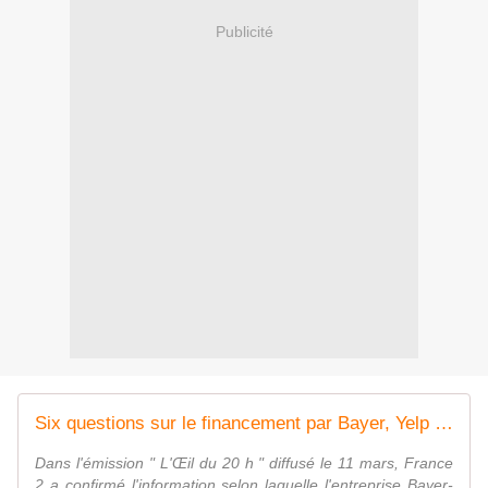
Publicité
Six questions sur le financement par Bayer, Yelp et Walt Disney d'un parti européen allié à Macron - MOINS de BIENS PLUS de LIENS
Dans l'émission " L'Œil du 20 h " diffusé le 11 mars, France
2 a confirmé l'information selon laquelle l'entreprise Bayer-