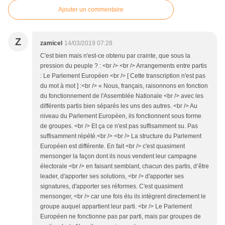
Ajouter un commentaire
Z
zamicel
14/03/2019 07:28
C'est bien mais n'est-ce obtenu par crainte, que sous la
pression du peuple ? : <br /> <br /> Arrangements entre partis
: Le Parlement Européen <br /> [ Cette transcription n'est pas
du mot à mot ] :<br /> « Nous, français, raisonnons en fonction
du fonctionnement de l'Assemblée Nationale <br /> avec les
différents partis bien séparés les uns des autres. <br /> Au
niveau du Parlement Européen, ils fonctionnent sous forme
de groupes. <br /> Et ça ce n'est pas suffisamment su. Pas
suffisamment répété.<br /> <br /> La structure du Parlement
Européen est différente. En fait <br /> c'est quasiment
mensonger la façon dont ils nous vendent leur campagne
électorale <br /> en faisant semblant, chacun des partis, d’être
leader, d'apporter ses solutions, <br /> d'apporter ses
signatures, d'apporter ses réformes. C'est quasiment
mensonger, <br /> car une fois élu ils intègrent directement le
groupe auquel appartient leur parti. <br /> Le Parlement
Européen ne fonctionne pas par parti, mais par groupes de