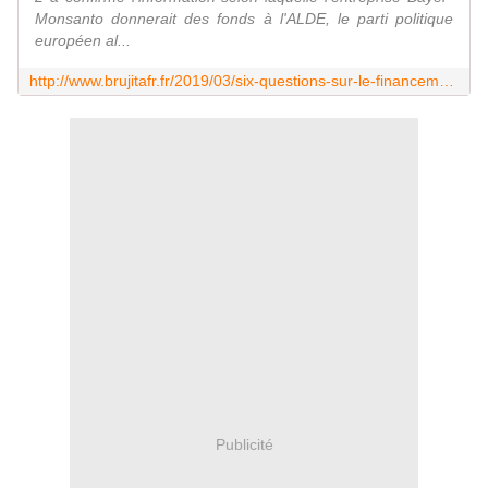
Monsanto donnerait des fonds à l'ALDE, le parti politique
européen al...
http://www.brujitafr.fr/2019/03/six-questions-sur-le-financement-par-bayer-yelp-et-walt-disney-d-un-parti-europeen-allie-a-macron.html
Publicité