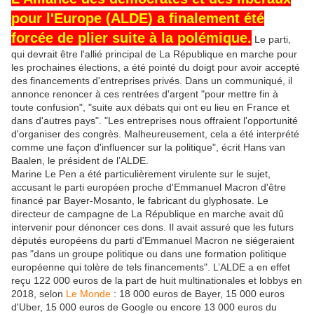
pour l'Europe (ALDE) a finalement été
forcée de plier suite à la polémique.
Le parti,
qui devrait être l'allié principal de La République en marche pour
les prochaines élections, a été pointé du doigt pour avoir accepté
des financements d'entreprises privés. Dans un communiqué, il
annonce renoncer à ces rentrées d'argent "pour mettre fin à
toute confusion"
, "suite aux débats qui ont eu lieu en France et
dans d'autres pays". "Les entreprises nous offraient l'opportunité
d'organiser des congrès. Malheureusement, cela a été interprété
comme une façon d'influencer sur la politique", écrit Hans van
Baalen, le président de l’ALDE.
Marine Le Pen a été particulièrement virulente sur le sujet,
accusant le parti européen proche d'Emmanuel Macron d'être
financé par Bayer-Mosanto, le fabricant du glyphosate. Le
directeur de campagne de La République en marche avait dû
intervenir pour dénoncer ces dons. Il avait assuré que les futurs
députés européens du parti d'
Emmanuel Macron ne siégeraient
pas "dans un groupe politique ou dans une formation politique
européenne qui tolère de tels financements". L’ALDE a en effet
reçu 122 000 euros de la part de huit multinationales et lobbys en
2018, selon
Le Monde
: 18 000 euros de Bayer, 15 000 euros
d'Uber, 15 000 euros de Google ou encore 13 000 euros du