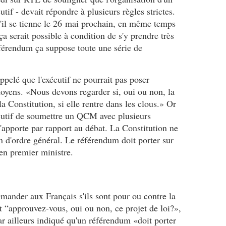
i
e
t
m
tif - devait répondre à plusieurs règles strictes.
e
d
e
i
il se tienne le 26 mai prochain, en même temps
n
e
s
n
d
s
a serait possible à condition de s'y prendre très
f
i
é
A
r
s
référendum ça suppose toute une série de
p
f
a
t
u
f
n
r
t
a
ç
e
ppelé que l'exécutif ne pourrait pas poser
é
i
a
d
toyens. «Nous devons regarder si, oui ou non, la
d
r
i
e
a Constitution, si elle rentre dans les clous.» Or
e
e
s
l
S
écutif de soumettre un QCM avec plusieurs
s
e
a
e
é
s
'apporte par rapport au débat. La Constitution ne
S
i
t
M
a
 d'ordre général. Le référendum doit porter sur
n
r
e
n
ien premier ministre.
e
a
d
t
-
n
i
é
M
g
a
R
a
è
p
o
r
mander aux Français s'ils sont pour ou contre la
r
a
s
i
e
r
t “approuvez-vous, oui ou non, ce projet de loi?»,
e
t
s
t
l
ar ailleurs indiqué qu'un référendum «doit porter
i
,