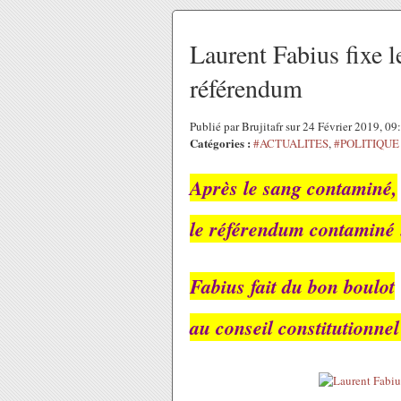
Laurent Fabius fixe l
référendum
Publié par Brujitafr sur 24 Février 2019, 0
Catégories :
#ACTUALITES
,
#POLITIQUE
Après le sang contaminé,
le référendum contaminé 
Fabius fait du bon boulot
au conseil constitutionnel 