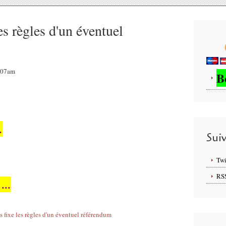
es règles d'un éventuel
9:07am
B
.
Sui
Twi
RS
...