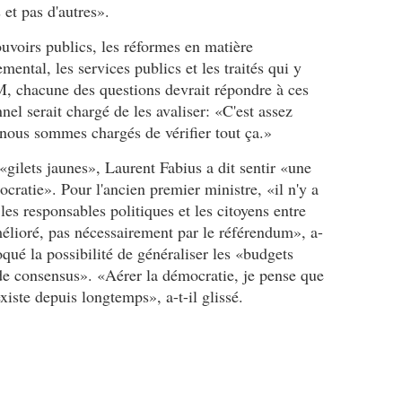
p
y
et pas d'autres».
m
L
r
n
e
a
o
e
ouvoirs publics, les réformes en matière
a
u
m
B
ntal, les services publics et les traités qui y
a
r
e
a
M, chacune des questions devrait répondre à ces
l
e
t
c
l
n
nnel serait chargé de les avaliser: «C'est assez
d
h
o
t
e
e
t nous sommes chargés de vérifier tout ça.»
u
F
d
l
é
a
é
o
 «gilets jaunes», Laurent Fabius a dit sentir «une
5
b
v
t
cratie». Pour l'ancien premier ministre, «il n'y a
0
i
o
,
les responsables politiques et les citoyens entre
0
u
i
i
élioré, pas nécessairement par le référendum», a-
0
s
l
n
0
.
voqué la possibilité de généraliser les «budgets
e
t
e
U
r
e
 de consensus». «Aérer la démocratie, je pense que
u
n
u
r
iste depuis longtemps», a-t-il glissé.
r
b
n
r
o
e
n
o
s
a
o
g
d
u
u
é
e
c
v
e
s
a
e
h