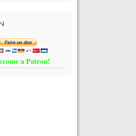
 privée de Laurent Fabius au Quai d'Orsay : 85 000 euros aux frais d
N
ecome a Patron!
us dément des rumeurs lui attribuant un compte en Suisse et annonc