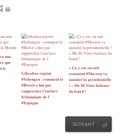
u
d
a
i
b
e
u
e
v
a
"
r
e
u
s
à
n
f
c
l
t
i
a
a
i
n
n
m
o
a
d
i
n
n
a
-
re une
s
c
l
j
re qui
à
é
e
o
« Ça y est, on sait
t le
u
.
r
u
Gibraltar rejoint
comment #Macron va
n
.
é
#Schengen : comment le
r
annuler la présidentielle
v
.
p
#Brexit a fini par
! » Me Di Vizio balance
n
i
p
rapprocher l’enclave
u
du lourd !
é
l
a
britannique de l’
b
e
l
#Espagne
r
l
,
a
l
i
a
g
e
c
v
e
s
a
a
SUIVANT
a
c
i
i
r
o
n
t