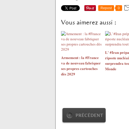
Repost
0
Vous aimerez aussi :
L' #Iran prépa
Armement : la #France
riposte nucléai
va de nouveau fabriquer
surprendra tou
ses propres cartouches
Monde
dès 2029
PRÉCÉDENT