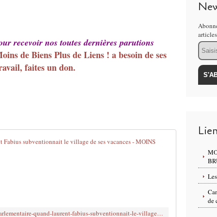
New
Abonne
article
pour recevoir nos toutes dernières parutions
Email
Moins de Biens Plus de Liens ! a besoin de ses
avail, faites un don.
Lie
Réserve parl
MO
F
BR
r
Les
a
n
Can
c
de 
e
http://www.brujitafr.fr/article-reserve-parlementaire-quand-laurent-fabius-subventionnait-le-village-de-ses-vacances-118886018.html