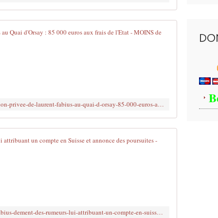
t
v
i
n
L'exposition
DO
f
o
C
a
'
p
e
u
s
c
t
B
o
u
http://www.brujitafr.fr/article-l-exposition-privee-de-laurent-fabius-au-quai-d-orsay-85-000-euros-aux-frais-de-l-etat-119309729.html
n
n
s
b
u
e
l
a
Laurent Fabi
t
u
e
c
G
r
a
e
u
d
n
n
e
è
d
a
v
o
u
e
http://www.brujitafr.fr/article-laurent-fabius-dement-des-rumeurs-lui-attribuant-un-compte-en-suisse-et-annonce-des-poursuites-116902858.html
c
q
v