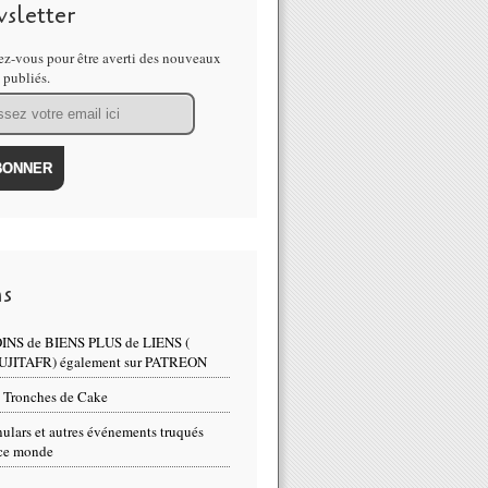
sletter
z-vous pour être averti des nouveaux
s publiés.
ns
ementaire : quand Laurent Fabius subventionnait le village de ses v
INS de BIENS PLUS de LIENS (
UJITAFR) également sur PATREON
 Tronches de Cake
ulars et autres événements truqués
ce monde