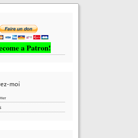
ecome a Patron!
vez-moi
tter
S