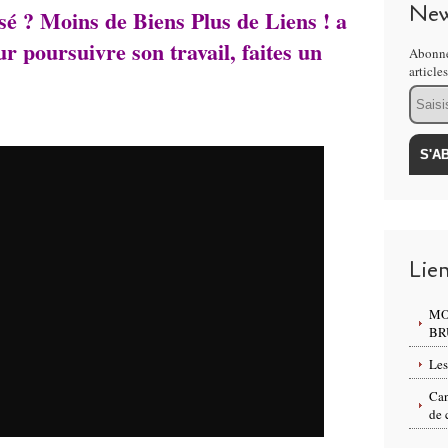
New
ssé ? Moins de Biens Plus de Liens ! a
ur poursuivre son travail, faites un
Abonne
article
Email
Lie
MO
BR
Les
Can
de 