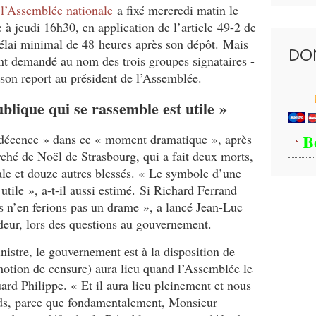
e
l’Assemblée nationale
a fixé mercredi matin le
 à jeudi 16h30, en application de l’article 49-2 de
délai minimal de 48 heures après son dépôt. Mais
DO
 ont demandé au nom des trois groupes signataires -
son report au président de l’Assemblée.
lique qui se rassemble est utile »
B
« décence » dans ce « moment dramatique », après
arché de Noël de Strasbourg, qui a fait deux morts,
ale et douze autres blessés. « Le symbole d’une
tile », a-t-il aussi estimé. Si Richard Ferrand
s n’en ferions pas un drame », a lancé Jean-Luc
ur, lors des questions au gouvernement.
nistre, le gouvernement est à la disposition de
motion de censure) aura lieu quand l’Assemblée le
ard Philippe. « Et il aura lieu pleinement et nous
ds, parce que fondamentalement, Monsieur