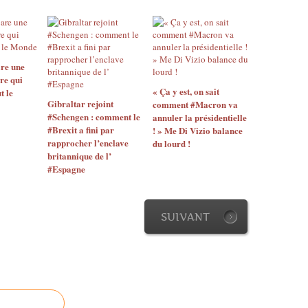
re une
re qui
« Ça y est, on sait
t le
Gibraltar rejoint
comment #Macron va
#Schengen : comment le
annuler la présidentielle
#Brexit a fini par
! » Me Di Vizio balance
rapprocher l’enclave
du lourd !
britannique de l’
#Espagne
SUIVANT