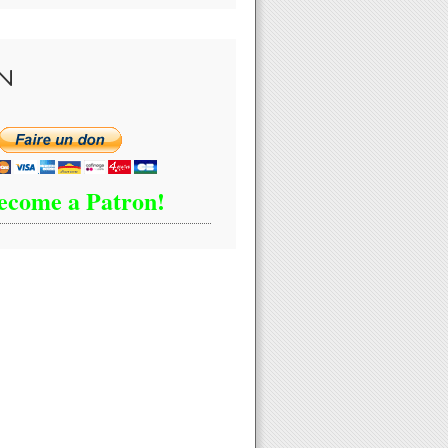
N
ecome a Patron!