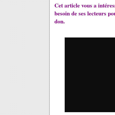
Cet article vous a intére
besoin de ses lecteurs po
don.