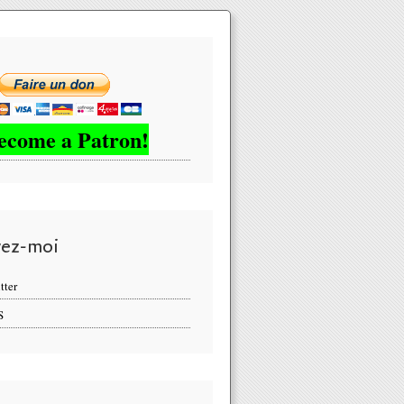
ecome a Patron!
vez-moi
tter
S