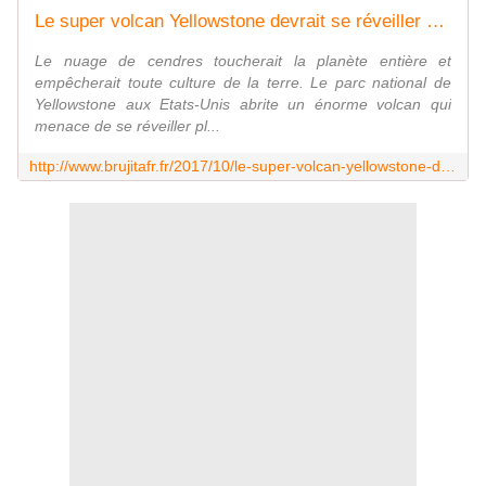
Le super volcan Yellowstone devrait se réveiller plus tôt que prévu: les prédictions effrayantes,Le nuage de cendres toucherait la planète entière et empêcherait toute culture de la terre. - MOINS de BIENS PLUS de LIENS
Le nuage de cendres toucherait la planète entière et
empêcherait toute culture de la terre. Le parc national de
Yellowstone aux Etats-Unis abrite un énorme volcan qui
menace de se réveiller pl...
http://www.brujitafr.fr/2017/10/le-super-volcan-yellowstone-devrait-se-reveiller-plus-tot-que-prevu-les-predictions-effrayantes.html