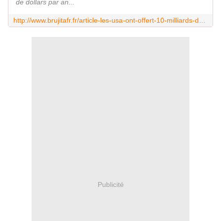
de dollars par an...
http://www.brujitafr.fr/article-les-usa-ont-offert-10-milliards-de-dollards-an-pdt-10-ans-au-congres-national-africain-pour-loger-d-123240754.html
Publicité