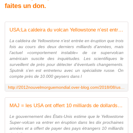
faites un don.
USA:La caldeira du volcan Yellowstone n’est entrée en éruption que trois fois au cours des deux derniers milliards d’années, mais l’actuel «comportement instable» de ce supervolcan américain suscite des inquiétudes.
La caldeira de Yellowstone n’est entrée en éruption que trois
fois au cours des deux derniers milliards d’années, mais
l’actuel «comportement instable» de ce supervolcan
américain suscite des inquiétudes. Les scientifiques le
surveillent de près pour détecter d’éventuels changements.
Sputnik s’en est entretenu avec un spécialiste russe. On
compte près de 10.000 geysers dans l
http://2012nouvelmorguemondial.over-blog.com/2018/08/usa-la-caldeira-du-volcan-yellowstone-n-est-entree-en-eruption-que-trois-fois-au-cours-des-deux-derniers-milliards-d-annees-mais-l-a
MAJ = les USA ont offert 10 milliards de dollards /an pdt 10 ans au Congrès national africain pour loger des américains en vue de l'éruption du Yellowstone. - MOINS de BIENS PLUS de LIENS
Le gouvernement des États-Unis estime que le Yellowstone
Super-volcan va entrer en éruption dans les dix prochaines
années et a offert de payer des pays étrangers 10 milliards