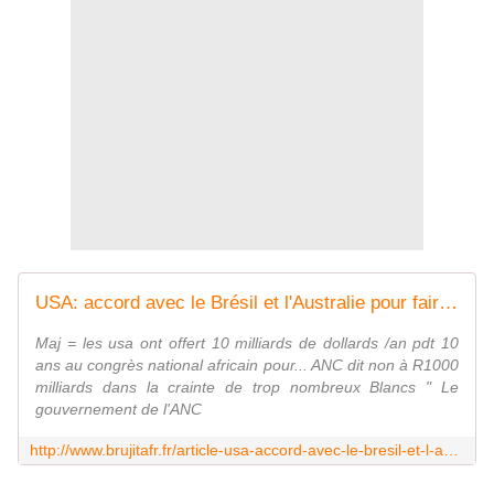
USA: accord avec le Brésil et l'Australie pour faire migrer des Américains en cas d'éruption du Yellowstone - MOINS de BIENS PLUS de LIENS
Maj = les usa ont offert 10 milliards de dollards /an pdt 10
ans au congrès national africain pour... ANC dit non à R1000
milliards dans la crainte de trop nombreux Blancs " Le
gouvernement de l'ANC
http://www.brujitafr.fr/article-usa-accord-avec-le-bresil-et-l-australie-pour-faire-migrer-des-americains-en-cas-d-eruption-du-yell-123573736.html