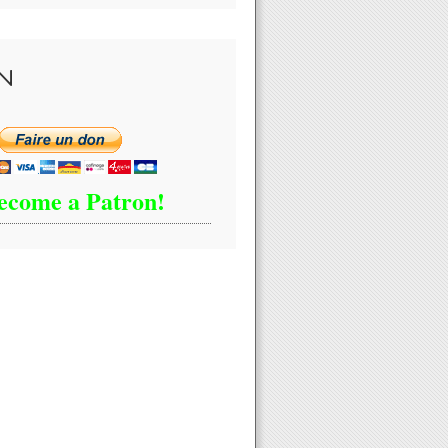
N
ecome a Patron!