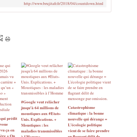
http://www.brujitafr.fr/2018/04/countdown.html
n
i
t
u
d
e
6
,
9
a
f
r
a
p
p
é
#Google veut relâcher
v
Catastrophisme
jusqu'à 64 millions de
e
climatique : la bonne
moustiques aux #Etats-
n
 qui prédit
nouvelle qui dérange =
Unis. Explications. +
d
avoue
L’écologie politique
Moustiques : les
r
 vu ça en
vient de se faire prendre
maladies transmissibles
e
ière + On
en flagrant délit de
à l’Homme