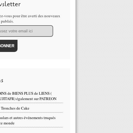
sletter
z-vous pour être averti des nouveaux
s publiés.
ns
INS de BIENS PLUS de LIENS (
UJITAFR) également sur PATREON
 Tronches de Cake
s l'éruption du volcan Kilauea et l'état d'urgence déclaré, un séism
ulars et autres événements truqués
ce monde