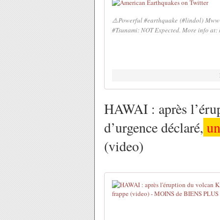
⚠️Powerful #earthquake (#lindol) Mww
#Tsunami: NOT Expected. More info at: 
HAWAI : après l’érup
d’urgence déclaré,
un
(video)