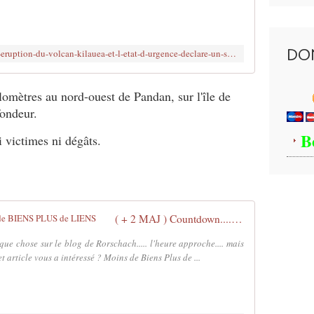
t
r
e
m
DO
http://www.brujitafr.fr/2018/05/apres-l-eruption-du-volcan-kilauea-et-l-etat-d-urgence-declare-un-seisme-de-magnitude-6-9-frappe-hawai.html
b
l
e
ilomètres au nord-ouest de Pandan, sur l'île de
m
ondeur.
e
n
B
 victimes ni dégâts.
t
d
e
t
e
r
( + 2 MAJ ) Countdown...... - MOINS de BIENS PLUS de LIENS
r
e
que chose sur le blog de Rorschach..... l'heure approche.... mais
d
rticle vous a intéressé ? Moins de Biens Plus de ...
e
m
a
g