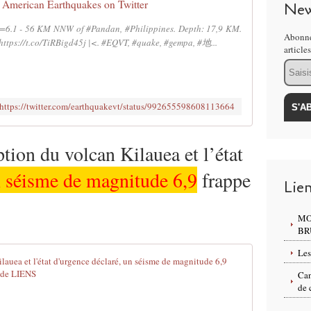
American Earthquakes on Twitter
New
=6.1 - 56 KM NNW of #Pandan, #Philippines. Depth: 17,9 KM.
Abonne
https://t.co/TiRBigd45j |<. #EQVT, #quake, #gempa, #地...
article
Email
https://twitter.com/earthquakevt/status/992655598608113664
tion du volcan Kilauea et l’état
 séisme de magnitude 6,9
frappe
Lie
MO
BR
Les
HAWAI : aprè
Can
U
de 
n