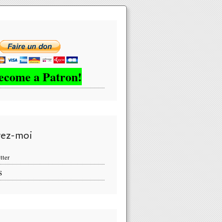
ecome a Patron!
vez-moi
tter
S