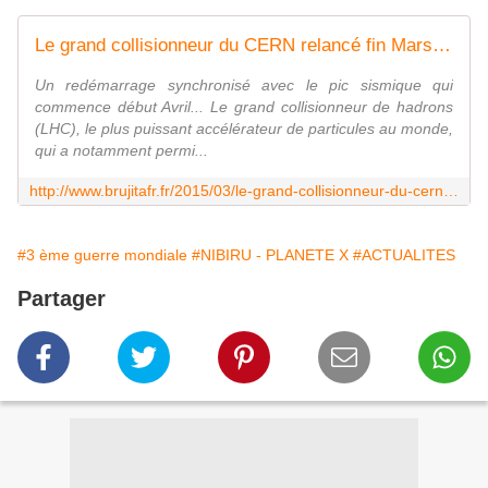
Le grand collisionneur du CERN relancé fin Mars pour étudier la "particule de Dieu" - MOINS de BIENS PLUS de LIENS
Un redémarrage synchronisé avec le pic sismique qui
commence début Avril... Le grand collisionneur de hadrons
(LHC), le plus puissant accélérateur de particules au monde,
qui a notamment permi...
http://www.brujitafr.fr/2015/03/le-grand-collisionneur-du-cern-relance-fin-mars-pour-etudier-la-particule-de-dieu.html
#3 ème guerre mondiale
#NIBIRU - PLANETE X
#ACTUALITES
Partager