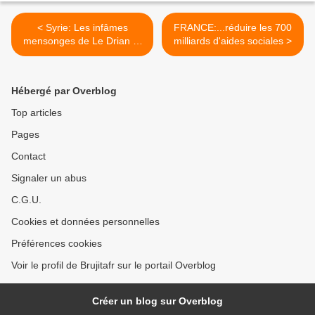
< Syrie: Les infâmes
FRANCE:...réduire les 700
mensonges de Le Drian et
milliards d'aides sociales >
des médias - A relayer
partout (Elus, citoyens etc)
Hébergé par Overblog
Top articles
Pages
Contact
Signaler un abus
C.G.U.
Cookies et données personnelles
Préférences cookies
Voir le profil de Brujitafr sur le portail Overblog
Créer un blog sur Overblog