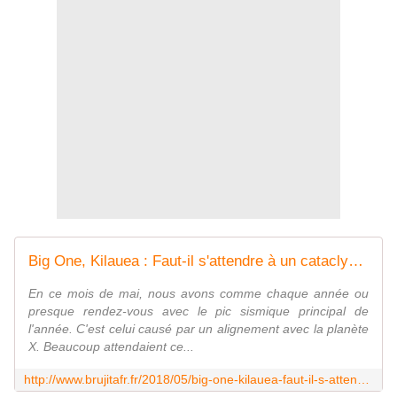
Big One, Kilauea : Faut-il s'attendre à un cataclysme planétaire dans les prochains jours ? - MOINS de BIENS PLUS de LIENS
En ce mois de mai, nous avons comme chaque année ou
presque rendez-vous avec le pic sismique principal de
l'année. C'est celui causé par un alignement avec la planète
X. Beaucoup attendaient ce...
http://www.brujitafr.fr/2018/05/big-one-kilauea-faut-il-s-attendre-a-un-cataclysme-planetaire-dans-les-prochains-jours.html