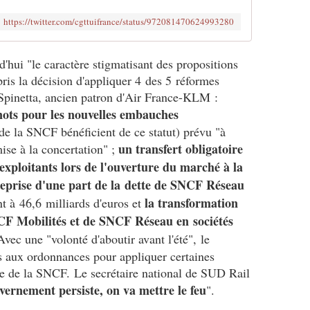
https://twitter.com/cgttuifrance/status/972081470624993280
hui "le caractère stigmatisant des propositions
ris la décision d'appliquer 4 des 5 réformes
Spinetta, ancien patron d'Air France-KLM :
ots pour les nouvelles embauches
de la SNCF bénéficient de ce statut) prévu "à
un transfert obligatoire
mise à la concertation" ;
 exploitants lors de l'ouverture du marché à la
reprise d'une part de la dette de SNCF Réseau
la transformation
nt à 46,6 milliards d'euros et
CF Mobilités et de SNCF Réseau en sociétés
Avec une "volonté d'aboutir avant l'été", le
 aux ordonnances pour appliquer certaines
e de la SNCF. Le secrétaire national de SUD Rail
uvernement persiste, on va mettre le feu
".