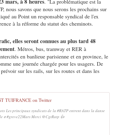
23 mars, à 8 heures
. "La problématique est la
, nous savons que nous serons les prochains sur
liqué au Point un responsable syndical de l'ex
rence à la réforme du statut des cheminots.
afic, elles seront connues au plus tard 48
vement
. Métros, bus, tramway et RER à
ntercités en banlieue parisienne et en province, le
omme une journée chargée pour les usagers. De
révoir sur les rails, sur les routes et dans les
T TUIFRANCE on Twitter
ts Les principaux syndicats de la #RATP entrent dans la danse
le ✊️ #greve22Mars Merci @CgtRatp 👍