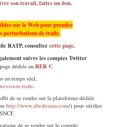
vre son travail, faites un don.
nibles sur le Web pour prendre
 perturbations de trafic.
rafic RATP, consultez
cette page
.
galement suivre les comptes Twitter
RER
C
 page dédiée au
.
ns en temps réel,
revision-trafic
.
suffit de se rendre sur la plateforme dédiée
 ou
http://www.abcdtrains.com
/) pour vérifier
a SNCF.
pratique de se rendre sur le compte