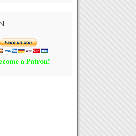
N
ecome a Patron!