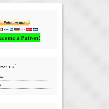
ecome a Patron!
vez-moi
tter
S