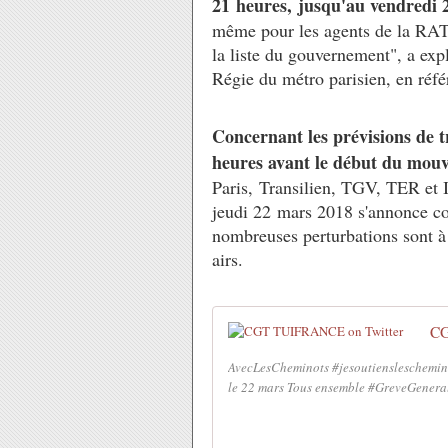
21 heures, jusqu'au vendredi 
même pour les agents de la RATP
la liste du gouvernement", a exp
Régie du métro parisien, en réfé
Concernant les prévisions de tr
heures avant le début du mou
Paris, Transilien, TGV, TER et I
jeudi 22 mars 2018 s'annonce c
nombreuses perturbations sont à p
airs.
CG
AvecLesCheminots #jesoutiensleschemino
le 22 mars Tous ensemble #GreveGenera