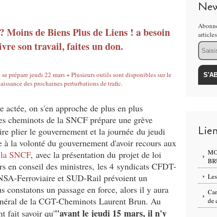
New
Abonne
 ? Moins de Biens Plus de Liens ! a besoin
article
vre son travail, faites un don.
Email
e actée, on s'en approche de plus en plus
des cheminots de la SNCF prépare une grève
Lie
ire plier le gouvernement et la journée du jeudi
e à la volonté du gouvernement d'avoir recours aux
MO
 la SNCF
, avec la présentation du projet de loi
BR
rs en conseil des ministres, les 4 syndicats CFDT-
A-Ferroviaire et SUD-Rail prévoient un
Les
s constatons un passage en force, alors il y aura
Can
 général de la CGT-Cheminots Laurent Brun. Au
de 
"avant le jeudi 15 mars, il n'y
 fait savoir qu'