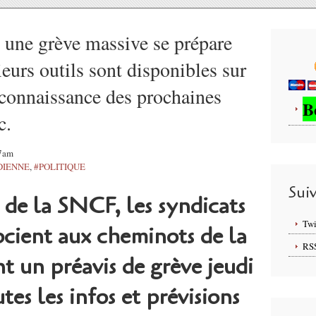
ne grève massive se prépare
eurs outils sont disponibles sur
connaissance des prochaines
B
c.
47am
DIENNE
,
#POLITIQUE
Sui
 de la SNCF, les syndicats
Twi
ocient aux cheminots de la
RS
 un préavis de grève jeudi
es les infos et prévisions