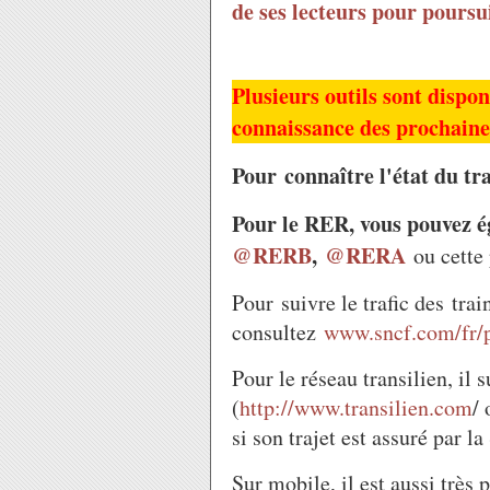
de ses lecteurs pour poursui
Plusieurs outils sont dispo
connaissance des prochaines
Pour
connaître l'état du t
Pour le RER, vous pouvez é
@RERB
,
@RERA
ou cette
Pour suivre le trafic des trai
consultez
www.sncf.com/fr/p
Pour le réseau transilien, il 
(
http://www.transilien.com
/
si son trajet est assuré par l
Sur mobile, il est aussi très 