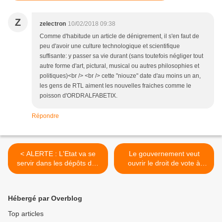
Z
zelectron
10/02/2018 09:38
Comme d'habitude un article de dénigrement, il s'en faut de
peu d'avoir une culture technologique et scientifique
suffisante: y passer sa vie durant (sans toutefois négliger tout
autre forme d'art, pictural, musical ou autres philosophies et
politiques)<br /> <br /> cette "niouze" date d'au moins un an,
les gens de RTL aiment les nouvelles fraiches comme le
poisson d'ORDRALFABETIX.
Répondre
< ALERTE : L'Etat va se
Le gouvernement veut
servir dans les dépôts des
ouvrir le droit de vote à
Français
toutes les personnes
handicapées mentales >
Hébergé par Overblog
Top articles