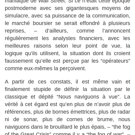
maniaque de Wall Street. Si ce n’était cette époque
postmoderne avec ses gigantesques moyens de
simulacre, avec sa puissance de la communication,
le marché boursier se serait effondré à plusieurs
reprises, – d’ailleurs, comme l’annoncent
régulièrement les analystes financiers, avec les
meilleures raisons selon leur point de vue, la
logique qu’ils utilisent, la situation dont ils croient
faussement qu’elle est perçue par les “opérateurs”
comme eux-mêmes la perçoivent.
A partir de ces constats, il est même vain et
finalement stupide de définir la situation par le
classique et dépité “Nous naviguons à vue”. La
vérité à cet égard est qu’en plus de n’avoir plus de
références, plus de bornes émettrices, plus de radar
ni de sonar, plus de cornes de brume, nous
naviguons dans le brouillard le plus épais, – “the fog
of the Great Crisis” comme il y a “the fog of war”, –