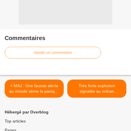
Commentaires
Ajouter un commentaire
< MAJ : Une fausse alerte
Très forte explosion
au missile sème la panique
signalée au volcan
à Hawaï + La cause de la
Stromboli en Italie
fausse alerte annonçant
11/01/2018 >
l’arrivée d’un missile sur
Hébergé par Overblog
Hawaï annoncée
Top articles
Pages