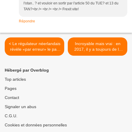
l'otan.. ? et vouloir en sortir par l'article 50 du TUE? et 13 du
TAN?<br /> <br /> <br /> Frexit vite!
Répondre
< Le régulateur néerlandais
Incroyable mais vrai : en
révèle «par erreur» le pari
2017, il y a toujours de la
baissier de Soros sur les
glace en Arctique ! >
marchés financiers
Hébergé par Overblog
Top articles
Pages
Contact
Signaler un abus
C.G.U.
Cookies et données personnelles