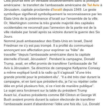
Cela pourrait être un véritable bouleversement dans la politique
américaine : le transfert de l’ambassade américaine de
Tel Aviv
à
Jérusalem, capitale proclamée d’
Israël
depuis 1949. Le geste
symbolique signifierait symboliquement la reconnaissance par les
Etats-Unis de la prééminence d’Israël sur l’ensemble de la ville.
Or, Washington comme la très grande majorité des capitales
occidentales ne reconnaît pas l’annexion de la partie est de la
ville réalisée par Israël après sa victoire durant la guerre des Six
Jours.
Nommé jeudi ambassadeur des Etats-Unis en Israël, David
Friedman ne s’y est pas trompé. Il a profité du communiqué
annonçant son affectation pour exprimer sa “hâte” de
travailler ”depuis l’ambassade américaine dans la capitale
éternelle d’Israël, Jérusalem”. Pendant la campagne, Donald
Trump, avait, en effet promis de transférer l’ambassade de Tel
Aviv à Jérusalem. Sa directrice de campagne Kellyanne Conway
a même expliqué lundi à la radio qu’il s’agissait “d’une très
grande priorité pour le président-élu”. “Il a été très clair durant la
campagne, et en tant que président-élu, je l’ai vu répéter cette
idée en privé plusieurs fois, si ce n’est de manière publique”.
Le sujet sera forcément sur la table du président Trump
Avant lui, d’autres présidents comme Bill Clinton et George W.
Bush avaient promis durant la saison électorale de transférer
l’ambassade avant d’abandonner l’idée une fois élu. Lui, Donald