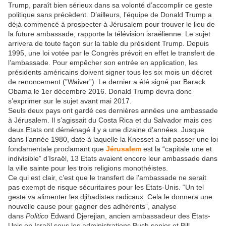
Trump, paraît bien sérieux dans sa volonté d’accomplir ce geste
politique sans précèdent. D’ailleurs, l’équipe de Donald Trump a
déjà commencé à prospecter à Jérusalem pour trouver le lieu de
la future ambassade, rapporte la télévision israélienne. Le sujet
arrivera de toute façon sur la table du président Trump. Depuis
1995, une loi votée par le Congrès prévoit en effet le transfert de
l’ambassade. Pour empêcher son entrée en application, les
présidents américains doivent signer tous les six mois un décret
de renoncement (”Waiver”). Le dernier a été signé par Barack
Obama le 1er décembre 2016. Donald Trump devra donc
s’exprimer sur le sujet avant mai 2017.
Seuls deux pays ont gardé ces dernières années une ambassade
à Jérusalem. Il s’agissait du Costa Rica et du Salvador mais ces
deux Etats ont déménagé il y a une dizaine d’années. Jusque
dans l’année 1980, date à laquelle la Knesset a fait passer une loi
fondamentale proclamant que
Jérusalem
est la “capitale une et
indivisible” d’Israël, 13 Etats avaient encore leur ambassade dans
la ville sainte pour les trois religions monothéistes.
Ce qui est clair, c’est que le transfert de l’ambassade ne serait
pas exempt de risque sécuritaires pour les Etats-Unis. “Un tel
geste va alimenter les djihadistes radicaux. Cela le donnera une
nouvelle cause pour gagner des adhérents”, analyse
dans
Politico
Edward Djerejian, ancien ambassadeur des Etats-
Unis en Israël sous les administrations Bush senior et Bill