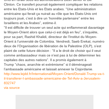
Clinton. Ce transfert pourrait également compliquer les relations
entre les Etats-Unis et les Etats arabes. “Une administration
américaine qui ferait ça nuirait au rôle que les Etats-Unis ont
toujours joué, c’est à dire un ‘honnête partenaire” entre les
Israéliens et les Arabes”, estime-il.
“Il est difficile de trouver un seul acte qui enflammerait davantage
le Moyen-Orient alors que celui-ci est déjà en feu”, s’inquiète,
pour sa part, Rashid Khalidi, directeur de l’Institut du Moyen-
Orient à l’université de Colombia. Vendredi, Saeb Erekat, numéro
deux de l’Organisation de libération de la Palestine (OLP), s’est
plaint de cette future décision : “Il a le droit de choisir qui il veut
comme ambassadeur mais ce n’est pas à lui de déterminer les
capitales des autres nations”. Il a promis également à
Trump ”chaos, anarchie et extrémisme” si il déménageait
l’ambassade américaine et laissait annexer la Cisjordanie.
http://www.lejdd.fr/International/Moyen-Orient/Donald-Trump-va-t-
il-transferer-l-ambassade-americaine-de-Tel-Aviv-a-Jerusalem-
832747
via source