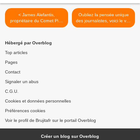
< James Alefantis,
Oubliez la pensée unique
propriétaire du Comet Ping
des journalistes, voici le vrai
Pong pizza, a été reçu au
bilan des années Obama >
moins 5 fois à la Maison
Blanche, dont 2 fois reçu
Hébergé par Overblog
personnellement par
Obama et sa femme
Top articles
Pages
Contact
Signaler un abus
C.G.U.
Cookies et données personnelles
Préférences cookies
Voir le profil de Brujitafr sur le portail Overblog
Créer un blog sur Overblog