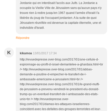
Jordanie qui en interdisait l'accès aux Juifs. La Jordanie a
occupée la Vieille Ville de Jérusalem sans qu'aucun pays n'y
trouve rien à redire jusqu'en 1967 quand l'armée d'Israël l'a
libérée du joug de l'occupant jordanien. A la suite de quoi
Jérusalem réunifiée est devenue la capitale éternelle, une et
indivisible d'Israël.
Répondre
K
kikamoa
13/01/2017 17:34
http://revuedepresse.over-blog.com/2017/01/une-cellule-d-
espionnage-au-profit-d-israel-demantelee-a-ghardaia.html<br
/> http://revuedepresse.over-blog.com/2017/01/abbas-
demande-a-poutine-d-empecher-le-transfert-de-l-
ambassade-americaine-a-jerusalem.html<br />
http://revuedepresse.over-blog.com/2017/01/le-grand-mufti-
de-jerusalem-a-prevenu-vendredi-le-president-elu-donald-
trump-qu-un-eventuel-transfert-de-l-ambassade-des-etats-
unis<br /> http://revuedepresse.over-
blog.com/2017/01/damas-les-attaques-israeliennes-
coincident-avec-les-defaites-des-groupes-terroristes-et-leur-