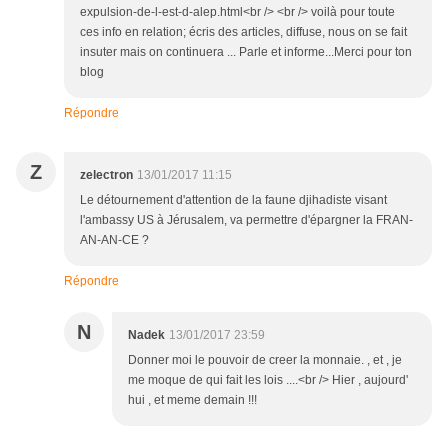
expulsion-de-l-est-d-alep.html<br /> <br /> voilà pour toute
ces info en relation; écris des articles, diffuse, nous on se fait
insuter mais on continuera ... Parle et informe...Merci pour ton
blog
Répondre
Z
zelectron
13/01/2017 11:15
Le détournement d'attention de la faune djihadiste visant
l'ambassy US à Jérusalem, va permettre d'épargner la FRAN-
AN-AN-CE ?
Répondre
N
Nadek
13/01/2017 23:59
Donner moi le pouvoir de creer la monnaie. , et , je
me moque de qui fait les lois ....<br /> Hier , aujourd'
hui , et meme demain !!!