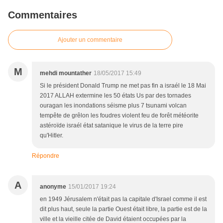
Commentaires
Ajouter un commentaire
M
mehdi mountather
18/05/2017 15:49
Si le président Donald Trump ne met pas fin a israél le 18 Mai
2017 ALLAH extermine les 50 états Us par des tornades
ouragan les inondations séisme plus 7 tsunami volcan
tempête de grêlon les foudres violent feu de forêt météorite
astéroïde israél état satanique le virus de la terre pire
qu'Hitler.
Répondre
A
anonyme
15/01/2017 19:24
en 1949 Jérusalem n'était pas la capitale d'Israel comme il est
dit plus haut, seule la partie Ouest était libre, la partie est de la
ville et la vieille citée de David étaient occupées par la