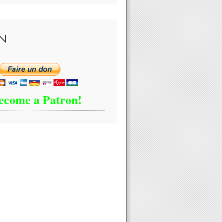
N
ecome a Patron!