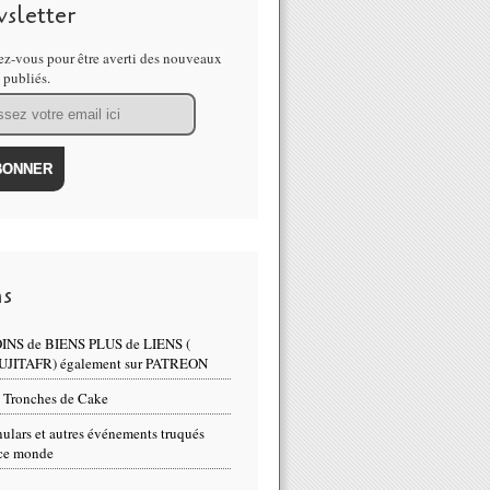
sletter
z-vous pour être averti des nouveaux
s publiés.
util de la NSA pour espionner vos transactions bancaires (et pourtant
ns
INS de BIENS PLUS de LIENS (
UJITAFR) également sur PATREON
 Tronches de Cake
ulars et autres événements truqués
ce monde