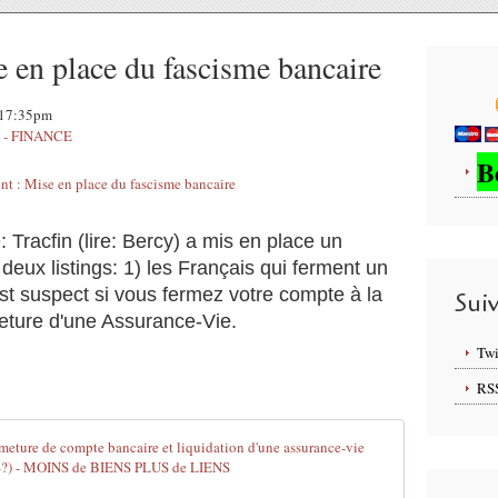
 en place du fascisme bancaire
, 17:35pm
- FINANCE
B
: Tracfin (lire: Bercy) a mis en place un
 deux listings: 1) les Français qui ferment un
st suspect si vous fermez votre compte à la
Sui
meture d'une Assurance-Vie.
Twi
RS
FRANCE:..TRA
L