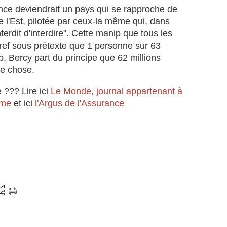
x
i
ance deviendrait un pays qui se rapproche de
"
s
e l'Est, pilotée par ceux-la même qui, dans
s
a
interdit d'interdire". Cette manip que tous les
i
n
Bref sous prétexte que 1 personne sur 63
g
t
p, Bercy part du principe que 62 millions
n
s
a
u
me chose.
u
i
x
t
 ??? Lire ici
Le Monde, journal appartenant à
f
e
rme
et ici
l'Argus de l'Assurance
a
a
i
u
b
x
l
r
e
é
s
v
"
é
d
l
e
a
l
t
'
i
a
o