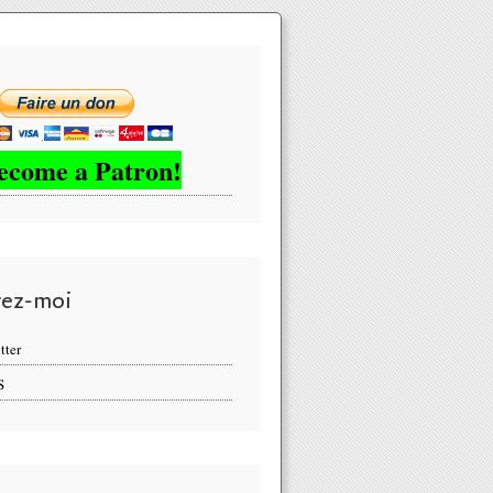
ecome a Patron!
vez-moi
tter
S
CFIN va traquer la fermeture de compte bancaire et liquidation d'un