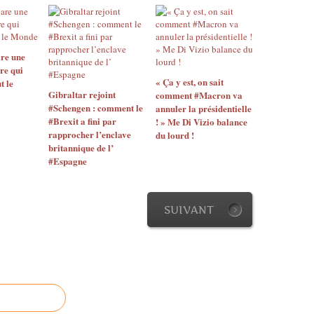
n
n
t
d
i
e
t
l
re une
e
'
re qui
r
a
« Ça y est, on sait
t le
r
f
Gibraltar rejoint
comment #Macron va
o
f
#Schengen : comment le
annuler la présidentielle
r
a
#Brexit a fini par
! » Me Di Vizio balance
i
i
rapprocher l’enclave
du lourd !
s
r
britannique de l’
m
e
#Espagne
e
S
P
n
o
o
SUIVANT
u
w
r
d
l
e
e
n
d
:
i
l
r
a
e