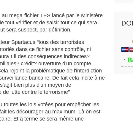
r
s
,
e
o
q
au mega-fichier TES lancé par le Ministère
u
u
DO
e tout vérifier et de saisir tout ce qui sera
t
e
t sera suspect, par définition.
i
c
l
e
eur Spartacus "tous des terroristes
-
t
c
t
toriés dans ce fichier sans contrôle, ni
l
e
 aura-t-il des conséquences indirectes?
B
é
i
iliales? crédit? ouverture d'un compte
d
n
la rejoint la problématique de l'interdiction
e
f
surveillance bancaire. De fait cela incite à ne
l
o
a
r
 s'agit bien plus d'un moyen de
t
m
de lutte contre le terrorisme"
r
a
a
t
u toutes les lois votées pour empêcher les
q
i
n fait les décourager au maximum. Là on est
u
o
ncaire. Et à terme se sera même une
e
n
a
f
u
a