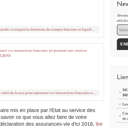
New
e
r
e
Abonne
n
article
s
Email
http://www.brujitafr.fr/2016/12/france.tracfin-va-traquer-la-fermeture-de-compte-bancaire-et-liquidation-d-une-assurance-vie-a-relier-a-la-volonte-du-mega-fichier-t
e
i
g
n
Tracfin: un o
e
m
G
e
r
n
o
Lie
t
s
f
s
i
e
MO
http://www.brujitafr.fr/article-tracfin-un-outil-de-la-nsa-pour-espionner-vos-transactions-bancaires-et-pourtant-une-creation-fran-120075895.html
n
s
BR
a
u
Les
n
r
aire mis en place par l'Etat au service des
c
p
Can
savoir ce que vous allez faire de votre
i
r
de 
e
i
déclaration des assurances-vie d'ici 2018,
lire