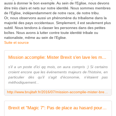
aussi à donner le bon exemple. Au sein de l'Eglise, nous devons
être très clairs et nets sur notre identité. Nous sommes membres
de l'Eglise, indépendamment de notre race, de notre tribu.
Or, nous observons aussi un phénomène du tribalisme dans la
majorité des pays occidentaux. Simplement, il est seulement plus
subtil. Nous tendons à classer les personnes dans des petites
boîtes. Nous avons à lutter contre toute identité tribale ou
nationaliste, même au sein de l'Eglise.
Suite et source
Mission accomplie: Mister Brexit s'en lave les mains - MOINS de BIENS PLUS de LIENS
s'il a un poste d'ici qq mois, on aura compris :) Si certains
croient encore que les événements majeurs de l'histoire, en
particulier dès qu'il s'agit d'économie, n'étaient pas
méthodiquement...
http://www.brujitafr.fr/2016/07/mission-accomplie-mister-brexit-s-en-lave-les-mains.html
Brexit et "Magic 7": Pas de place au hasard pour un krach économique mondial - MOINS de BIENS PLUS de LIENS