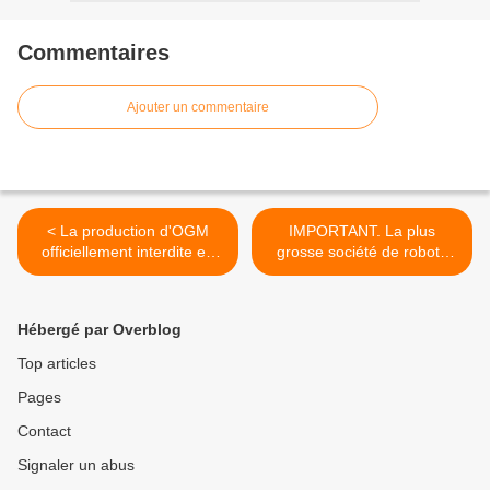
Commentaires
Ajouter un commentaire
< La production d'OGM
IMPORTANT. La plus
officiellement interdite en
grosse société de robots
Fédération de Russie
d’Allemagne va passer sous
pavillon chinois. Panique à
Berlin ! >
Hébergé par Overblog
Top articles
Pages
Contact
Signaler un abus