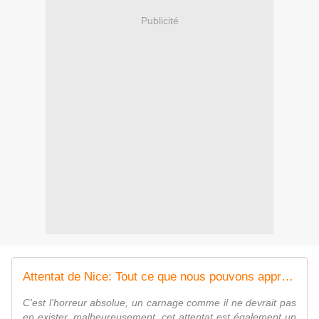
Publicité
Attentat de Nice: Tout ce que nous pouvons apprendre à l'heure actuelle - MOINS de BIENS PLUS de LIENS
C'est l'horreur absolue, un carnage comme il ne devrait pas
en exister, malheureusement, cet attentat est également un