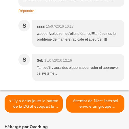
Répondre
S
ssss
15/07/2016 16:17
waooo!!!zelectron qu'elle tolérance!!!!tu résumes le
problème de manière radicale et absurde!!!!!!
S
Seb
15/07/2016 12:16
Tant qu'il y aura des pigeons pour voter et approuver
ce systeme...
< Il y a deux jours le patron
Attentat de Nice: Interpol
de la DGSI évoquait le
envoie un groupe
risque des voitures piégées
d'enquêteurs >
Hébergé par Overblog