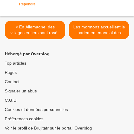
Répondre
< En Allemagne, des
Les mormons accueillent le
villages entiers sont rasés
parlement mondial des
pour laisser place à de
religions à Salt Lake City en
gigantesques mines de
Octobre 2015 sous la
charbon
Présidence d’honneur «
Hébergé par Overblog
d’Astarté » >
Top articles
Pages
Contact
Signaler un abus
C.G.U.
Cookies et données personnelles
Préférences cookies
Voir le profil de Brujitafr sur le portail Overblog