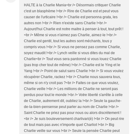
HALTE à la Charlie Mania<br /> Désormais critiquer Charlie
c'est un blasphème !<br /> Rire de Charlie est et peut vous
causer de l'urticaire !<br /> Charlie est personna grata, les
autres non !<br /> Rien n'existe sans Charlie !<br />
Aujourd'hui Charlie est notre maitre à penser à tout, tout prêt !
<br /> Même si vous n'aimez pas Charlie, aimez-le !<br />
Charlie est gentil, tout les autres sont méchants, tous y
compris vous !<br /> Si vous ne pensez pas comme Charlie,
soyez maudit !<br /> Lynch veille si vous dites du mal de
Charlie<br /> Tout vous sera pardonné si vous louez Charlie
(pas trop cher tout de même) !<br /> Charlie est le Ying et le
Yang !<br /> Point de salut sans Charlie !<br /> Si vous voulez
récupérer Charlie, rackez !<br /> Charlie nous sauvera tous,
même si on n'y croit pas ?<br /> Faites ce que vous voulez,
Charlie veille !<br /> Les millions de Charlie ne seront pas
perdus pour tout le monde !<br /> Votre liberté s'arrête à celle
de Charlie, autrement dit, oubliez la !<br /> Seule la gauche-
de-la-bien-pensense peut parler au nom de Charlie !<br />
Saint Charlie ne priez pas pour nous ou alors discrètement !
<br /> Je suis bouleversement charlivari(é) !<br /> On peut rire
de tout mais pas avec n'importe quel Charliot !<br /> Big
Charlie veille sur vous !<br /> Seule la pensée Charlie peut