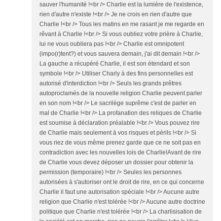
sauver l'humanité !<br /> Charlie est la lumière de l'existence,
rien d'autre n'existe !<br /> Je ne crois en rien d'autre que
Charlie !<br /> Tous les matins en me rasant je me regarde en
rêvant à Charlie !<br /> Si vous oubliez votre prière à Charlie,
lui ne vous oubliera pas !<br /> Charlie est omnipotent
(impo(r)tent?) et vous sauvera demain, j'ai dit demain !<br />
La gauche a récupéré Charlie, il est son étendard et son
symbole !<br /> Utiliser Charly à des fins personnelles est
autorisé d'interdiction !<br /> Seuls les grands prêtres
autoproclamés de la nouvelle religion Charlie peuvent parler
en son nom !<br /> Le sacrilège suprême c'est de parler en
mal de Charlie !<br /> La profanation des reliques de Charlie
est soumise à déclaration préalable !<br /> Vous pouvez rire
de Charlie mais seulement à vos risques et périls !<br /> Si
vous riez de vous même prenez garde que ce ne soit pas en
contradiction avec les nouvelles lois de Charlie!Avant de rire
de Charlie vous devez déposer un dossier pour obtenir la
permission (temporaire) !<br /> Seules les personnes
autorisées à s'autoriser ont le droit de rire, en ce qui concerne
Charlie il faut une autorisation spéciale !<br /> Aucune autre
religion que Charlie n'est tolérée !<br /> Aucune autre doctrine
politique que Charlie n'est tolérée !<br /> La charlisisation de