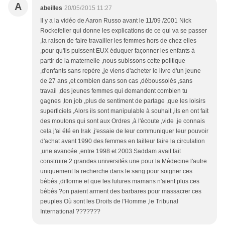
A
abeilles
20/05/2015 11:27
Il y a la vidéo de Aaron Russo avant le 11/09 /2001 Nick
Rockefeller qui donne les explications de ce qui va se passer
,la raison de faire travailler les femmes hors de chez elles
,pour qu'ils puissent EUX éduquer façonner les enfants à
partir de la maternelle ,nous subissons cette politique
,d'enfants sans repère ,je viens d'acheter le livre d'un jeune
de 27 ans ,et combien dans son cas ,déboussolés ,sans
travail ,des jeunes femmes qui demandent combien tu
gagnes ,ton job ,plus de sentiment de partage ,que les loisirs
superficiels ,Alors ils sont manipulable à souhait ,ils en ont fait
des moutons qui sont aux Ordres ,à l'écoute ,vide ,je connais
cela j'ai été en Irak ,j'essaie de leur communiquer leur pouvoir
d'achat avant 1990 des femmes en tailleur faire la circulation
,une avancée ,entre 1998 et 2003 Saddam avait fait
construire 2 grandes universités une pour la Médecine l'autre
uniquement la recherche dans le sang pour soigner ces
bébés ,difforme et que les futures mamans n'aient plus ces
bébés ?on paient arment des barbares pour massacrer ces
peuples Où sont les Droits de l'Homme ,le Tribunal
International ???????