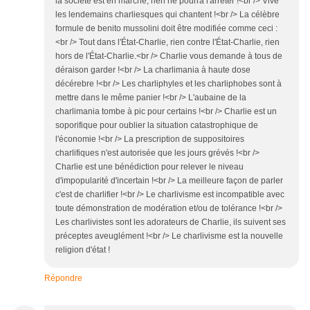
la société est en marche, rien ne pourra l'arrêter !<br /> Vive
les lendemains charliesques qui chantent !<br /> La célèbre
formule de benito mussolini doit être modifiée comme ceci :
<br /> Tout dans l'État-Charlie, rien contre l'État-Charlie, rien
hors de l'État-Charlie.<br /> Charlie vous demande à tous de
déraison garder !<br /> La charlimania à haute dose
décérebre !<br /> Les charliphyles et les charliphobes sont à
mettre dans le même panier !<br /> L'aubaine de la
charlimania tombe à pic pour certains !<br /> Charlie est un
soporifique pour oublier la situation catastrophique de
l'économie !<br /> La prescription de suppositoires
charlifiques n'est autorisée que les jours grévés !<br />
Charlie est une bénédiction pour relever le niveau
d'impopularité d'incertain !<br /> La meilleure façon de parler
c'est de charlifier !<br /> Le charlivisme est incompatible avec
toute démonstration de modération et/ou de tolérance !<br />
Les charlivistes sont les adorateurs de Charlie, ils suivent ses
préceptes aveuglément !<br /> Le charlivisme est la nouvelle
religion d'état !
Répondre