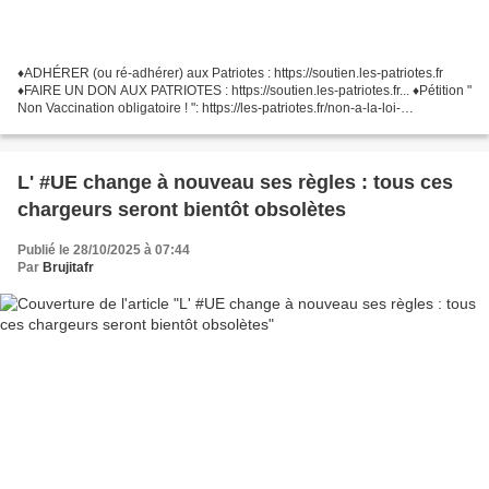
♦️ADHÉRER (ou ré-adhérer) aux Patriotes : https://soutien.les-patriotes.fr
♦️FAIRE UN DON AUX PATRIOTES : https://soutien.les-patriotes.fr... ♦️Pétition "
Non Vaccination obligatoire ! ": https://les-patriotes.fr/non-a-la-loi-
vaccination-obligatoire/...
L' #UE change à nouveau ses règles : tous ces
chargeurs seront bientôt obsolètes
Publié le 28/10/2025 à 07:44
Par
Brujitafr