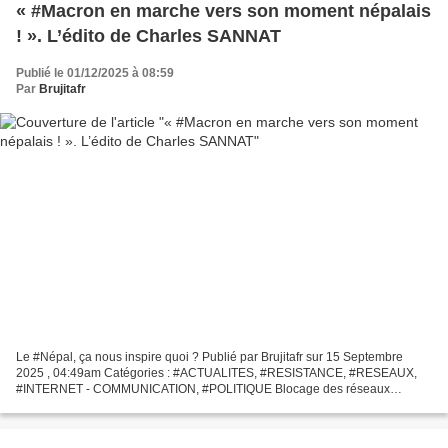
« #Macron en marche vers son moment népalais
! ». L’édito de Charles SANNAT
Publié le 01/12/2025 à 08:59
Par
Brujitafr
Le #Népal, ça nous inspire quoi ? Publié par Brujitafr sur 15 Septembre
2025 , 04:49am Catégories : #ACTUALITES, #RESISTANCE, #RESEAUX,
#INTERNET - COMMUNICATION, #POLITIQUE Blocage des réseaux
sociaux Jeudi 4 septembre, le ministère népalais de la Communication...