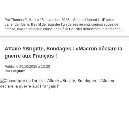
Par Thomas Fazi – Le 15 novembre 2025 – Source Unherd L’UE adore
parler de liberté. Il suffit de regarder l’un de ses récents communiqués de
presse, lançant quelque chose appelé le Bouclier démocratique européen,
qui promet de tout protéger, des “personnes...
Affaire #Brigitte, Sondages : #Macron déclare la
guerre aux Français !
Publié le 30/10/2025 à 15:28
Par
Brujitafr