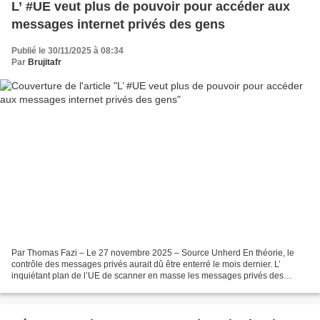
L’ #UE veut plus de pouvoir pour accéder aux
messages internet privés des gens
Publié le 30/11/2025 à 08:34
Par
Brujitafr
Par Thomas Fazi – Le 27 novembre 2025 – Source Unherd En théorie, le
contrôle des messages privés aurait dû être enterré le mois dernier. L’
inquiétant plan de l’UE de scanner en masse les messages privés des
citoyens s’est heurté à une résistance écrasante...