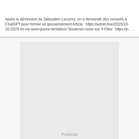
Après la démission de Sébastien Lecornu, on a demandé des conseils à
ChatGPT pour former un gouvernement Article : https://adnm.live/2025/10-
10-2025-ils-ne-sont-quune-tentation/ Soutenez-nous sur Y-Files : https://y-
files.fr/soutien/ Évitez la censure...
Publicité