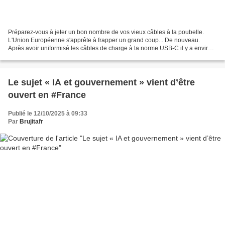
Préparez-vous à jeter un bon nombre de vos vieux câbles à la poubelle.
L'Union Européenne s'apprête à frapper un grand coup... De nouveau.
Après avoir uniformisé les câbles de charge à la norme USB-C il y a environ
un an, l'UE continue d'oeuvrer pour...
Le sujet « IA et gouvernement » vient d’être
ouvert en #France
Publié le 12/10/2025 à 09:33
Par
Brujitafr