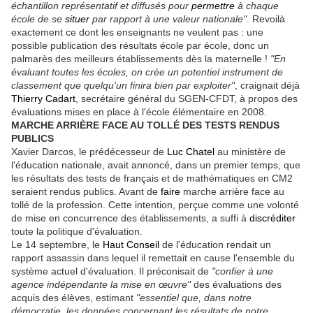
échantillon représentatif et diffusés pour
permettre
à chaque
école de se
situer
par rapport à une valeur nationale"
. Revoilà
exactement ce dont les enseignants ne veulent pas : une
possible publication des résultats école par école, donc un
palmarès des meilleurs établissements dès la maternelle !
"En
évaluant toutes les écoles, on crée un potentiel instrument de
classement que quelqu'un finira bien par exploiter"
, craignait déjà
Thierry Cadart
, secrétaire général du SGEN-CFDT, à propos des
évaluations mises en place à l'école élémentaire en 2008.
MARCHE ARRIÈRE FACE AU TOLLÉ DES TESTS RENDUS
PUBLICS
Xavier Darcos, le prédécesseur de
Luc Chatel
au ministère de
l'éducation nationale, avait annoncé, dans un premier temps, que
les résultats des tests de français et de mathématiques en CM2
seraient rendus publics. Avant de
faire
marche arrière face au
tollé de la profession. Cette intention, perçue comme une volonté
de mise en concurrence des établissements, a suffi à
discréditer
toute la politique d'évaluation.
Le 14 septembre, le
Haut Conseil
de l'éducation rendait un
rapport assassin dans lequel il remettait en cause l'ensemble du
système actuel d'évaluation. Il préconisait de
"confier à une
agence indépendante la mise en œuvre"
des évaluations des
acquis des élèves, estimant
"essentiel que, dans notre
démocratie, les données concernant les résultats de notre