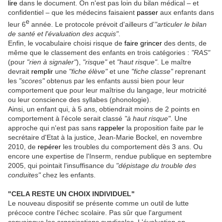
lire
dans le document. On n'est pas loin du bilan médical – et
confidentiel – que les médecins faisaient
passer
aux enfants dans
e
leur 6
année. Le protocole prévoit d'ailleurs d'
"articuler le bilan
de santé et l'évaluation des acquis"
.
Enfin, le vocabulaire choisi risque de
faire
grincer
des dents, de
même que le classement des enfants en trois catégories :
"RAS"
(pour
"rien à signaler"
),
"risque"
et
"haut risque"
. Le maître
devrait
remplir
une
"fiche élève"
et une
"fiche classe"
reprenant
les
"scores"
obtenus par les enfants aussi bien pour leur
comportement que pour leur maîtrise du langage, leur motricité
ou leur conscience des syllabes (phonologie).
Ainsi, un enfant qui, à 5 ans, obtiendrait moins de 2 points en
comportement à l'école serait classé
"à haut risque"
. Une
approche qui n'est pas sans
rappeler
la proposition faite par le
secrétaire d'Etat à la justice, Jean-Marie Bockel, en novembre
2010, de
repérer
les troubles du comportement dès 3 ans. Ou
encore une expertise de l'Inserm, rendue publique en septembre
2005, qui pointait l'insuffisance du
"dépistage du trouble des
conduites"
chez les enfants.
"CELA RESTE UN CHOIX INDIVIDUEL"
Le nouveau dispositif se présente comme un outil de lutte
précoce contre l'échec scolaire. Pas sûr que l'argument
convainque les organisations syndicales. L'évaluation en