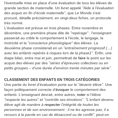
l'éventuelle mise en place d'une évaluation de tous les élèves de
grande section de maternelle. Un livret appelé
"Aide à l'évaluation
des acquis en fin d'école maternelle"
, que
Le Monde
s'est
procuré, détaille précisément, en vingt-deux fiches, un protocole
très normé.
L'évaluation est prévue en trois phases. Entre novembre et
décembre, une première phase dite de
"repérage"
: l'enseignant
passerait au crible le comportement à l'école, le langage, la
motricité et la
"conscience phonologique"
des élèves. La
deuxième phase consisterait en un
"entraînement progressif (…)
avec les enfants repérés à risques lors de la phase1"
. Enfin, une
étape bilan, entre mai et juin, permettrait de
faire
le point sur les
acquis des élèves par des
"séries d'épreuves collectives ou en
petits groupes – d'une durée d'environ trente minutes par série"
.
CLASSEMENT DES ENFANTS EN TROIS CATÉGORIES
Une partie du livret d'évaluation porte sur le
"devenir élève"
. Une
façon politiquement correcte d'
évoquer
le comportement des
enfants. L'enseignant devrait, entre autres,
noter
si l'élève
"respecte les autres"
et
"contrôle ses émotions"
.
"L'enfant devenu
élève agit de manière à
respecter
l'intégrité de toutes les
personnes et de son environnement ; il ne les agresse pas, il a
recours à la parole en cas de désaccord ou de conflit"
, peut-on