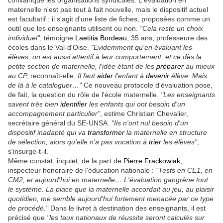
maternelle n'est pas tout à fait nouvelle, mais le dispositif actuel
est facultatif : il s'agit d'une liste de fiches, proposées comme un
outil que les enseignants utilisent ou non.
"Cela reste un choix
individuel"
, témoigne
Laetitia Bordeau
, 35 ans, professeure des
écoles dans le Val-d'Oise.
"Evidemment qu'en évaluant les
élèves, on est aussi attentif à leur comportement, et ce dès la
petite section de maternelle, l'idée étant de les
préparer
au mieux
au CP,
reconnaît-elle.
Il faut
aider
l'enfant à
devenir
élève. Mais
de là à le cataloguer…"
Ce nouveau protocole d'évaluation pose,
de fait, la question du rôle de l'école maternelle.
"Les enseignants
savent très bien
identifier
les enfants qui ont besoin d'un
accompagnement particulier"
, estime Christian Chevalier,
secrétaire général du SE-UNSA.
"Ils n'ont nul besoin d'un
dispositif inadapté qui va
transformer
la maternelle en structure
de sélection, alors qu'elle n'a pas vocation à
trier
les élèves"
,
s'insurge-t-il.
Même constat, inquiet, de la part de
Pierre Frackowiak
,
inspecteur honoraire de l'éducation nationale :
"Tests en CE1, en
CM2, et aujourd'hui en maternelle… L'évaluation gangrène tout
le système. La place que la maternelle accordait au jeu, au plaisir
quotidien, me semble aujourd'hui fortement menacée par ce type
de procédé."
Dans le livret à destination des enseignants, il est
précisé que
"les taux nationaux de réussite seront calculés sur