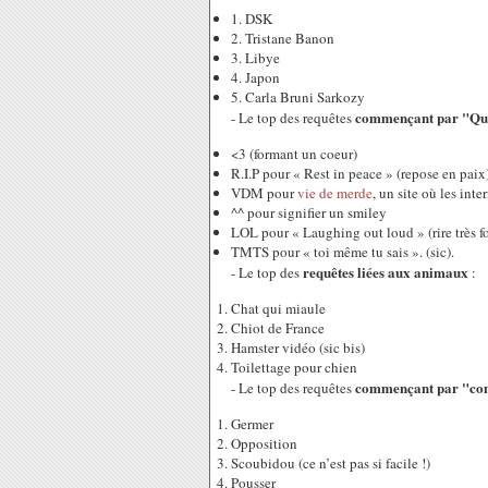
1. DSK
2. Tristane Banon
3. Libye
4. Japon
5. Carla Bruni Sarkozy
commençant par "Que
- Le top des requêtes
<3 (formant un coeur)
R.I.P pour « Rest in peace » (repose en paix
VDM pour
vie de merde
, un site où les int
^^ pour signifier un smiley
LOL pour « Laughing out loud » (rire très fo
TMTS pour « toi même tu sais ». (sic).
requêtes liées aux animaux
- Le top des
:
Chat qui miaule
Chiot de France
Hamster vidéo (sic bis)
Toilettage pour chien
commençant par "com
- Le top des requêtes
Germer
Opposition
Scoubidou (ce n’est pas si facile !)
Pousser