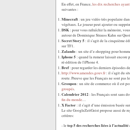
En effet, en France,
les dix recherches ayant
suivantes :
Minecraft
: un jeu vidéo très populaire dan
végétaux. Le joueur peut ajouter ou supprim
DSK
: pour vous rafraîchir la mémoire, vous
autour de Dominique Strauss Kahn sur Quoi.
Secret Story 5
: il s’agit de la cinquième é
sur TF1.
Zalando
: un site d’e-shopping pour homme
Iphone 5
: quand la rumeur laissait encore
ré-édition de l'iPhone 4.
Bref
: pour regarder les derniers épisodes d
http://www.amendes.gouv.fr
: il s’agit du s
route. Preuve que les Français ne sont pas l
Groupon
: un site de commerce où il est po
groupés
.
Calendrier 2012
: les Français sont sans do
fin du monde
…
X Factor
: il s’agit d’une émission basée su
Le site GoogleZeitGeist propose aussi de re
critères:
top 5 des recherches liées à l’actualit
- le