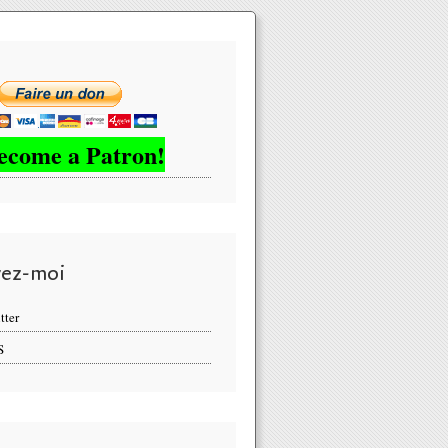
ecome a Patron!
vez-moi
tter
S