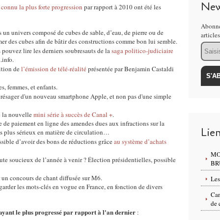
New
 connu la plus forte progression
par rapport à 2010 ont été les
Abonne
s un univers composé de cubes de sable, d’eau, de pierre ou de
article
er des cubes afin de bâtir des constructions comme bon lui semble.
Email
 pouvez lire les derniers soubresauts de la
saga politico-judiciaire
info.
dition de
l’émission de télé-réalité
présentée par Benjamin Castaldi
s, femmes, et enfants.
 présager d'un nouveau smartphone Apple, et non pas d'une simple
e la nouvelle
mini série à succès de Canal +
.
ite de paiement en ligne des amendes dues aux infractions sur la
Lie
es plus sérieux en matière de circulation…
ssible d’avoir des bons de réductions grâce
au système d’achats
MO
ute soucieux de l’année à venir ? Élection présidentielles, possible
BR
r un concours de chant diffusée sur M6.
Les
garder les mots-clés en vogue en France, en fonction de divers
Can
de 
é ayant le plus progressé par rapport à l'an dernier
: