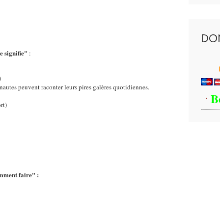
DO
 signifie"
:
)
ernautes peuvent raconter leurs pires galères quotidiennes.
B
rt)
ment faire" :