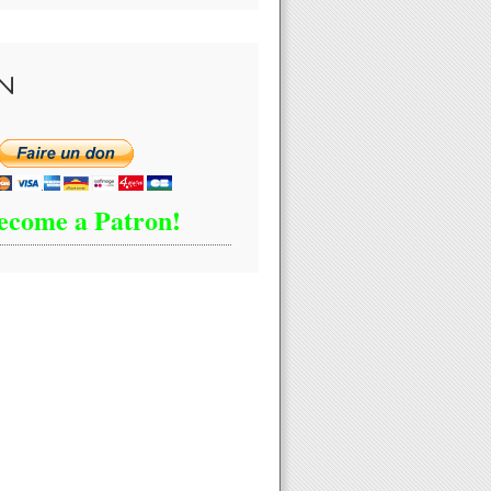
N
ecome a Patron!