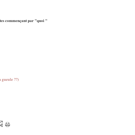
tes commençant par "quoi "
a gueule ??)