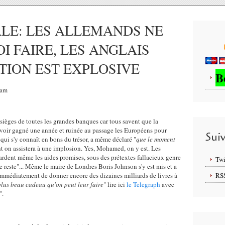
LE: LES ALLEMANDS NE
I FAIRE, LES ANGLAIS
ATION EST EXPLOSIVE
B
6am
sièges de toutes les grandes banques car tous savent que la
 avoir gagné une année et ruinée au passage les Européens pour
Sui
qui s'y connaît en bons du trésor, a même déclaré "
que le moment
t on assistera à une implosion. Yes, Mohamed, on y est. Les
tardent même les aides promises, sous des prétextes fallacieux genre
Twi
e reste"... Même le maire de Londres Boris Johnson s'y est mis et a
 immédiatement de donner encore des dizaines milliards de livres à
RS
plus beau cadeau qu'on peut leur faire
" lire ici
le Telegraph
avec
".