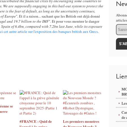
exacerbated the financial crisis by encouraging some countries to
New
s. We are supposedly engaging in this bail-out system to protect the
re is the fear of default, as long as the uncertainty continues,
Abonne
e of Europe
". Et il a raison... sachant que les British ont déjà donné
article
tugal and 19.7 billion to the IMF
". Et pour vous montrer le danger
 Spain of 6.4bn, compared with 7.2bn last June, while its exposure
Email
ici cet autre article sur l'exposition des banques british aux Grecs
.
Lie
MO
BR
Les
éenne se
uerre
Can
de 
#FRANCE : Quid de
Les premiers monstres
l'appel à la grève
du Nouveau Monde ?