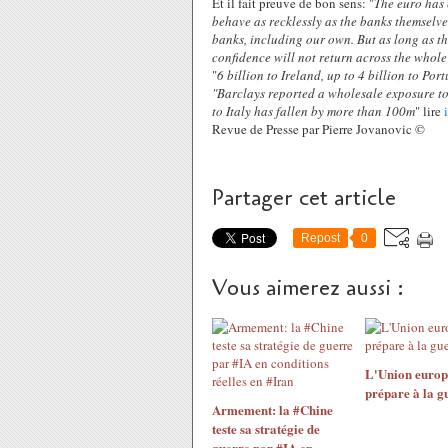
Et il fait preuve de bon sens: "
The euro has 
behave as recklessly as the banks themselve
banks, including our own. But as long as the
confidence will not return across the whol
"
6 billion to Ireland, up to 4 billion to Por
"Barclays reported a wholesale exposure to
to Italy has fallen by more than 100m
" lire
Revue de Presse par Pierre Jovanovic ©
Partager cet article
Repost
0
Vous aimerez aussi :
L'Union europ
prépare à la g
Armement: la #Chine
teste sa stratégie de
guerre par #IA en