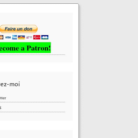
ecome a Patron!
vez-moi
tter
S