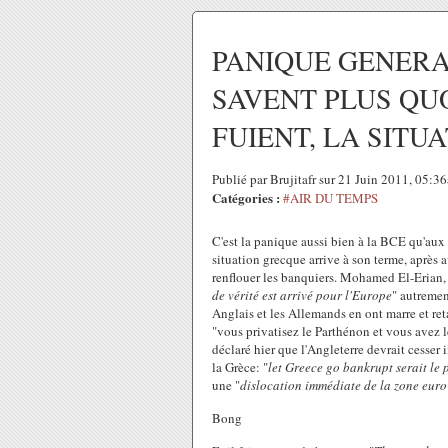
PANIQUE GENERA
SAVENT PLUS QUO
FUIENT, LA SITU
Publié par Brujitafr sur 21 Juin 2011, 05:3
Catégories :
#AIR DU TEMPS
C'est la panique aussi bien à la BCE qu'aux 
situation grecque arrive à son terme, après
renflouer les banquiers. Mohamed El-Erian, 
de vérité est arrivé pour l'Europe
" autremen
Anglais et les Allemands en ont marre et re
"vous privatisez le Parthénon et vous avez l
déclaré hier que l'Angleterre devrait cesser
la Grèce: "
let Greece go bankrupt serait le 
une "
dislocation immédiate de la zone euro
Bong