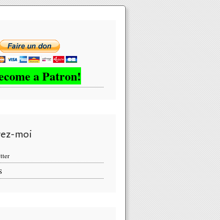
ecome a Patron!
vez-moi
tter
S