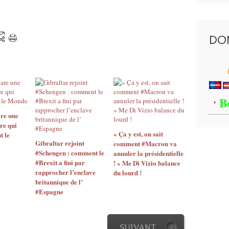
DO
B
re une
re qui
« Ça y est, on sait
t le
Gibraltar rejoint
comment #Macron va
#Schengen : comment le
annuler la présidentielle
#Brexit a fini par
! » Me Di Vizio balance
rapprocher l’enclave
du lourd !
britannique de l’
#Espagne
SUIVANT