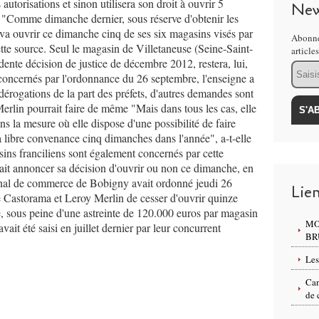
 autorisations et sinon utilisera son droit à ouvrir 5
New
. "Comme dimanche dernier, sous réserve d'obtenir les
va ouvrir ce dimanche cinq de ses six magasins visés par
Abonne
tte source. Seul le magasin de Villetaneuse (Seine-Saint-
article
dente décision de justice de décembre 2012, restera, lui,
Email
concernés par l'ordonnance du 26 septembre, l'enseigne a
 dérogations de la part des préfets, d'autres demandes sont
erlin pourrait faire de même "Mais dans tous les cas, elle
s la mesure où elle dispose d'une possibilité de faire
 sa libre convenance cinq dimanches dans l'année", a-t-elle
ins franciliens sont également concernés par cette
vrait annoncer sa décision d'ouvrir ou non ce dimanche, en
unal de commerce de Bobigny avait ordonné jeudi 26
Lie
 Castorama et Leroy Merlin de cesser d'ouvrir quinze
, sous peine d'une astreinte de 120.000 euros par magasin
MO
ait été saisi en juillet dernier par leur concurrent
BR
Les
Can
de 