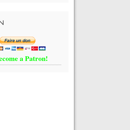
N
ecome a Patron!