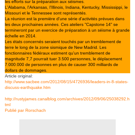
les efforts sur la préparation aux séismes.
L'Alabama, l'Arkansas, l'Illinois, Indiana, Kentucky, Mississippi, le
Missouri et le Tennessee sont représentés.
La réunion est la première d'une série d'activités prévues dans
les deux prochaines années. Ces ateliers "Capstone 14" se
termineront par un exercice de préparation à un séisme à grande
échelle en 2014.
Les états concernés seraient touchés par un tremblement de
terre le long de la zone sismique de New Madrid. Les
fonctionnaires fédéraux estiment qu'un tremblement de
magnitude 7,7 pourrait tuer 3.500 personnes, le déplacement
7.000.000 de personnes en plus de causer 300 milliards de
dollars de dommages.
Article original:
http://www.sacbee.com/2012/08/15/4726936/leaders-in-8-states-
discuss-earthquake.htm
http://rustyjames.canalblog.com/archives/2012/09/06/25038292.h
tml
Publié par
Rorschach