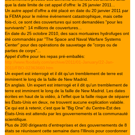
que la date limite de cet appel d'offre: le 26 janvier 2011...
Un autre appel d'offre a été placé en date du 20 janvier 2011 par
la FEMA pour le même évènement catastrophique, mais cette
fois-ci, ce sont des couvertures qui sont demandées "pour les
survivants": 14 millions de couvertures...
En date du 25 octobre 2010, des sacs mortuaires hydrofuges ont
été commandés par "The Space and Naval Warfare Systems
Center" pour des opérations de sauvetage de "corps ou de
parties de corps"...
Appel d'offre pour les repas pré-emballés:
http://www.fbodaily.com/archive/2011/01-January/22-Jan-
2011/FBO-02363660.htm
Un expert est interrogé et il dit qu'un tremblement de terre est
imminent le long de la faille de New Madrid.
En anglais. Un expert est interrogé et il dit qu'un tremblement de
terre est imminent le long de la faille de New Madrid. Les dates
écrites en haut de la vidéo, à l'effet que la faille risque de séparer
les États-Unis en deux, ne trouvent aucune explication valable.
Ce qui est à retenir, c'est que le "Big One" du Centre-Est des
États-Unis est attendu par les gouvernements et la communauté
scientifique.
Plus de 200 dirigeants d'entreprises et des gouvernements de 8
états se réunissent cette semaine dans l'Illinois pour coordonner