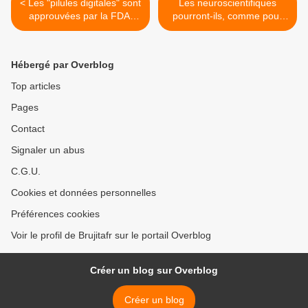
< Les "pilules digitales" sont
Les neuroscientifiques
approuvées par la FDA:
pourront-ils, comme pour
une nouvelle génération de
les rats, contrôler nos rêves
médicament avec
? >
micropuce intégrée
Hébergé par Overblog
Top articles
Pages
Contact
Signaler un abus
C.G.U.
Cookies et données personnelles
Préférences cookies
Voir le profil de Brujitafr sur le portail Overblog
Créer un blog sur Overblog
Créer un blog