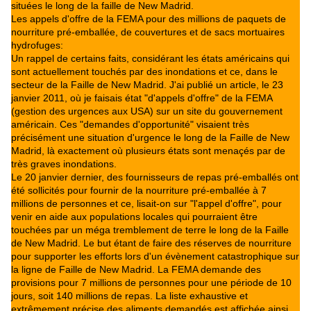
situées le long de la faille de New Madrid.
Les appels d'offre de la FEMA pour des millions de paquets de
nourriture pré-emballée, de couvertures et de sacs mortuaires
hydrofuges:
Un rappel de certains faits, considérant les états américains qui
sont actuellement touchés par des inondations et ce, dans le
secteur de la Faille de New Madrid. J'ai publié un article, le 23
janvier 2011, où je faisais état "d'appels d'offre" de la FEMA
(gestion des urgences aux USA) sur un site du gouvernement
américain. Ces "demandes d'opportunité" visaient très
précisément une situation d'urgence le long de la Faille de New
Madrid, là exactement où plusieurs états sont menaçés par de
très graves inondations.
Le 20 janvier dernier, des fournisseurs de repas pré-emballés ont
été sollicités pour fournir de la nourriture pré-emballée à 7
millions de personnes et ce, lisait-on sur "l'appel d'offre", pour
venir en aide aux populations locales qui pourraient être
touchées par un méga tremblement de terre le long de la Faille
de New Madrid. Le but étant de faire des réserves de nourriture
pour supporter les efforts lors d'un évènement catastrophique sur
la ligne de Faille de New Madrid. La FEMA demande des
provisions pour 7 millions de personnes pour une période de 10
jours, soit 140 millions de repas. La liste exhaustive et
extrêmement précise des aliments demandés est affichée ainsi