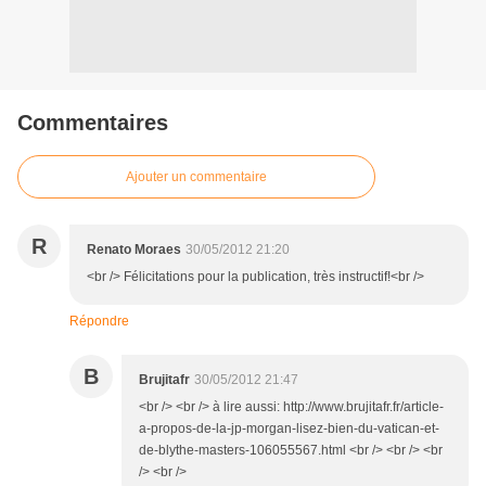
Commentaires
Ajouter un commentaire
R
Renato Moraes
30/05/2012 21:20
<br /> Félicitations pour la publication, très instructif!<br />
Répondre
B
Brujitafr
30/05/2012 21:47
<br /> <br /> à lire aussi: http://www.brujitafr.fr/article-
a-propos-de-la-jp-morgan-lisez-bien-du-vatican-et-
de-blythe-masters-106055567.html <br /> <br /> <br
/> <br />