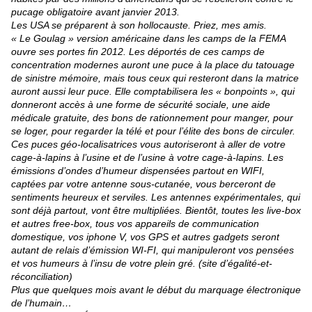
pucage obligatoire avant janvier 2013.
Les USA se préparent à son hollocauste. Priez, mes amis.
« Le Goulag » version américaine dans les camps de la FEMA
ouvre ses portes fin 2012. Les déportés de ces camps de
concentration modernes auront une puce à la place du tatouage
de sinistre mémoire, mais tous ceux qui resteront dans la matrice
auront aussi leur puce. Elle comptabilisera les « bonpoints », qui
donneront accès à une forme de sécurité sociale, une aide
médicale gratuite, des bons de rationnement pour manger, pour
se loger, pour regarder la télé et pour l’élite des bons de circuler.
Ces puces géo-localisatrices vous autoriseront à aller de votre
cage-à-lapins à l’usine et de l’usine à votre cage-à-lapins. Les
émissions d’ondes d’humeur dispensées partout en WIFI,
captées par votre antenne sous-cutanée, vous berceront de
sentiments heureux et serviles. Les antennes expérimentales, qui
sont déjà partout, vont être multipliées. Bientôt, toutes les live-box
et autres free-box, tous vos appareils de communication
domestique, vos iphone V, vos GPS et autres gadgets seront
autant de relais d’émission WI-FI, qui manipuleront vos pensées
et vos humeurs à l’insu de votre plein gré. (site d’égalité-et-
réconciliation)
Plus que quelques mois avant le début du marquage électronique
de l’humain…