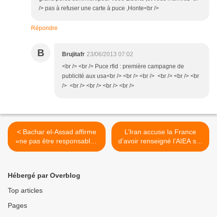
/> pas à refuser une carte à puce ,Honte<br />
Répondre
B
Brujitafr
23/06/2013 07:02
<br /> <br /> Puce rfid : première campagne de
publicité aux usa<br /> <br /> <br /> <br /> <br /> <br
/> <br /> <br /> <br /> <br />
< Bachar el-Assad affirme
L’Iran accuse la France
«ne pas être responsable»
d’avoir renseigné l’AIEA sur
de la répression syrienne
son programme nucléaire >
Hébergé par Overblog
Top articles
Pages