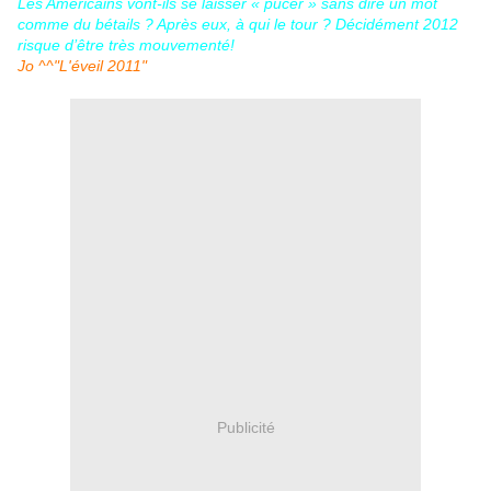
Les Américains vont-ils se laisser « pucer » sans dire un mot
comme du bétails ? Après eux, à qui le tour ? Décidément 2012
risque d’être très mouvementé!
Jo ^^"L'éveil 2011"
Publicité