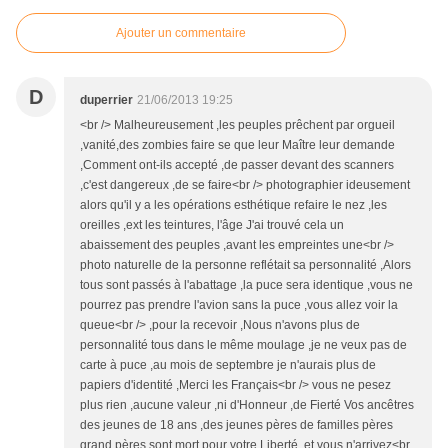
Ajouter un commentaire
D
duperrier
21/06/2013 19:25
<br /> Malheureusement ,les peuples prêchent par orgueil
,vanité,des zombies faire se que leur Maître leur demande
,Comment ont-ils accepté ,de passer devant des scanners
,c'est dangereux ,de se faire<br /> photographier ideusement
alors qu'il y a les opérations esthétique refaire le nez ,les
oreilles ,ext les teintures, l'âge J'ai trouvé cela un
abaissement des peuples ,avant les empreintes une<br />
photo naturelle de la personne reflétait sa personnalité ,Alors
tous sont passés à l'abattage ,la puce sera identique ,vous ne
pourrez pas prendre l'avion sans la puce ,vous allez voir la
queue<br /> ,pour la recevoir ,Nous n'avons plus de
personnalité tous dans le même moulage ,je ne veux pas de
carte à puce ,au mois de septembre je n'aurais plus de
papiers d'identité ,Merci les Français<br /> vous ne pesez
plus rien ,aucune valeur ,ni d'Honneur ,de Fierté Vos ancêtres
des jeunes de 18 ans ,des jeunes pères de familles pères
grand pères sont mort pour votre Liberté ,et vous n'arrivez<br