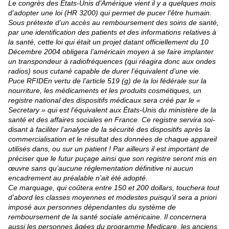
Le congrès des États-Unis d’Amérique vient il y a quelques mois
d’adopter une loi (HR 3200) qui permet de pucer l’être humain.
Sous prétexte d’un accès au remboursement des soins de santé,
par une identification des patients et des informations relatives à
la santé, cette loi qui était un projet datant officiellement du 10
Décembre 2004 obligera l’américain moyen à se faire implanter
un transpondeur à radiofréquences (qui réagira donc aux ondes
radios) sous cutané capable de durer l’équivalent d’une vie.
Puce RFIDEn vertu de l’article 519 (g) de la loi fédérale sur la
nourriture, les médicaments et les produits cosmétiques, un
registre national des dispositifs médicaux sera créé par le «
Secretary » qui est l’équivalent aux États-Unis du ministère de la
santé et des affaires sociales en France. Ce registre servira soi-
disant à faciliter l’analyse de la sécurité des dispositifs après la
commercialisation et le résultat des données de chaque appareil
utilisés dans, ou sur un patient ! Par ailleurs il est important de
préciser que le futur puçage ainsi que son registre seront mis en
œuvre sans qu’aucune réglementation définitive ni aucun
encadrement au préalable n’ait été adopté.
Ce marquage, qui coûtera entre 150 et 200 dollars, touchera tout
d’abord les classes moyennes et modestes puisqu’il sera a priori
imposé aux personnes dépendantes du système de
remboursement de la santé sociale américaine. Il concernera
aussi les personnes âgées du programme Medicare, les anciens