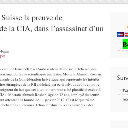
a Suisse la preuve de
 de la CIA, dans l’assassinat d’un
e
B
5:46pm
NDE
an vient de transmettre à l’Ambassadeur de Suisse, à Téhéran, des
assassinat du jeune scientifique nucléaire, Mostafa Ahmadi Roshan.
Sui
ssade de la Confédération helvétique, qui représente les intérêts
aires étrangères de la RII a déclaré par écrit :«Nous avons en notre
gnent du fait que cet attentat terroriste a été planifié et exécuté,
Twi
a CIA». Mostafa Ahmadi Roshan, âgé de 32 ans, employé du centre
’un attentat à la bombe, le 11 janvier 2012. C’est le quatrième
RS
s recherches nucléaires. L’Iran attribue tous ces meurtres à des