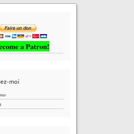
ecome a Patron!
vez-moi
tter
S