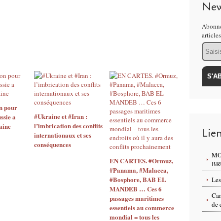
New
Abonne
article
Email
n pour
#Ukraine et #Iran :
ssie a
l’imbrication des conflits
aine
Lie
internationaux et ses
conséquences
MO
EN CARTES. #Ormuz,
BR
#Panama, #Malacca,
#Bosphore, BAB EL
Les
MANDEB … Ces 6
Can
passages maritimes
de 
essentiels au commerce
mondial = tous les