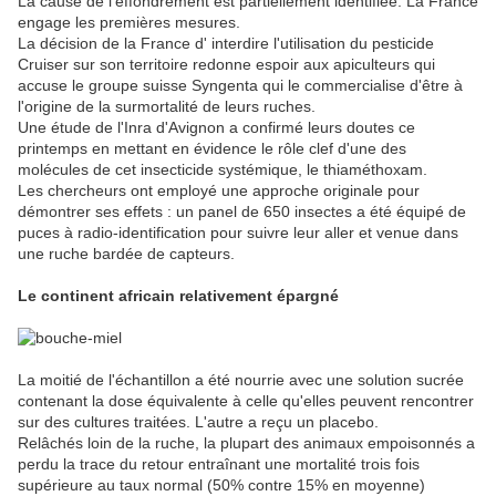
La cause de l'effondrement est partiellement identifiée. La France
engage les premières mesures.
La décision de la France d' interdire l'utilisation du pesticide
Cruiser sur son territoire redonne espoir aux apiculteurs qui
accuse le groupe suisse Syngenta qui le commercialise d'être à
l'origine de la surmortalité de leurs ruches.
Une étude de l'Inra d'Avignon a confirmé leurs doutes ce
printemps en mettant en évidence le rôle clef d'une des
molécules de cet insecticide systémique, le thiaméthoxam.
Les chercheurs ont employé une approche originale pour
démontrer ses effets : un panel de 650 insectes a été équipé de
puces à radio-identification pour suivre leur aller et venue dans
une ruche bardée de capteurs.
Le continent africain relativement épargné
La moitié de l'échantillon a été nourrie avec une solution sucrée
contenant la dose équivalente à celle qu'elles peuvent rencontrer
sur des cultures traitées. L'autre a reçu un placebo.
Relâchés loin de la ruche, la plupart des animaux empoisonnés a
perdu la trace du retour entraînant une mortalité trois fois
supérieure au taux normal (50% contre 15% en moyenne)