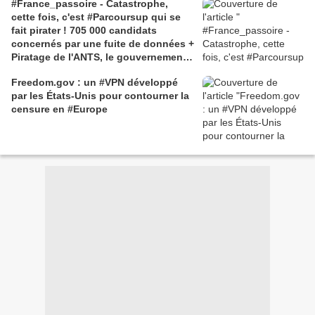
#France_passoire - Catastrophe,
cette fois, c'est #Parcoursup qui se
fait pirater ! 705 000 candidats
concernés par une fuite de données +
Piratage de l'ANTS, le gouvernement
fait des révélations sur la fuite de
Freedom.gov : un #VPN développé
données qui concerne des millions
par les États-Unis pour contourner la
de Français
censure en #Europe