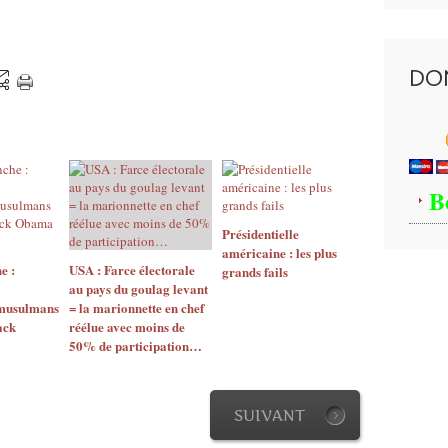
DO
B
Présidentielle
américaine : les plus
e :
USA : Farce électorale
grands fails
au pays du goulag levant
 musulmans
= la marionnette en chef
ack
réélue avec moins de
50% de participation…
SUIVANT