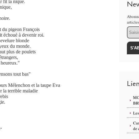
 fit la nique.
New
nique,
Abonne
noire.
article
Email
et du pigeon François
it échoué à devenir roi.
chevelure blonde
x yeux du monde.
faut plus de poulets
trangers,
s heureux."
ensons tout bas"
Lie
’ours Mélenchon et la taupe Eva
 la terrible maladie
ebis
MO
ie.
BR
Les
Can
de 
e
"