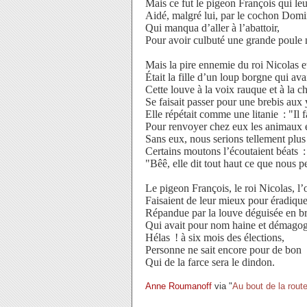
Mais ce fut le pigeon François qui leur
Aidé, malgré lui, par le cochon Domi
Qui manqua d’aller à l’abattoir,
Pour avoir culbuté une grande poule 
Mais la pire ennemie du roi Nicolas 
Était la fille d’un loup borgne qui ava
Cette louve à la voix rauque et à la 
Se faisait passer pour une brebis au
Elle répétait comme une litanie : "Il 
Pour renvoyer chez eux les animaux é
Sans eux, nous serions tellement plu
Certains moutons l’écoutaient béats :
"Bêê, elle dit tout haut ce que nous p
Le pigeon François, le roi Nicolas, l
Faisaient de leur mieux pour éradiquer
Répandue par la louve déguisée en br
Qui avait pour nom haine et démagog
Hélas ! à six mois des élections,
Personne ne sait encore pour de bon
Qui de la farce sera le dindon.
Anne Roumanoff
via "
Au bout de la rout