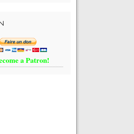
N
ecome a Patron!