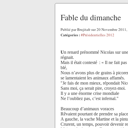
Fable du dimanche
Publié par Brujitafr sur 20 Novembre 2011
Catégories :
#Présidentielles 2012
U
n renard prénommé Nicolas sur une
régnait.
Mais il était contesté : « Il ne fait pas
blé,
Nous n’avons plus de grains à picorer
se lamentaient les animaux affamés.
"Je fais de mon mieux, répondait Nic
Sans moi, ça serait pire, croyez-moi.
Il y a une énorme crise mondiale
Ne l’oubliez pas, c’est infernal."
Beaucoup d’animaux voraces
Rêvaient pourtant de prendre sa place
A gauche, la vache Martine et la pin
Crurent, un temps, pouvoir devenir re