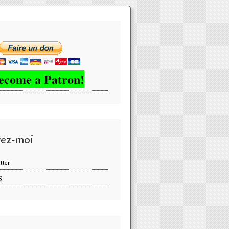
ecome a Patron!
vez-moi
tter
S