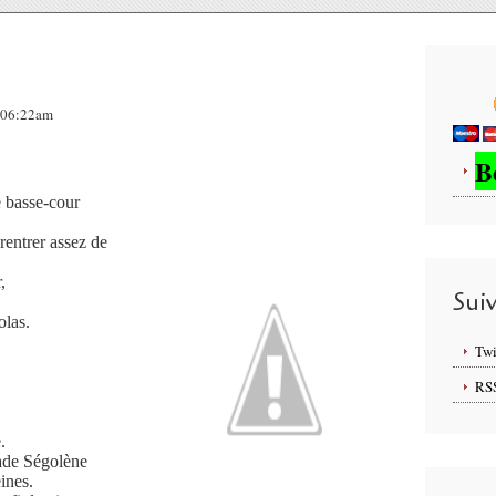
, 06:22am
B
 basse-cour
 rentrer assez de
,
Sui
olas.
Twi
RS
.
tade Ségolène
ines.