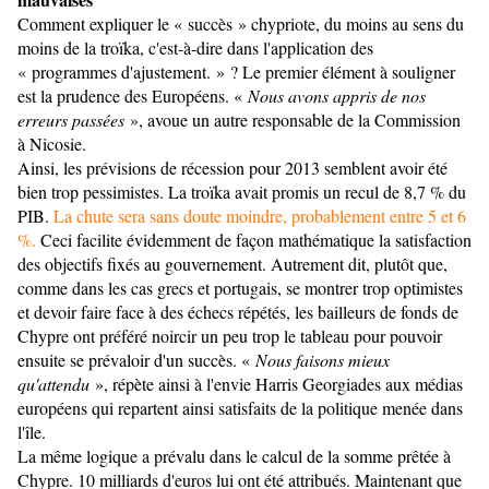
Comment expliquer le « succès » chypriote, du moins au sens du
moins de la troïka, c'est-à-dire dans l'application des
« programmes d'ajustement. » ? Le premier élément à souligner
est la prudence des Européens. «
Nous avons appris de nos
erreurs passées
», avoue un autre responsable de la Commission
à Nicosie.
Ainsi, les prévisions de récession pour 2013 semblent avoir été
bien trop pessimistes. La troïka avait promis un recul de 8,7 % du
PIB.
La chute sera sans doute moindre, probablement entre 5 et 6
%.
Ceci facilite évidemment de façon mathématique la satisfaction
des objectifs fixés au gouvernement. Autrement dit, plutôt que,
comme dans les cas grecs et portugais, se montrer trop optimistes
et devoir faire face à des échecs répétés, les bailleurs de fonds de
Chypre ont préféré noircir un peu trop le tableau pour pouvoir
ensuite se prévaloir d'un succès. «
Nous faisons mieux
qu'attendu
», répète ainsi à l'envie Harris Georgiades aux médias
européens qui repartent ainsi satisfaits de la politique menée dans
l'île.
La même logique a prévalu dans le calcul de la somme prêtée à
Chypre. 10 milliards d'euros lui ont été attribués. Maintenant que