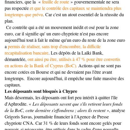
financiers, que la «
feuille de route
» gouvernementale ne sera
pas respectée
et que le contrôle des capitaux se maintiendra plus
longtemps que prévu
. Car c'est un atout essentiel de la réussite du
plan.
Ce contrôle qui a été un mouvement inédit et osé pour la zone
euro, car il signifie qu' un euro chypriote n'est pas encore
aujourd'hui tout à fait le même qu'un euro du reste de la zone euro
a
permis de réaliser, sans trop d'encombre, la difficile
recapitalisation bancaire
. Les dépôts de la Laïki Bank,
démantelée,
ont ainsi pu être, utilisés à 47 % pour être convertis
en actions de la Bank of Cyprus (BoC).
Actions qui ne sont pas
encore cotées en Bourse et qui ne devraient pas l'être avant
longtemps. Encore aujourd'hui, il empêche une fuite massive des
capitaux.
Les déposants sont bloqués à Chypre
Mais désormais, les déposants ont fort peu intérêt à quitter l'île
d'Aphrodite. «
Les déposants savent que s'ils retirent leurs fonds
de la BoC, cette dernière s'effondrera ; alors ils restent
», analyse
Grigoris Savas, journaliste financier à l'Agence de Presse
chypriote CNA. Car 31 % de leurs fonds sont encore gelés pour
pouvoir, si nécessaire, être utilisés dans le cadre d'une nouvelle