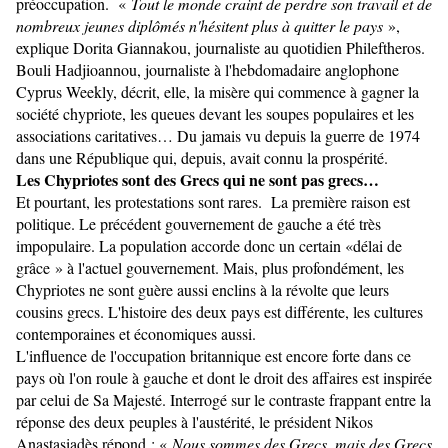
préoccupation. «
Tout le monde craint de perdre son travail et de
nombreux jeunes diplômés n'hésitent plus à quitter le pays
»,
explique Dorita Giannakou, journaliste au quotidien Phileftheros.
Bouli Hadjioannou, journaliste à l'hebdomadaire anglophone
Cyprus Weekly, décrit, elle, la misère qui commence à gagner la
société chypriote, les queues devant les soupes populaires et les
associations caritatives… Du jamais vu depuis la guerre de 1974
dans une République qui, depuis, avait connu la prospérité.
Les Chypriotes sont des Grecs qui ne sont pas grecs…
Et pourtant, les protestations sont rares. La première raison est
politique. Le précédent gouvernement de gauche a été très
impopulaire. La population accorde donc un certain «délai de
grâce » à l'actuel gouvernement. Mais, plus profondément, les
Chypriotes ne sont guère aussi enclins à la révolte que leurs
cousins grecs. L'histoire des deux pays est différente, les cultures
contemporaines et économiques aussi.
L'influence de l'occupation britannique est encore forte dans ce
pays où l'on roule à gauche et dont le droit des affaires est inspirée
par celui de Sa Majesté. Interrogé sur le contraste frappant entre la
réponse des deux peuples à l'austérité, le président Nikos
Anastasiadès répond : «
Nous sommes des Grecs, mais des Grecs