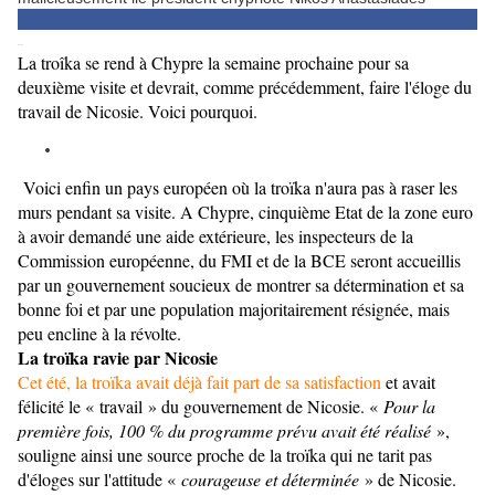
in
Share
La troîka se rend à Chypre la semaine prochaine pour sa
deuxième visite et devrait, comme précédemment, faire l'éloge du
travail de Nicosie. Voici pourquoi.
Voici enfin un pays européen où la troïka n'aura pas à raser les
murs pendant sa visite. A Chypre, cinquième Etat de la zone euro
à avoir demandé une aide extérieure, les inspecteurs de la
Commission européenne, du FMI et de la BCE seront accueillis
par un gouvernement soucieux de montrer sa détermination et sa
bonne foi et par une population majoritairement résignée, mais
peu encline à la révolte.
La troïka ravie par Nicosie
Cet été, la troïka avait déjà fait part de sa satisfaction
et avait
félicité le « travail » du gouvernement de Nicosie. «
Pour la
première fois, 100 % du programme prévu avait été réalisé
»,
souligne ainsi une source proche de la troïka qui ne tarit pas
d'éloges sur l'attitude «
courageuse et déterminée
» de Nicosie.