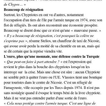
de Chypre…
»
Beaucoup de résignation
Surtout, les Chypriotes en ont vu d'autres, notamment
l'occupation d'un tiers de l'île par l'armée turque en 1974, avec son
flot de réfugiés. Ils ont alors reconstruit une économie prospère.
Beaucoup se disent donc que ce n'est qu'une « mauvaise passe. »
«
Il y a beaucoup de résignation, c'est pourquoi la colère ne
s'exprime pas
», résume Stelios, un chauffeur de taxi de Nicosie,
qui avoue avoir perdu la moitié de sa clientèle en un an, mais qui
se dit certain que la reprise viendra vite.
L'euro, plus qu'une monnaie, une défense contre la Turquie
«
Que peut-on faire à part attendre ?
» est l'expression qui
revient le plus dans la bouche des chypriotes lorsqu'on les
interroge sur la crise. Mais une chose est sûre : aucun Chypriote
ne semble prêt à quitter l'euro ou l'UE. Vlassios tient une boutique
pour touristes dans le centre de Nicosie. C'est un réfugié de
Famagouste, ville occupée par les Turcs depuis 1974. Il n'est pas
sans nostalgie quand il évoque le temps béni de la livre chypriote.
Mais il ne veut pas entendre parler d'une sortie de l'euro.
«
Cela nous protège contre l'armée turque. C'est une ligne de