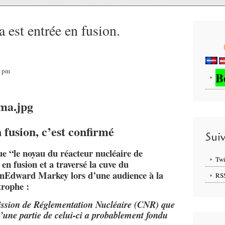
st entrée en fusion.
31pm
B
 fusion, c’est confirmé
Sui
que “le noyau du réacteur nucléaire de
Twi
n fusion et a traversé la cuve du
ainEdward Markey lors d’une audience à la
RS
trophe :
ission de Réglementation Nucléaire (CNR) que
’une partie de celui-ci a probablement fondu