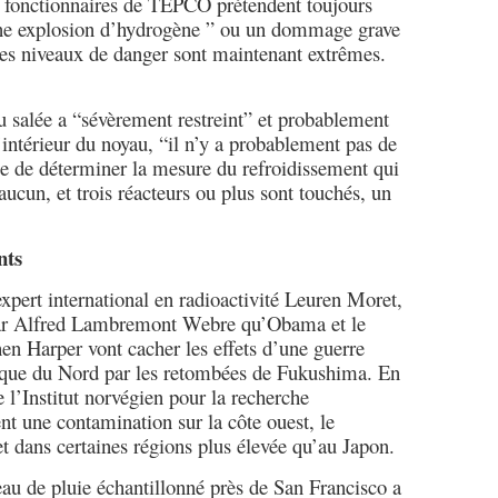
s fonctionnaires de TEPCO prétendent toujours
ne explosion d’hydrogène ” ou un dommage grave
 les niveaux de danger sont maintenant extrêmes.
salée a “sévèrement restreint” et probablement
l’intérieur du noyau, “il n’y a probablement pas de
cile de déterminer la mesure du refroidissement qui
aucun, et trois réacteurs ou plus sont touchés, un
nts
 expert international en radioactivité Leuren Moret,
 par Alfred Lambremont Webre qu’Obama et le
en Harper vont cacher les effets d’une guerre
rique du Nord par les retombées de Fukushima. En
de l’Institut norvégien pour la recherche
 une contamination sur la côte ouest, le
t dans certaines régions plus élevée qu’au Japon.
eau de pluie échantillonné près de San Francisco a