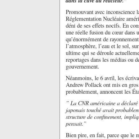
dans la cuve du réacteur.”
Promouvant avec inconscience la
Réglementation Nucléaire améric
déni de ses effets nocifs. En co
une réelle fusion du cœur dans un
qu’énormément de rayonnement e
l’atmosphère, l’eau et le sol, s
ultime qui se déroule actuellem
reportages dans les médias ou de
gouvernement.
Néanmoins, le 6 avril, les écr
Andrew Pollack ont mis en gros t
probablement, annoncent les Éta
” La CNR américaine a déclaré 
japonais touché avait probableme
structure de confinement, impliq
pensait.”
Bien pire, en fait, parce que le 