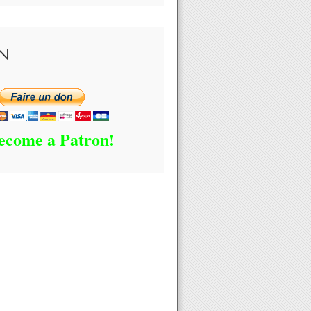
N
ecome a Patron!