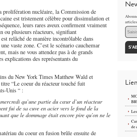
New
 prolifération nucléaire, la Commission de
Abonne
aine est tristement célèbre pour dissimulation et
article
nséquence, leurs rares aveux confirment vraiment
Email
 ou plusieurs réacteurs, signifiant
st relâché de manière incontrôlable dans
ur une vaste zone. C’est le scénario cauchemar
ent, mais ne vous attendez pas à de grands
s explications des représentants du
ivains du New York Times Matthew Wald et
Lie
itre “Le coeur du réacteur touché fuit
ts-Unis “ :
MO
mercredi qu’une partie du cœur d’un réacteur
BR
nt fui de sa cuve en acier vers le fond de la
Les
uant que le dommage était encore pire qu’on ne le
Can
de 
matériau du coeur en fusion brûle ensuite de