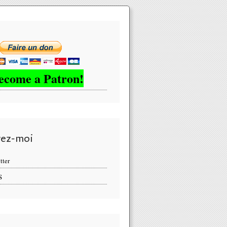
ecome a Patron!
vez-moi
tter
S