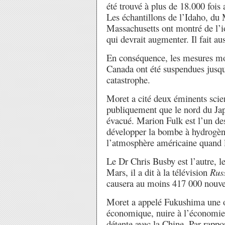
été trouvé à plus de 18.000 fois
Les échantillons de l’Idaho, du 
Massachusetts ont montré de l’io
qui devrait augmenter. Il fait aus
En conséquence, les mesures mob
Canada ont été suspendues jusqu’
catastrophe.
Moret a cité deux éminents scien
publiquement que le nord du Japo
évacué. Marion Fulk est l’un des
développer la bombe à hydrogène
l’atmosphère américaine quand le
Le Dr Chris Busby est l’autre, l
Mars, il a dit à la télévision
Rus
causera au moins 417 000 nouve
Moret a appelé Fukushima une opé
économique, nuire à l’économie,
détente avec la Chine. Par rapp