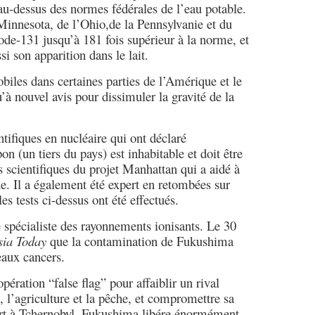
 au-dessus des normes fédérales de l’eau potable.
Minnesota, de l’Ohio,de la Pennsylvanie et du
de-131 jusqu’à 181 fois supérieur à la norme, et
si son apparition dans le lait.
iles dans certaines parties de l’Amérique et le
à nouvel avis pour dissimuler la gravité de la
tifiques en nucléaire qui ont déclaré
n (un tiers du pays) est inhabitable et doit être
 scientifiques du projet Manhattan qui a aidé à
. Il a également été expert en retombées sur
s tests ci-dessus ont été effectués.
e spécialiste des rayonnements ionisants. Le 30
sia Today
que la contamination de Fukushima
aux cancers.
ration “false flag” pour affaiblir un rival
 l’agriculture et la pêche, et compromettre sa
ort à Tchernobyl, Fukushima libére énormément