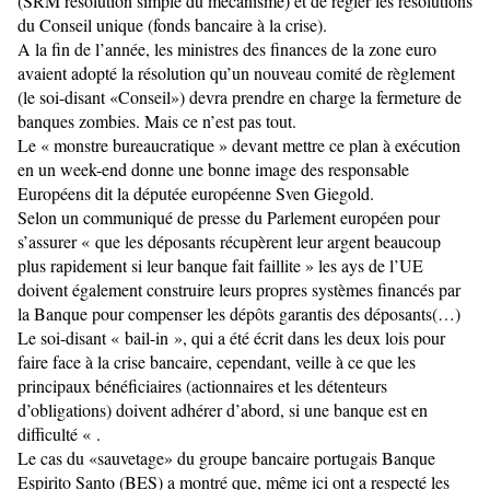
(SRM résolution simple du mécanisme) et de régler les résolutions
du Conseil unique (fonds bancaire à la crise).
A la fin de l’année, les ministres des finances de la zone euro
avaient adopté la résolution qu’un nouveau comité de règlement
(le soi-disant «Conseil») devra prendre en charge la fermeture de
banques zombies. Mais ce n’est pas tout.
Le « monstre bureaucratique » devant mettre ce plan à exécution
en un week-end donne une bonne image des responsable
Européens dit la députée européenne Sven Giegold.
Selon un communiqué de presse du Parlement européen pour
s’assurer « que les déposants récupèrent leur argent beaucoup
plus rapidement si leur banque fait faillite » les ays de l’UE
doivent également construire leurs propres systèmes financés par
la Banque pour compenser les dépôts garantis des déposants(…)
Le soi-disant « bail-in », qui a été écrit dans les deux lois pour
faire face à la crise bancaire, cependant, veille à ce que les
principaux bénéficiaires (actionnaires et les détenteurs
d’obligations) doivent adhérer d’abord, si une banque est en
difficulté « .
Le cas du «sauvetage» du groupe bancaire portugais Banque
Espirito Santo (BES) a montré que, même ici ont a respecté les