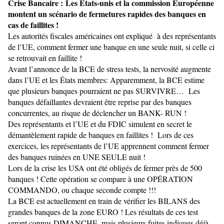
C
rise Bancaire :
Les
États-unis et la commission Européenne
montent un scénario de fermetures rapides des banques en
cas de faillites !
Les autorités fiscales américaines ont expliqué à des représentants
de l’UE, comment fermer une banque en une seule nuit, si celle ci
se retrouvait en faillite !
Avant l’annonce de la BCE de stress tests, la nervosité augmente
dans l’UE et les États membres: Apparemment, la BCE estime
que plusieurs banques pourraient ne pas SURVIVRE… Les
banques défaillantes devraient être reprise par des banques
concurrentes, au risque de déclencher un BANK- RUN !
Des représentants et l’UE et du FDIC simulent en secret le
démantèlement rapide de banques en faillites ! Lors de ces
exercices, les représentants de l’UE apprennent comment fermer
des banques ruinées en UNE SEULE nuit !
Lors de la crise les USA ont été obligés de fermer près de 500
banques ! Cette opération se compare à une OPÉRATION
COMMANDO, ou chaque seconde compte !!!
La BCE est actuellement en train de vérifier les BILANS des
grandes banques de la zone EURO ! Les résultats de ces test
seront connus DIMANCHE, mais plusieurs fuites indiques déjà