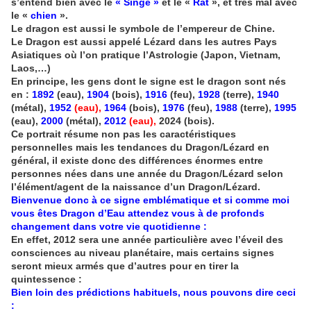
s’entend bien avec le
« Singe »
et le «
Rat
», et très mal avec
le «
chien
».
Le dragon est aussi le symbole de l’empereur de Chine.
Le Dragon est aussi appelé Lézard dans les autres Pays
Asiatiques où l’on pratique l’Astrologie (Japon, Vietnam,
Laos,…)
En principe, les gens dont le signe est le dragon sont nés
en :
1892
(eau),
1904
(bois),
1916
(feu),
1928
(terre),
1940
(métal),
1952
(eau),
1964
(bois),
1976
(feu),
1988
(terre),
1995
(eau),
2000
(métal),
2012
(eau),
2024 (bois).
Ce portrait résume non pas les caractéristiques
personnelles mais les tendances du Dragon/Lézard en
général, il existe donc des différences énormes entre
personnes nées dans une année du Dragon/Lézard selon
l’élément/agent de la naissance d’un Dragon/Lézard.
Bienvenue donc à ce signe emblématique et si comme moi
vous êtes Dragon d’Eau attendez vous à de profonds
changement dans votre vie quotidienne :
En effet, 2012 sera une année particulière avec l’éveil des
consciences au niveau planétaire, mais certains signes
seront mieux armés que d’autres pour en tirer la
quintessence :
Bien loin des prédictions habituels, nous pouvons dire ceci
: