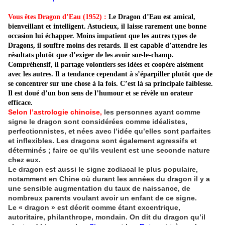
Vous êtes Dragon d’Eau (1952) :
Le Dragon d’Eau est amical,
bienveillant et intelligent. Astucieux, il laisse rarement une bonne
occasion lui échapper. Moins impatient que les autres types de
Dragons, il souffre moins des retards. Il est capable d’attendre les
résultats plutôt que d’exiger de les avoir sur-le-champ.
Compréhensif, il partage volontiers ses idées et coopère aisément
avec les autres. Il a tendance cependant à s’éparpiller plutôt que de
se concentrer sur une chose à la fois. C’est là sa principale faiblesse.
Il est doué d’un bon sens de l’humour et se révèle un orateur
efficace.
Selon l’astrologie chinoise,
les personnes ayant comme
signe le dragon sont considérées comme idéalistes,
perfectionnistes, et nées avec l’idée qu’elles sont parfaites
et inflexibles. Les dragons sont également agressifs et
déterminés ; faire ce qu’ils veulent est une seconde nature
chez eux.
Le dragon est aussi le signe zodiacal le plus populaire,
notamment en Chine où durant les années du dragon il y a
une sensible augmentation du taux de naissance, de
nombreux parents voulant avoir un enfant de ce signe.
Le « dragon » est décrit comme étant excentrique,
autoritaire, philanthrope, mondain. On dit du dragon qu’il