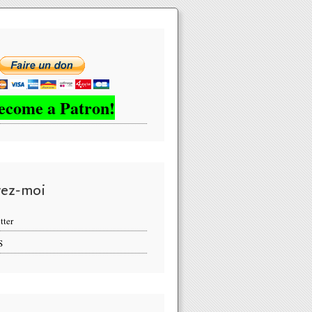
ecome a Patron!
vez-moi
tter
S