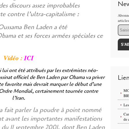
New
des discours assez improbables
te contre l’ultra-capitalisme :
Abonne
article
Oussama Ben Laden a été
Email
bama et ses forces armées spéciales ce
Vidéo :
ICI
i lui ont été attribués par les extrémistes néo-
Lie
assinat officiel de Ben Laden par Obama va priver
te favorite mais devrait marquer le début d’une
Ordre Mondial, certainement tournée contre
MO
BR
l’Iran.
Les
 a fait parler la poudre à point nommé
Can
t avant les importantes manifestations
de 
s du 11 septembre 2001, dont Ben Laden