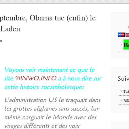
eptembre, Obama tue (enfin) le
 Laden
am
B
Voyons voir maintenant ce que le
site
911NWO.INFO
a à nous dire sur
Sui
cette histoire rocambolesque:
Twi
L’administration US le traquait dans
RS
les grottes afghanes sans succès, lui-
même narguait le Monde avec des
visages différents et des voix