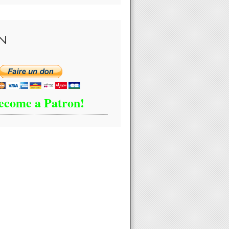
N
ecome a Patron!