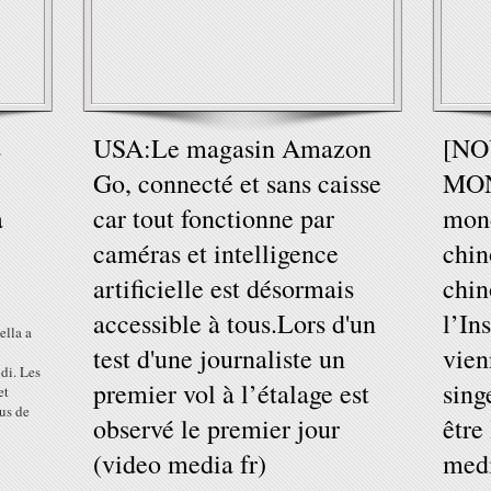
s
USA:Le magasin Amazon
[N
Go, connecté et sans caisse
MON
a
car tout fonctionne par
mond
caméras et intelligence
chin
artificielle est désormais
chin
accessible à tous.Lors d'un
l’In
ella a
test d'une journaliste un
vien
di. Les
premier vol à l’étalage est
sing
et
lus de
observé le premier jour
être
(video media fr)
medi