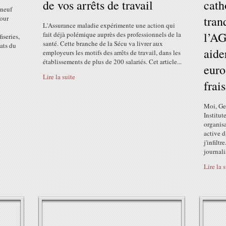
de vos arrêts de travail
cath
 neuf
tran
pour
L'Assurance maladie expérimente une action qui
l’AG
fait déjà polémique auprès des professionnels de la
iseries,
santé. Cette branche de la Sécu va livrer aux
tats du
aide
employeurs les motifs des arrêts de travail, dans les
établissements de plus de 200 salariés. Cet article...
euro
Lire la suite
frai
Moi, Geo
Institu
organisa
active d
j'infilt
journali
Lire la 