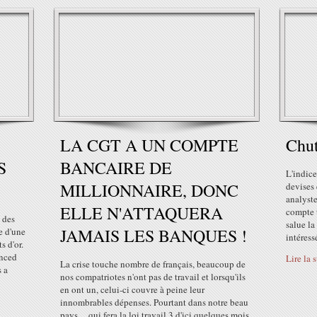
LA CGT A UN COMPTE
Chut
S
BANCAIRE DE
L'indice
MILLIONNAIRE, DONC
devises 
analyste
ELLE N'ATTAQUERA
compte t
 des
salue la
JAMAIS LES BANQUES !
e d'une
intéressé
s d'or.
unced
Lire la 
La crise touche nombre de français, beaucoup de
s a
nos compatriotes n'ont pas de travail et lorsqu'ils
en ont un, celui-ci couvre à peine leur
innombrables dépenses. Pourtant dans notre beau
pays ... qui fera la loi travail 3 d'ici quelques mois