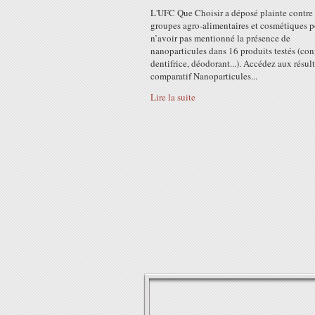
L'UFC Que Choisir a déposé plainte contre
groupes agro-alimentaires et cosmétiques 
n’avoir pas mentionné la présence de
nanoparticules dans 16 produits testés (conf
dentifrice, déodorant...). Accédez aux résul
comparatif Nanoparticules...
Lire la suite