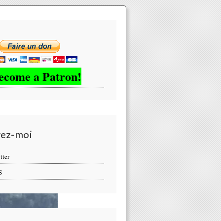
ecome a Patron!
vez-moi
tter
S