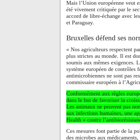
Mais l’Union européenne veut env
été vivement critiquée par le sec
accord de libre-échange avec le
et Paraguay.
Bruxelles défend ses nor
« Nos agriculteurs respectent pa
plus strictes au monde. Il est do
soumis aux mêmes exigences. La
système européen de contrôles fo
antimicrobiennes ne sont pas resp
commissaire européen à l’Agric
Conformément aux règles europée
dans le but de favoriser la croi
Les animaux ne peuvent pas non p
aux infections humaines, une ap
Health » contre l’antibiorésistan
Ces mesures font partie de la pol
des microbes aux médicaments, en