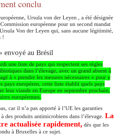
ement conclu
 » envoyé au Brésil
i une liste de pays qui respectent ses règles
tibiotiques dans l’élevage, avec un grand absent à
ngagé à « prendre les mesures nécessaires » pour y
s pays européens, cette liste établit quels pays
ter leur viande en Europe en septembre prochain,
itaires européennes.
pas, car il n’a pas apporté à l’UE les garanties
La
s à des produits antimicrobiens dans l’élevage.
être actualisée rapidement,
dès que les
ondu à Bruxelles à ce sujet.