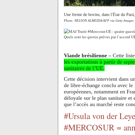
Une ferme de bovins, dans l'État du Pará, 
Photo: NELSON ALMEIDA/AFP via Getty Images
Viande brésilienne –
Cette list
les exportations à partir de sept
sanitaires de l’UE.
Cette décision intervient dans un
de libre‑échange conclu avec le 
européennes, notamment en Fran
déloyale sur le plan sanitaire e
que l’accès au marché reste cond
#Ursula von der Leye
#MERCOSUR = annonc