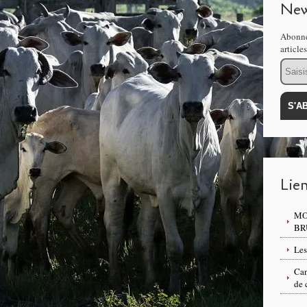
New
Abonne
article
Email
Lie
MO
BR
Les
Can
de 