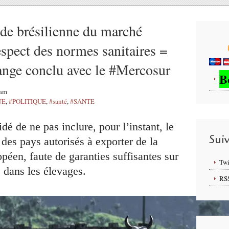
nde brésilienne du marché
spect des normes sanitaires =
hange conclu avec le #Mercosur
B
4am
UE
,
#POLITIQUE
,
#santé
,
#SANTE
é de ne pas inclure, pour l’instant, le
Sui
e des pays autorisés à exporter de la
péen, faute de garanties suffisantes sur
Twi
 dans les élevages.
RS