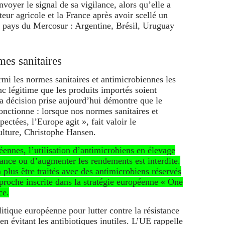
oyer le signal de sa vigilance, alors qu’elle a
teur agricole et la France après avoir scellé un
s pays du Mercosur : Argentine, Brésil, Uruguay
mes sanitaires
rmi les normes sanitaires et antimicrobiennes les
nc légitime que les produits importés soient
 décision prise aujourd’hui démontre que le
nctionne : lorsque nos normes sanitaires et
ectées, l’Europe agit », fait valoir le
ulture, Christophe Hansen.
nnes, l’utilisation d’antimicrobiens en élevage
ssance ou d’augmenter les rendements est interdite.
lus être traités avec des antimicrobiens réservés
proche inscrite dans la stratégie européenne « One
ce.
itique européenne pour lutter contre la résistance
 évitant les antibiotiques inutiles. L’UE rappelle