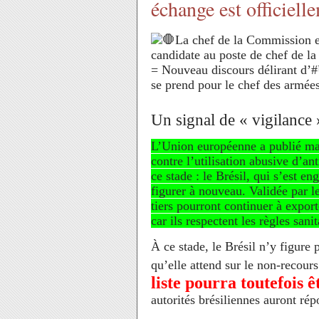
échange est officiell
Un signal de « vigilance
L’Union européenne a publié mard
contre l’utilisation abusive d’an
ce stade : le Brésil, qui s’est e
figurer à nouveau. Validée par le
tiers pourront continuer à expor
car ils respectent les règles san
À ce stade, le Brésil n’y figure 
qu’elle attend sur le non-recour
liste pourra toutefois 
autorités brésiliennes auront rép