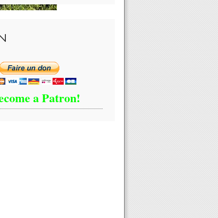
N
ecome a Patron!